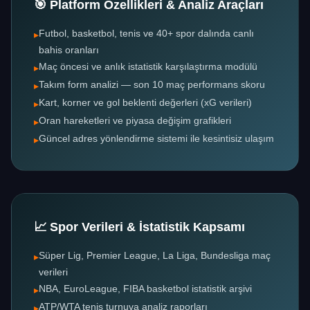
🎯 Platform Özellikleri & Analiz Araçları
Futbol, basketbol, tenis ve 40+ spor dalında canlı
bahis oranları
Maç öncesi ve anlık istatistik karşılaştırma modülü
Takım form analizi — son 10 maç performans skoru
Kart, korner ve gol beklenti değerleri (xG verileri)
Oran hareketleri ve piyasa değişim grafikleri
Güncel adres yönlendirme sistemi ile kesintisiz ulaşım
📈 Spor Verileri & İstatistik Kapsamı
Süper Lig, Premier League, La Liga, Bundesliga maç
verileri
NBA, EuroLeague, FIBA basketbol istatistik arşivi
ATP/WTA tenis turnuva analiz raporları