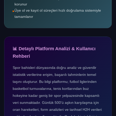
korunur
Üye ol ve kayıt ol süreçleri hızlı doğrulama sistemiyle
tamamlanır
📊 Detaylı Platform Analizi & Kullanıcı
Rehberi
Spor bahisleri dünyasında doğru analiz ve güvenilir
istatistik verilerine erişim, başarılı tahminlerin temel
taşını oluşturur. Bu bilgi platformu; futbol liglerinden
basketbol turnuvalarına, tenis kortlarından buz
hokeyine kadar geniş bir spor yelpazesinde kapsamlı
veri sunmaktadır. Günlük 500'ü aşkın karşılaşma için
oran hareketleri, form analizleri ve tarihsel H2H verileri