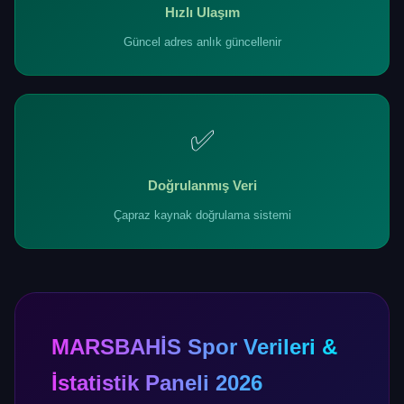
Hızlı Ulaşım
Güncel adres anlık güncellenir
✅
Doğrulanmış Veri
Çapraz kaynak doğrulama sistemi
MARSBAHİS Spor Verileri &
İstatistik Paneli 2026