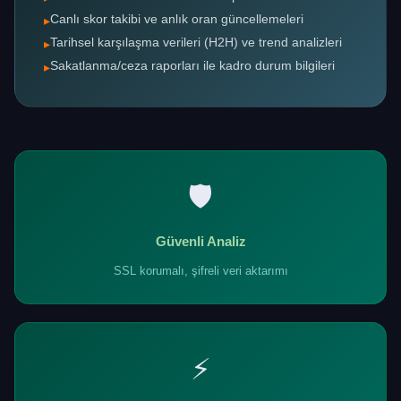
Canlı skor takibi ve anlık oran güncellemeleri
Tarihsel karşılaşma verileri (H2H) ve trend analizleri
Sakatlanma/ceza raporları ile kadro durum bilgileri
🛡️
Güvenli Analiz
SSL korumalı, şifreli veri aktarımı
⚡