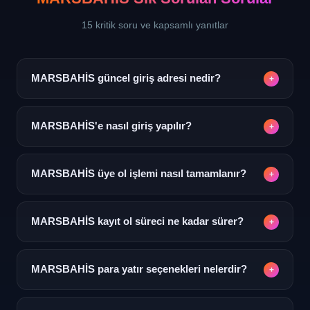
15 kritik soru ve kapsamlı yanıtlar
MARSBAHİS güncel giriş adresi nedir?
+
Güncel adres bilgisine bu bilgi platformu üzerinden anlık
olarak ulaşabilirsiniz. Adres değişikliklerinde yönlendirme
MARSBAHİS'e nasıl giriş yapılır?
+
sistemi otomatik devreye girer.
Güncel adres üzerinden giriş yap butonunu kullanarak
hesabınıza erişebilirsiniz. Doğru URL kullanımı kesintisiz
MARSBAHİS üye ol işlemi nasıl tamamlanır?
+
bağlantı için önemlidir.
Üye ol formunu doldurarak kayıt sürecini
başlatabilirsiniz. Doğrulama adımları tamamlandıktan
MARSBAHİS kayıt ol süreci ne kadar sürer?
+
sonra hesabınız aktif hale gelir.
Kayıt ol işlemi ortalama 2-3 dakika içinde
tamamlanmaktadır. Kimlik doğrulama adımı ek süre
MARSBAHİS para yatır seçenekleri nelerdir?
+
gerektirebilir.
Para yatır işlemleri için banka havalesi, kredi kartı ve e-