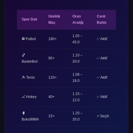
Günlük
Oran
Canlı
Spor Dalı
Maç
Aralığı
Bahis
1.05 –
⚽ Futbol
180+
✅ Aktif
45.0
🏀
1.10 –
90+
✅ Aktif
Basketbol
20.0
1.08 –
🎾 Tenis
120+
✅ Aktif
18.0
1.15 –
🏒 Hokey
40+
✅ Aktif
12.0
🥊
1.20 –
15+
⚡ Seçili
Boks/MMA
35.0