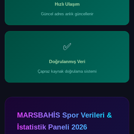
Hızlı Ulaşım
Güncel adres anlık güncellenir
✅
Doğrulanmış Veri
Çapraz kaynak doğrulama sistemi
MARSBAHİS Spor Verileri &
İstatistik Paneli 2026