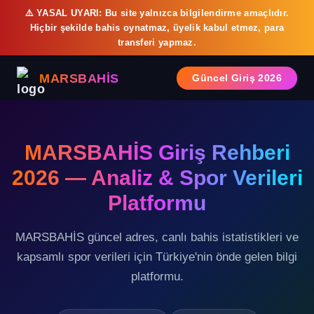
⚠️ YASAL UYARI: Bu site yalnızca bilgilendirme amaçlıdır.
Hiçbir şekilde bahis oynatmaz, üyelik kabul etmez, para
transferi yapmaz.
MARSBAHİS
Güncel Giriş 2026
MARSBAHİS Giriş Rehberi
2026 — Analiz & Spor Verileri
Platformu
MARSBAHİS güncel adres, canlı bahis istatistikleri ve
kapsamlı spor verileri için Türkiye'nin önde gelen bilgi
platformu.