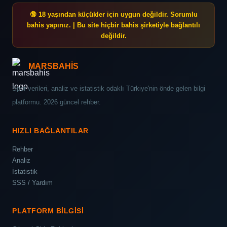
🔞 18 yaşından küçükler için uygun değildir. Sorumlu
bahis yapınız. | Bu site hiçbir bahis şirketiyle bağlantılı
değildir.
MARSBAHİS
Spor verileri, analiz ve istatistik odaklı Türkiye'nin önde gelen bilgi
platformu. 2026 güncel rehber.
HIZLI BAĞLANTILAR
Rehber
Analiz
İstatistik
SSS / Yardım
PLATFORM BILGISI