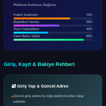
Platform Kullanım Dağılımı
Futbol Analizleri
72%
Basketbol Verileri
58%
Tenis İstatistikleri
44%
Canlı Bahis Takibi
89%
Giriş, Kayıt & Bakiye Rehberi
🔐 Giriş Yap & Güncel Adres
Güncel giriş adresi bu bilgi platformundan takip
edilebilir