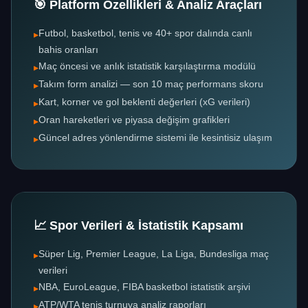
🎯 Platform Özellikleri & Analiz Araçları
Futbol, basketbol, tenis ve 40+ spor dalında canlı
bahis oranları
Maç öncesi ve anlık istatistik karşılaştırma modülü
Takım form analizi — son 10 maç performans skoru
Kart, korner ve gol beklenti değerleri (xG verileri)
Oran hareketleri ve piyasa değişim grafikleri
Güncel adres yönlendirme sistemi ile kesintisiz ulaşım
📈 Spor Verileri & İstatistik Kapsamı
Süper Lig, Premier League, La Liga, Bundesliga maç
verileri
NBA, EuroLeague, FIBA basketbol istatistik arşivi
ATP/WTA tenis turnuva analiz raporları