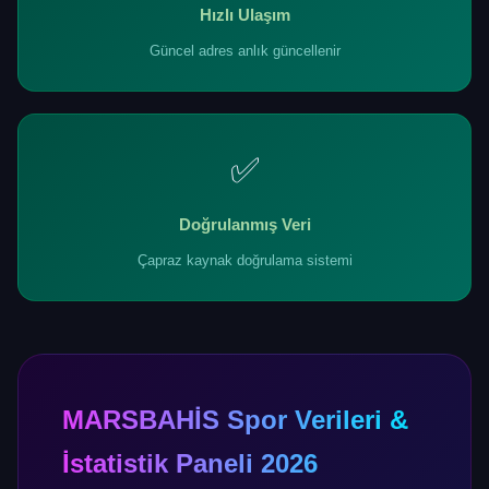
Hızlı Ulaşım
Güncel adres anlık güncellenir
✅
Doğrulanmış Veri
Çapraz kaynak doğrulama sistemi
MARSBAHİS Spor Verileri &
İstatistik Paneli 2026