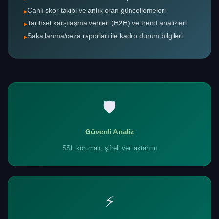
Canlı skor takibi ve anlık oran güncellemeleri
Tarihsel karşılaşma verileri (H2H) ve trend analizleri
Sakatlanma/ceza raporları ile kadro durum bilgileri
🛡️
Güvenli Analiz
SSL korumalı, şifreli veri aktarımı
⚡