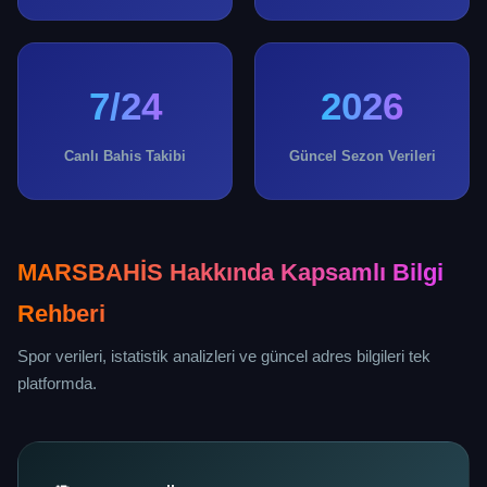
7/24
2026
Canlı Bahis Takibi
Güncel Sezon Verileri
MARSBAHİS Hakkında Kapsamlı Bilgi
Rehberi
Spor verileri, istatistik analizleri ve güncel adres bilgileri tek
platformda.