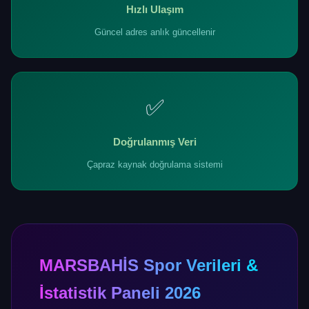
Hızlı Ulaşım
Güncel adres anlık güncellenir
✅
Doğrulanmış Veri
Çapraz kaynak doğrulama sistemi
MARSBAHİS Spor Verileri &
İstatistik Paneli 2026