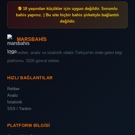
🔞 18 yaşından küçükler için uygun değildir. Sorumlu
bahis yapınız. | Bu site hiçbir bahis şirketiyle bağlantılı
değildir.
MARSBAHİS
Spor verileri, analiz ve istatistik odaklı Türkiye'nin önde gelen bilgi
platformu. 2026 güncel rehber.
HIZLI BAĞLANTILAR
Rehber
Analiz
İstatistik
SSS / Yardım
PLATFORM BILGISI