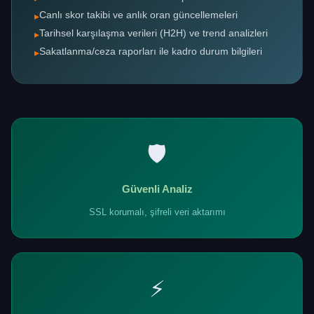
Canlı skor takibi ve anlık oran güncellemeleri
Tarihsel karşılaşma verileri (H2H) ve trend analizleri
Sakatlanma/ceza raporları ile kadro durum bilgileri
🛡️
Güvenli Analiz
SSL korumalı, şifreli veri aktarımı
⚡