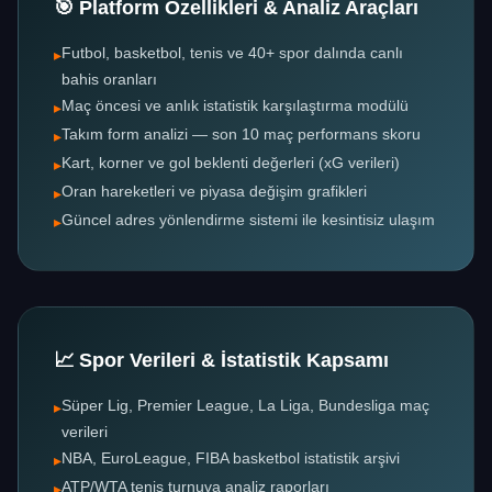
🎯 Platform Özellikleri & Analiz Araçları
Futbol, basketbol, tenis ve 40+ spor dalında canlı
bahis oranları
Maç öncesi ve anlık istatistik karşılaştırma modülü
Takım form analizi — son 10 maç performans skoru
Kart, korner ve gol beklenti değerleri (xG verileri)
Oran hareketleri ve piyasa değişim grafikleri
Güncel adres yönlendirme sistemi ile kesintisiz ulaşım
📈 Spor Verileri & İstatistik Kapsamı
Süper Lig, Premier League, La Liga, Bundesliga maç
verileri
NBA, EuroLeague, FIBA basketbol istatistik arşivi
ATP/WTA tenis turnuva analiz raporları