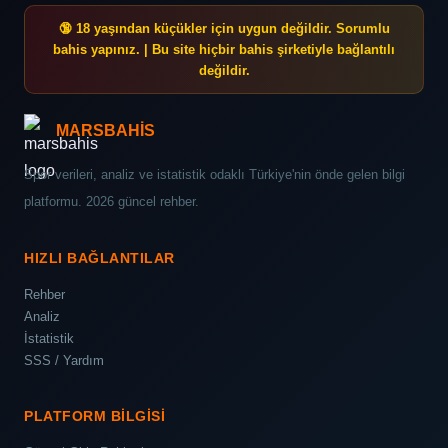
🔞 18 yaşından küçükler için uygun değildir. Sorumlu
bahis yapınız. | Bu site hiçbir bahis şirketiyle bağlantılı
değildir.
MARSBAHİS
Spor verileri, analiz ve istatistik odaklı Türkiye'nin önde gelen bilgi
platformu. 2026 güncel rehber.
HIZLI BAĞLANTILAR
Rehber
Analiz
İstatistik
SSS / Yardım
PLATFORM BILGISI