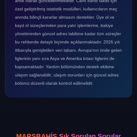
anlık olarak güncellenmektedir. Canlı bahis takibi için
özel geliştirilmiş istatistik modülleri, kullanıcıların maç
anında bilinçli kararlar almasını destekler. Üye ol ve
kayıt ol süreçlerinden para yatır işlemlerine, bakiye
yönetiminden güncel adres takibine kadar tüm süreçler
bu rehberde detaylı biçimde açıklanmaktadır. 2026 yılı
itibarıyla genişletilen veri tabanı, Avrupa'nın önde gelen
liglerinin yanı sıra Asya ve Amerika kıtası liglerini de
kapsamaktadır. Yardım bölümünden destek ekibine
ulaşım sağlanabilir; ulaşım sorunları için güncel adres
bölümü düzenli olarak kontrol edilmelidir.
MARSBAHİS Sık Sorulan Sorular