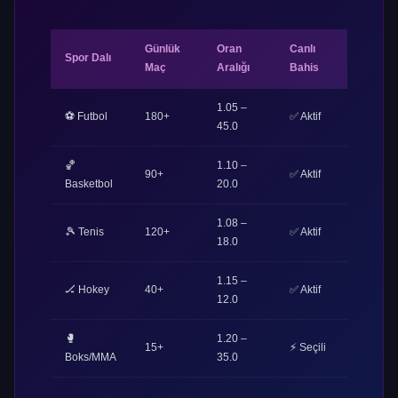
Günlük
Oran
Canlı
Spor Dalı
Maç
Aralığı
Bahis
1.05 –
⚽ Futbol
180+
✅ Aktif
45.0
🏀
1.10 –
90+
✅ Aktif
Basketbol
20.0
1.08 –
🎾 Tenis
120+
✅ Aktif
18.0
1.15 –
🏒 Hokey
40+
✅ Aktif
12.0
🥊
1.20 –
15+
⚡ Seçili
Boks/MMA
35.0