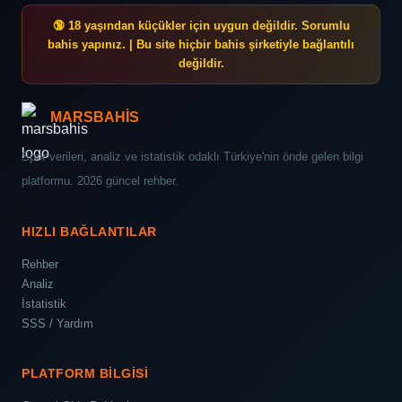
🔞 18 yaşından küçükler için uygun değildir. Sorumlu
bahis yapınız. | Bu site hiçbir bahis şirketiyle bağlantılı
değildir.
MARSBAHİS
Spor verileri, analiz ve istatistik odaklı Türkiye'nin önde gelen bilgi
platformu. 2026 güncel rehber.
HIZLI BAĞLANTILAR
Rehber
Analiz
İstatistik
SSS / Yardım
PLATFORM BILGISI