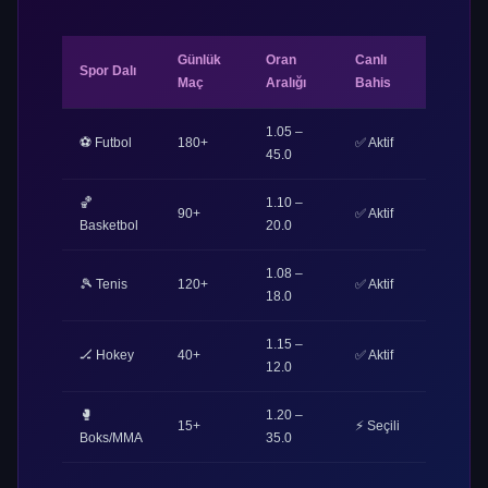
Günlük
Oran
Canlı
Spor Dalı
Maç
Aralığı
Bahis
1.05 –
⚽ Futbol
180+
✅ Aktif
45.0
🏀
1.10 –
90+
✅ Aktif
Basketbol
20.0
1.08 –
🎾 Tenis
120+
✅ Aktif
18.0
1.15 –
🏒 Hokey
40+
✅ Aktif
12.0
🥊
1.20 –
15+
⚡ Seçili
Boks/MMA
35.0