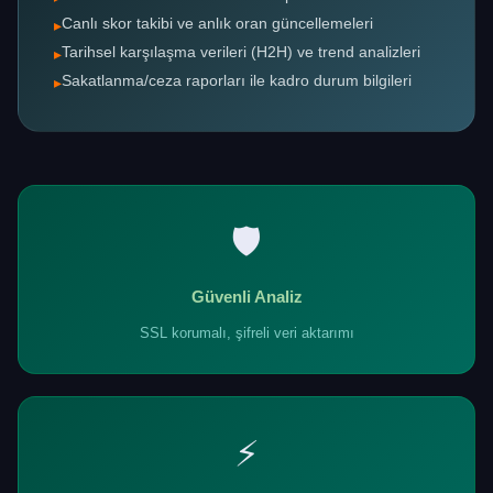
Canlı skor takibi ve anlık oran güncellemeleri
Tarihsel karşılaşma verileri (H2H) ve trend analizleri
Sakatlanma/ceza raporları ile kadro durum bilgileri
🛡️
Güvenli Analiz
SSL korumalı, şifreli veri aktarımı
⚡