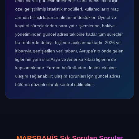
anlık olarak güncellenmektedir. Canlı bahis takibi için
özel geliştirilmiş istatistik modülleri, kullanıcıların maç
anında bilinçli kararlar almasını destekler. Üye ol ve
kayıt ol süreçlerinden para yatır işlemlerine, bakiye
yönetiminden güncel adres takibine kadar tüm süreçler
bu rehberde detaylı biçimde açıklanmaktadır. 2026 yılı
itibarıyla genişletilen veri tabanı, Avrupa'nın önde gelen
liglerinin yanı sıra Asya ve Amerika kıtası liglerini de
kapsamaktadır. Yardım bölümünden destek ekibine
ulaşım sağlanabilir; ulaşım sorunları için güncel adres
bölümü düzenli olarak kontrol edilmelidir.
MARSBAHİS Sık Sorulan Sorular