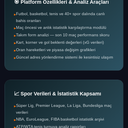
🎯 Platform Özellikleri & Analiz Araçları
Futbol, basketbol, tenis ve 40+ spor dalında canlı
bahis oranları
Maç öncesi ve anlık istatistik karşılaştırma modülü
Takım form analizi — son 10 maç performans skoru
Kart, korner ve gol beklenti değerleri (xG verileri)
Oran hareketleri ve piyasa değişim grafikleri
Güncel adres yönlendirme sistemi ile kesintisiz ulaşım
📈 Spor Verileri & İstatistik Kapsamı
Süper Lig, Premier League, La Liga, Bundesliga maç
verileri
NBA, EuroLeague, FIBA basketbol istatistik arşivi
ATP/WTA tenis turnuva analiz raporları