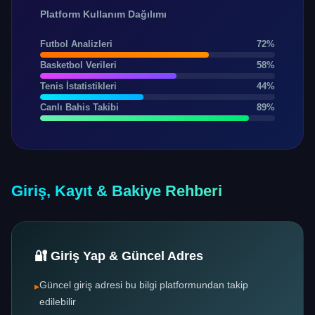
Platform Kullanım Dağılımı
Futbol Analizleri
72%
Basketbol Verileri
58%
Tenis İstatistikleri
44%
Canlı Bahis Takibi
89%
Giriş, Kayıt & Bakiye Rehberi
🔐 Giriş Yap & Güncel Adres
Güncel giriş adresi bu bilgi platformundan takip
edilebilir