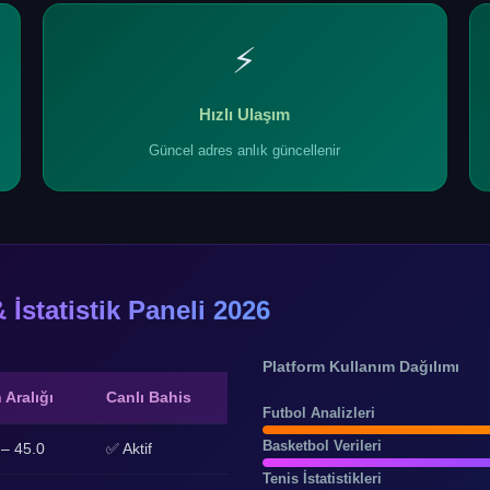
⚡
Hızlı Ulaşım
Güncel adres anlık güncellenir
İstatistik Paneli 2026
Platform Kullanım Dağılımı
 Aralığı
Canlı Bahis
Futbol Analizleri
Basketbol Verileri
 – 45.0
✅ Aktif
Tenis İstatistikleri