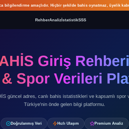
a bilgilendirme amaçlıdır. Hiçbir şekilde bahis oynatmaz, üyelik kab
Rehber
Analiz
İstatistik
SSS
HİS Giriş Rehberi
 & Spor Verileri Pl
güncel adres, canlı bahis istatistikleri ve kapsamlı spor ve
Türkiye'nin önde gelen bilgi platformu.
Doğrulanmış Veri
Hızlı Ulaşım
Premium Analiz