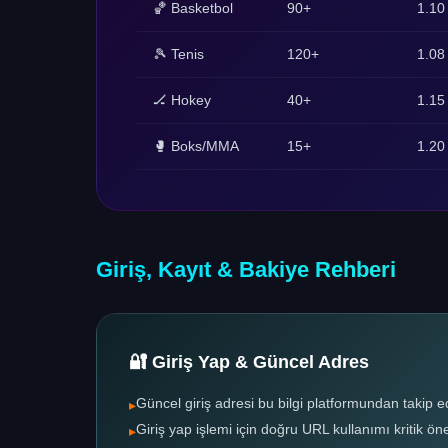
🏀 Basketbol
90+
1.10
🎾 Tenis
120+
1.08
🏒 Hokey
40+
1.15
🥊 Boks/MMA
15+
1.20
Giriş, Kayıt & Bakiye Rehberi
🔐 Giriş Yap & Güncel Adres
Güncel giriş adresi bu bilgi platformundan takip edi
Giriş yap işlemi için doğru URL kullanımı kritik ön