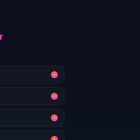
r
+
de yönlendirme sistemi
+
kesintisiz bağlantı için
+
hesabınız aktif hale gelir.
+