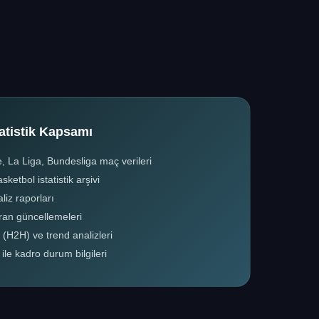
tatistik Kapsamı
 La Liga, Bundesliga maç verileri
etbol istatistik arşivi
iz raporları
oran güncellemeleri
i (H2H) ve trend analizleri
ile kadro durum bilgileri