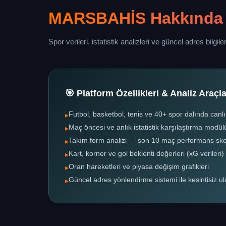
MARSBAHİS Hakkında K
Spor verileri, istatistik analizleri ve güncel adres bilgile
🎯 Platform Özellikleri & Analiz Araçla
Futbol, basketbol, tenis ve 40+ spor dalında canlı
Maç öncesi ve anlık istatistik karşılaştırma modül
Takım form analizi — son 10 maç performans sk
Kart, korner ve gol beklenti değerleri (xG verileri)
Oran hareketleri ve piyasa değişim grafikleri
Güncel adres yönlendirme sistemi ile kesintisiz u