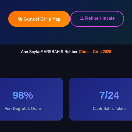
📊 Rehberi İncele
🚀 Güncel Giriş Yap
Ana Sayfa
›
MARSBAHİS Rehber
›
Güncel Giriş 2026
98%
7/24
Veri Doğruluk Oranı
Canlı Bahis Takibi