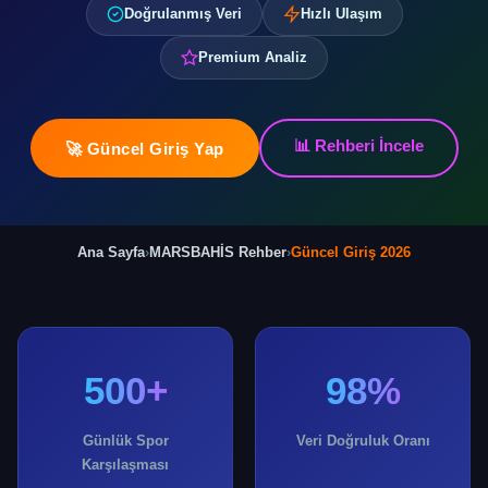
Doğrulanmış Veri
Hızlı Ulaşım
Premium Analiz
📊 Rehberi İncele
🚀 Güncel Giriş Yap
Ana Sayfa
›
MARSBAHİS Rehber
›
Güncel Giriş 2026
500+
98%
Günlük Spor
Veri Doğruluk Oranı
Karşılaşması