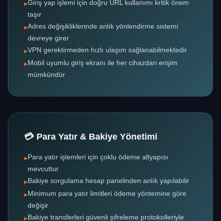
Giriş yap işlemi için doğru URL kullanımı kritik önem
taşır
Adres değişikliklerinde anlık yönlendirme sistemi
devreye girer
VPN gerektirmeden hızlı ulaşım sağlanabilmektedir
Mobil uyumlu giriş ekranı ile her cihazdan erişim
mümkündür
💳 Para Yatır & Bakiye Yönetimi
Para yatır işlemleri için çoklu ödeme altyapısı
mevcuttur
Bakiye sorgulama hesap panelinden anlık yapılabilir
Minimum para yatır limitleri ödeme yöntemine göre
değişir
Bakiye transferleri güvenli şifreleme protokolleriyle