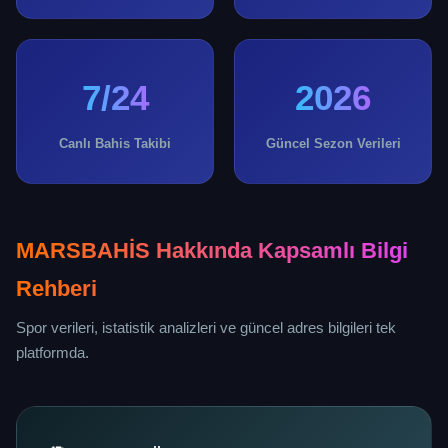
7/24
2026
Canlı Bahis Takibi
Güncel Sezon Verileri
MARSBAHİS Hakkında Kapsamlı Bilgi
Rehberi
Spor verileri, istatistik analizleri ve güncel adres bilgileri tek
platformda.