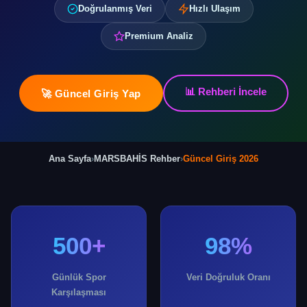
Doğrulanmış Veri
Hızlı Ulaşım
Premium Analiz
📊 Rehberi İncele
🚀 Güncel Giriş Yap
Ana Sayfa
›
MARSBAHİS Rehber
›
Güncel Giriş 2026
500+
98%
Günlük Spor
Veri Doğruluk Oranı
Karşılaşması