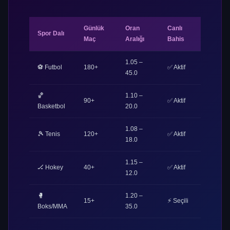
Günlük
Oran
Canlı
Spor Dalı
Maç
Aralığı
Bahis
1.05 –
⚽ Futbol
180+
✅ Aktif
45.0
🏀
1.10 –
90+
✅ Aktif
Basketbol
20.0
1.08 –
🎾 Tenis
120+
✅ Aktif
18.0
1.15 –
🏒 Hokey
40+
✅ Aktif
12.0
🥊
1.20 –
15+
⚡ Seçili
Boks/MMA
35.0