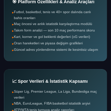
🎯 Platform Özellikleri & Analiz Araçları
Futbol, basketbol, tenis ve 40+ spor dalında canlı
bahis oranları
Maç öncesi ve anlık istatistik karşılaştırma modülü
Takım form analizi — son 10 maç performans skoru
Kart, korner ve gol beklenti değerleri (xG verileri)
Oran hareketleri ve piyasa değişim grafikleri
Güncel adres yönlendirme sistemi ile kesintisiz ulaşım
📈 Spor Verileri & İstatistik Kapsamı
Süper Lig, Premier League, La Liga, Bundesliga maç
verileri
NBA, EuroLeague, FIBA basketbol istatistik arşivi
ATP/WTA tenis turnuva analiz raporları