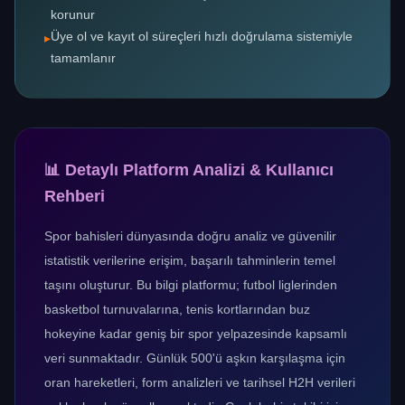
korunur
Üye ol ve kayıt ol süreçleri hızlı doğrulama sistemiyle
tamamlanır
📊 Detaylı Platform Analizi & Kullanıcı
Rehberi
Spor bahisleri dünyasında doğru analiz ve güvenilir
istatistik verilerine erişim, başarılı tahminlerin temel
taşını oluşturur. Bu bilgi platformu; futbol liglerinden
basketbol turnuvalarına, tenis kortlarından buz
hokeyine kadar geniş bir spor yelpazesinde kapsamlı
veri sunmaktadır. Günlük 500'ü aşkın karşılaşma için
oran hareketleri, form analizleri ve tarihsel H2H verileri