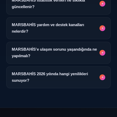
MARSBAHİS istatistik verileri ne sıklıkla
+
açıklanmaktadır.
güncellenir?
İstatistik verileri anlık güncellenmektedir. Doğrulanmış
veri kaynakları kullanılarak yüksek doğruluk oranı
MARSBAHİS yardım ve destek kanalları
+
sağlanmaktadır.
nelerdir?
Yardım bölümünden canlı destek, e-posta ve SSS
kanallarına ulaşım sağlanabilmektedir. 7/24 destek
MARSBAHİS'e ulaşım sorunu yaşandığında ne
+
hizmeti mevcuttur.
yapılmalı?
Ulaşım sorunu yaşandığında öncelikle güncel adres
bölümü kontrol edilmeli, ardından yardım kanallarına
MARSBAHİS 2026 yılında hangi yenilikleri
+
başvurulmalıdır.
sunuyor?
2026 yılında geliştirilmiş analiz araçları, genişletilmiş
spor verileri ve yenilenen canlı bahis arayüzü kullanıcı
deneyimini üst seviyeye taşımaktadır.