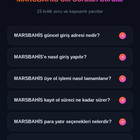
15 kritik soru ve kapsamlı yanıtlar
MARSBAHİS güncel giriş adresi nedir?
+
Güncel adres bilgisine bu bilgi platformu üzerinden anlık
olarak ulaşabilirsiniz. Adres değişikliklerinde yönlendirme
MARSBAHİS'e nasıl giriş yapılır?
+
sistemi otomatik devreye girer.
Güncel adres üzerinden giriş yap butonunu kullanarak
hesabınıza erişebilirsiniz. Doğru URL kullanımı kesintisiz
MARSBAHİS üye ol işlemi nasıl tamamlanır?
+
bağlantı için önemlidir.
Üye ol formunu doldurarak kayıt sürecini
başlatabilirsiniz. Doğrulama adımları tamamlandıktan
MARSBAHİS kayıt ol süreci ne kadar sürer?
+
sonra hesabınız aktif hale gelir.
Kayıt ol işlemi ortalama 2-3 dakika içinde
tamamlanmaktadır. Kimlik doğrulama adımı ek süre
MARSBAHİS para yatır seçenekleri nelerdir?
+
gerektirebilir.
Para yatır işlemleri için banka havalesi, kredi kartı ve e-