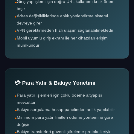
Giriş yap işlemi için doğru URL kullanımı kritik önem
taşır
Adres değişikliklerinde anlık yönlendirme sistemi
devreye girer
VPN gerektirmeden hızlı ulaşım sağlanabilmektedir
Mobil uyumlu giriş ekranı ile her cihazdan erişim
mümkündür
💳 Para Yatır & Bakiye Yönetimi
Para yatır işlemleri için çoklu ödeme altyapısı
mevcuttur
Bakiye sorgulama hesap panelinden anlık yapılabilir
Minimum para yatır limitleri ödeme yöntemine göre
değişir
Bakiye transferleri güvenli şifreleme protokolleriyle