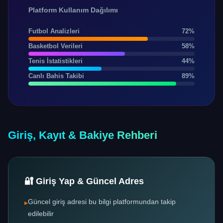
Platform Kullanım Dağılımı
Futbol Analizleri
72%
Basketbol Verileri
58%
Tenis İstatistikleri
44%
Canlı Bahis Takibi
89%
Giriş, Kayıt & Bakiye Rehberi
🔐 Giriş Yap & Güncel Adres
Güncel giriş adresi bu bilgi platformundan takip
edilebilir