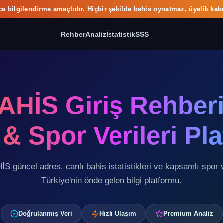
a bilgilendirme amaçlıdır. Hiçbir şekilde bahis oynatmaz, üyelik kab
Rehber
Analiz
İstatistik
SSS
HİS Giriş Rehberi
 & Spor Verileri Pl
güncel adres, canlı bahis istatistikleri ve kapsamlı spor ve
Türkiye'nin önde gelen bilgi platformu.
Doğrulanmış Veri
Hızlı Ulaşım
Premium Analiz