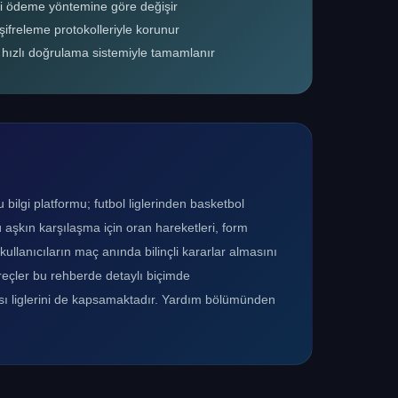
ri ödeme yöntemine göre değişir
 şifreleme protokolleriyle korunur
i hızlı doğrulama sistemiyle tamamlanır
u bilgi platformu; futbol liglerinden basketbol
 aşkın karşılaşma için oran hareketleri, form
, kullanıcıların maç anında bilinçli kararlar almasını
üreçler bu rehberde detaylı biçimde
ıtası liglerini de kapsamaktadır. Yardım bölümünden