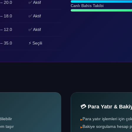
 – 20.0
✅ Aktif
Canlı Bahis Takibi
 – 18.0
✅ Aktif
 – 12.0
✅ Aktif
 – 35.0
⚡ Seçili
💳 Para Yatır & Baki
lebilir
Para yatır işlemleri için ç
em taşır
Bakiye sorgulama hesap pan