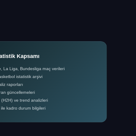
tatistik Kapsamı
 La Liga, Bundesliga maç verileri
etbol istatistik arşivi
iz raporları
oran güncellemeleri
i (H2H) ve trend analizleri
ile kadro durum bilgileri