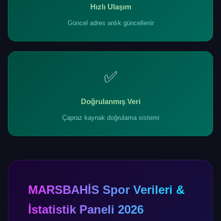
Hızlı Ulaşım
Güncel adres anlık güncellenir
✅
Doğrulanmış Veri
Çapraz kaynak doğrulama sistemi
MARSBAHİS Spor Verileri &
İstatistik Paneli 2026