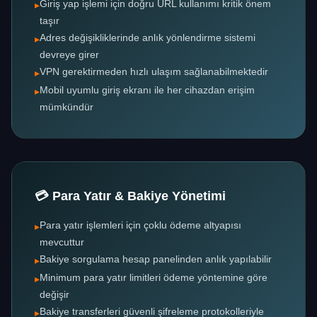
Giriş yap işlemi için doğru URL kullanımı kritik önem
taşır
Adres değişikliklerinde anlık yönlendirme sistemi
devreye girer
VPN gerektirmeden hızlı ulaşım sağlanabilmektedir
Mobil uyumlu giriş ekranı ile her cihazdan erişim
mümkündür
💳 Para Yatır & Bakiye Yönetimi
Para yatır işlemleri için çoklu ödeme altyapısı
mevcuttur
Bakiye sorgulama hesap panelinden anlık yapılabilir
Minimum para yatır limitleri ödeme yöntemine göre
değişir
Bakiye transferleri güvenli şifreleme protokolleriyle