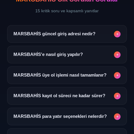
15 kritik soru ve kapsamlı yanıtlar
MARSBAHİS güncel giriş adresi nedir?
+
Güncel adres bilgisine bu bilgi platformu üzerinden anlık
olarak ulaşabilirsiniz. Adres değişikliklerinde yönlendirme
MARSBAHİS'e nasıl giriş yapılır?
+
sistemi otomatik devreye girer.
Güncel adres üzerinden giriş yap butonunu kullanarak
hesabınıza erişebilirsiniz. Doğru URL kullanımı kesintisiz
MARSBAHİS üye ol işlemi nasıl tamamlanır?
+
bağlantı için önemlidir.
Üye ol formunu doldurarak kayıt sürecini
başlatabilirsiniz. Doğrulama adımları tamamlandıktan
MARSBAHİS kayıt ol süreci ne kadar sürer?
+
sonra hesabınız aktif hale gelir.
Kayıt ol işlemi ortalama 2-3 dakika içinde
tamamlanmaktadır. Kimlik doğrulama adımı ek süre
MARSBAHİS para yatır seçenekleri nelerdir?
+
gerektirebilir.
Para yatır işlemleri için banka havalesi, kredi kartı ve e-