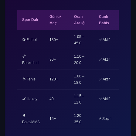
Günlük
Oran
Canlı
Spor Dalı
Maç
Aralığı
Bahis
1.05 –
⚽ Futbol
180+
✅ Aktif
45.0
🏀
1.10 –
90+
✅ Aktif
Basketbol
20.0
1.08 –
🎾 Tenis
120+
✅ Aktif
18.0
1.15 –
🏒 Hokey
40+
✅ Aktif
12.0
🥊
1.20 –
15+
⚡ Seçili
Boks/MMA
35.0