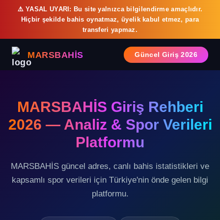
⚠️ YASAL UYARI: Bu site yalnızca bilgilendirme amaçlıdır.
Hiçbir şekilde bahis oynatmaz, üyelik kabul etmez, para
transferi yapmaz.
MARSBAHİS
Güncel Giriş 2026
MARSBAHİS Giriş Rehberi
2026 — Analiz & Spor Verileri
Platformu
MARSBAHİS güncel adres, canlı bahis istatistikleri ve
kapsamlı spor verileri için Türkiye'nin önde gelen bilgi
platformu.