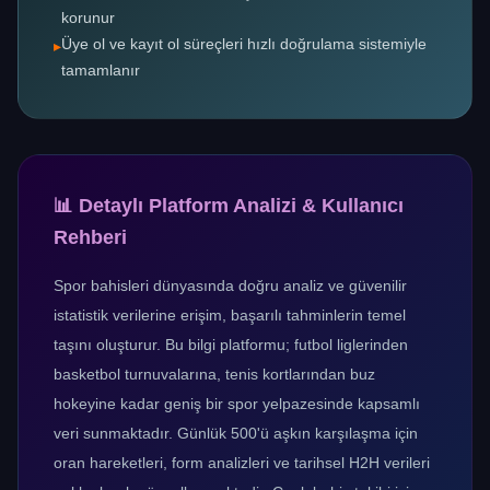
korunur
Üye ol ve kayıt ol süreçleri hızlı doğrulama sistemiyle
tamamlanır
📊 Detaylı Platform Analizi & Kullanıcı
Rehberi
Spor bahisleri dünyasında doğru analiz ve güvenilir
istatistik verilerine erişim, başarılı tahminlerin temel
taşını oluşturur. Bu bilgi platformu; futbol liglerinden
basketbol turnuvalarına, tenis kortlarından buz
hokeyine kadar geniş bir spor yelpazesinde kapsamlı
veri sunmaktadır. Günlük 500'ü aşkın karşılaşma için
oran hareketleri, form analizleri ve tarihsel H2H verileri