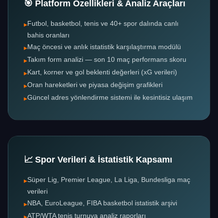
🎯 Platform Özellikleri & Analiz Araçları
Futbol, basketbol, tenis ve 40+ spor dalında canlı
bahis oranları
Maç öncesi ve anlık istatistik karşılaştırma modülü
Takım form analizi — son 10 maç performans skoru
Kart, korner ve gol beklenti değerleri (xG verileri)
Oran hareketleri ve piyasa değişim grafikleri
Güncel adres yönlendirme sistemi ile kesintisiz ulaşım
📈 Spor Verileri & İstatistik Kapsamı
Süper Lig, Premier League, La Liga, Bundesliga maç
verileri
NBA, EuroLeague, FIBA basketbol istatistik arşivi
ATP/WTA tenis turnuva analiz raporları