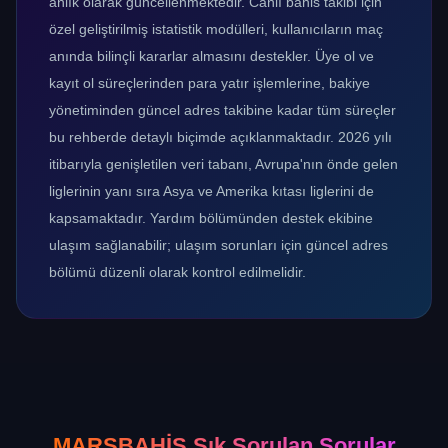
anlık olarak güncellenmektedir. Canlı bahis takibi için
özel geliştirilmiş istatistik modülleri, kullanıcıların maç
anında bilinçli kararlar almasını destekler. Üye ol ve
kayıt ol süreçlerinden para yatır işlemlerine, bakiye
yönetiminden güncel adres takibine kadar tüm süreçler
bu rehberde detaylı biçimde açıklanmaktadır. 2026 yılı
itibarıyla genişletilen veri tabanı, Avrupa'nın önde gelen
liglerinin yanı sıra Asya ve Amerika kıtası liglerini de
kapsamaktadır. Yardım bölümünden destek ekibine
ulaşım sağlanabilir; ulaşım sorunları için güncel adres
bölümü düzenli olarak kontrol edilmelidir.
MARSBAHİS Sık Sorulan Sorular