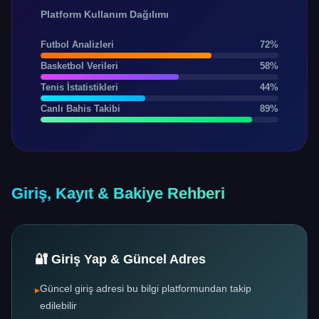
Platform Kullanım Dağılımı
Futbol Analizleri
72%
Basketbol Verileri
58%
Tenis İstatistikleri
44%
Canlı Bahis Takibi
89%
Giriş, Kayıt & Bakiye Rehberi
🔐 Giriş Yap & Güncel Adres
Güncel giriş adresi bu bilgi platformundan takip
edilebilir