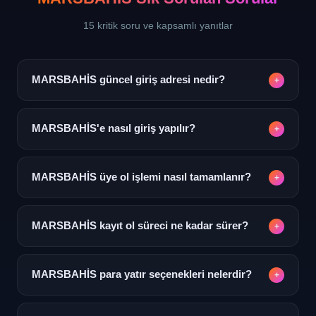
15 kritik soru ve kapsamlı yanıtlar
MARSBAHİS güncel giriş adresi nedir?
+
Güncel adres bilgisine bu bilgi platformu üzerinden anlık
olarak ulaşabilirsiniz. Adres değişikliklerinde yönlendirme
MARSBAHİS'e nasıl giriş yapılır?
+
sistemi otomatik devreye girer.
Güncel adres üzerinden giriş yap butonunu kullanarak
hesabınıza erişebilirsiniz. Doğru URL kullanımı kesintisiz
MARSBAHİS üye ol işlemi nasıl tamamlanır?
+
bağlantı için önemlidir.
Üye ol formunu doldurarak kayıt sürecini
başlatabilirsiniz. Doğrulama adımları tamamlandıktan
MARSBAHİS kayıt ol süreci ne kadar sürer?
+
sonra hesabınız aktif hale gelir.
Kayıt ol işlemi ortalama 2-3 dakika içinde
tamamlanmaktadır. Kimlik doğrulama adımı ek süre
MARSBAHİS para yatır seçenekleri nelerdir?
+
gerektirebilir.
Para yatır işlemleri için banka havalesi, kredi kartı ve e-