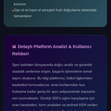
korunur
Üye ol ve kayıt ol süreçleri hızlı doğrulama sistemiyle
tamamlanır
📊 Detaylı Platform Analizi & Kullanıcı
Rehberi
Spor bahisleri dünyasında doğru analiz ve güvenilir
istatistik verilerine erişim, başarılı tahminlerin temel
taşını oluşturur. Bu bilgi platformu; futbol liglerinden
basketbol turnuvalarına, tenis kortlarından buz
hokeyine kadar geniş bir spor yelpazesinde kapsamlı
veri sunmaktadır. Günlük 500'ü aşkın karşılaşma için
oran hareketleri, form analizleri ve tarihsel H2H verileri