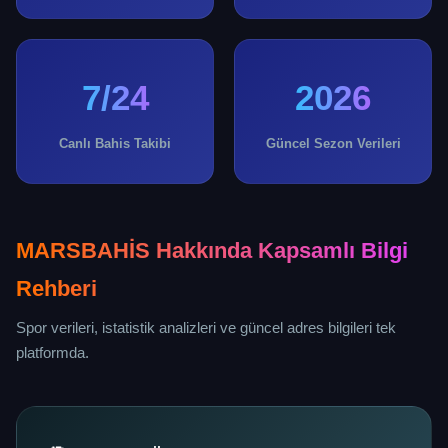
7/24
2026
Canlı Bahis Takibi
Güncel Sezon Verileri
MARSBAHİS Hakkında Kapsamlı Bilgi
Rehberi
Spor verileri, istatistik analizleri ve güncel adres bilgileri tek
platformda.