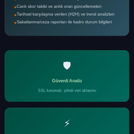
Canlı skor takibi ve anlık oran güncellemeleri
Tarihsel karşılaşma verileri (H2H) ve trend analizleri
Sakatlanma/ceza raporları ile kadro durum bilgileri
🛡️
Güvenli Analiz
SSL korumalı, şifreli veri aktarımı
⚡