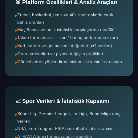
🎯 Platform Özellikleri & Analiz Araçları
Futbol, basketbol, tenis ve 40+ spor dalında canlı
bahis oranları
Maç öncesi ve anlık istatistik karşılaştırma modülü
Takım form analizi — son 10 maç performans skoru
Kart, korner ve gol beklenti değerleri (xG verileri)
Oran hareketleri ve piyasa değişim grafikleri
Güncel adres yönlendirme sistemi ile kesintisiz ulaşım
📈 Spor Verileri & İstatistik Kapsamı
Süper Lig, Premier League, La Liga, Bundesliga maç
verileri
NBA, EuroLeague, FIBA basketbol istatistik arşivi
ATP/WTA tenis turnuva analiz raporları