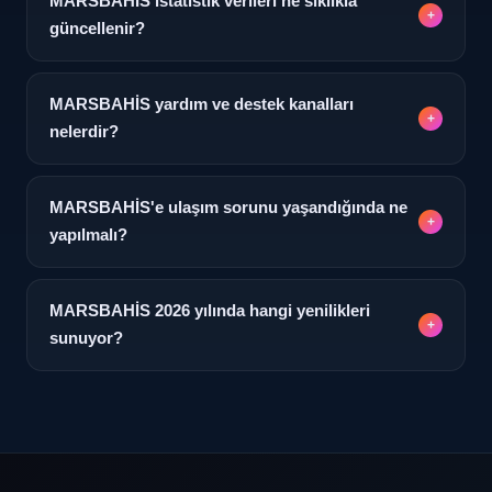
MARSBAHİS istatistik verileri ne sıklıkla
+
açıklanmaktadır.
güncellenir?
İstatistik verileri anlık güncellenmektedir. Doğrulanmış
veri kaynakları kullanılarak yüksek doğruluk oranı
MARSBAHİS yardım ve destek kanalları
+
sağlanmaktadır.
nelerdir?
Yardım bölümünden canlı destek, e-posta ve SSS
kanallarına ulaşım sağlanabilmektedir. 7/24 destek
MARSBAHİS'e ulaşım sorunu yaşandığında ne
+
hizmeti mevcuttur.
yapılmalı?
Ulaşım sorunu yaşandığında öncelikle güncel adres
bölümü kontrol edilmeli, ardından yardım kanallarına
MARSBAHİS 2026 yılında hangi yenilikleri
+
başvurulmalıdır.
sunuyor?
2026 yılında geliştirilmiş analiz araçları, genişletilmiş
spor verileri ve yenilenen canlı bahis arayüzü kullanıcı
deneyimini üst seviyeye taşımaktadır.