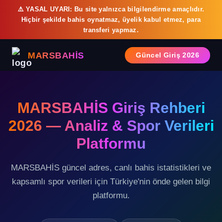
⚠️ YASAL UYARI: Bu site yalnızca bilgilendirme amaçlıdır.
Hiçbir şekilde bahis oynatmaz, üyelik kabul etmez, para
transferi yapmaz.
MARSBAHİS
Güncel Giriş 2026
MARSBAHİS Giriş Rehberi
2026 — Analiz & Spor Verileri
Platformu
MARSBAHİS güncel adres, canlı bahis istatistikleri ve
kapsamlı spor verileri için Türkiye'nin önde gelen bilgi
platformu.