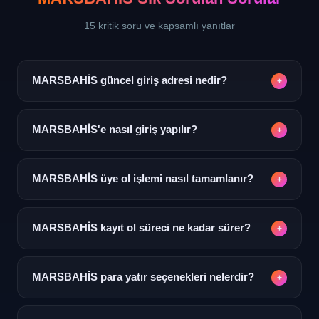
15 kritik soru ve kapsamlı yanıtlar
MARSBAHİS güncel giriş adresi nedir?
+
Güncel adres bilgisine bu bilgi platformu üzerinden anlık
olarak ulaşabilirsiniz. Adres değişikliklerinde yönlendirme
MARSBAHİS'e nasıl giriş yapılır?
+
sistemi otomatik devreye girer.
Güncel adres üzerinden giriş yap butonunu kullanarak
hesabınıza erişebilirsiniz. Doğru URL kullanımı kesintisiz
MARSBAHİS üye ol işlemi nasıl tamamlanır?
+
bağlantı için önemlidir.
Üye ol formunu doldurarak kayıt sürecini
başlatabilirsiniz. Doğrulama adımları tamamlandıktan
MARSBAHİS kayıt ol süreci ne kadar sürer?
+
sonra hesabınız aktif hale gelir.
Kayıt ol işlemi ortalama 2-3 dakika içinde
tamamlanmaktadır. Kimlik doğrulama adımı ek süre
MARSBAHİS para yatır seçenekleri nelerdir?
+
gerektirebilir.
Para yatır işlemleri için banka havalesi, kredi kartı ve e-