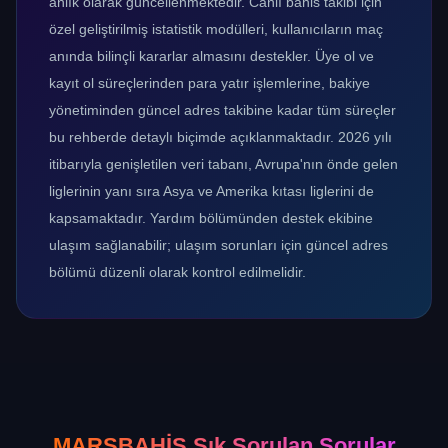
anlık olarak güncellenmektedir. Canlı bahis takibi için
özel geliştirilmiş istatistik modülleri, kullanıcıların maç
anında bilinçli kararlar almasını destekler. Üye ol ve
kayıt ol süreçlerinden para yatır işlemlerine, bakiye
yönetiminden güncel adres takibine kadar tüm süreçler
bu rehberde detaylı biçimde açıklanmaktadır. 2026 yılı
itibarıyla genişletilen veri tabanı, Avrupa'nın önde gelen
liglerinin yanı sıra Asya ve Amerika kıtası liglerini de
kapsamaktadır. Yardım bölümünden destek ekibine
ulaşım sağlanabilir; ulaşım sorunları için güncel adres
bölümü düzenli olarak kontrol edilmelidir.
MARSBAHİS Sık Sorulan Sorular