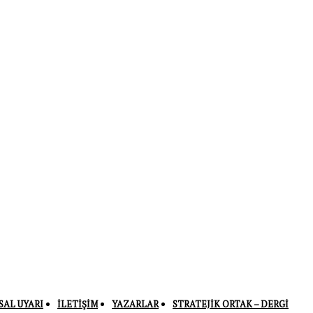
SAL UYARI
İLETIŞIM
YAZARLAR
STRATEJIK ORTAK – DERGI