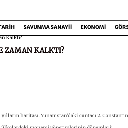
TARİH
SAVUNMA SANAYİİ
EKONOMİ
GÖRS
n Kalktı?
E ZAMAN KALKTI?
yılların haritası. Yunanistan’daki cuntacı 2. Constanti
olsa ülkelerdeki monarşi yönetimlerinin dönemleri: