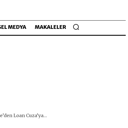
EL MEDYA
MAKALELER
ne’den Loan Cuza’ya…