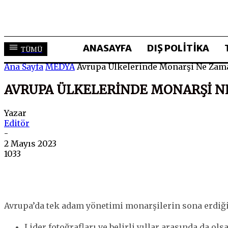
ANASAYFA
DIŞ POLİTİKA
TÜMÜ
Ana Sayfa
MEDYA
Avrupa Ülkelerinde Monarşi Ne Zama
AVRUPA ÜLKELERINDE MONARŞI N
Yazar
Editör
-
2 Mayıs 2023
1033
Avrupa’da tek adam yönetimi monarşilerin sona erdiği 
Lider fotoğrafları ve belirli yıllar arasında da 