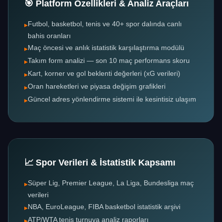
🎯 Platform Özellikleri & Analiz Araçları
Futbol, basketbol, tenis ve 40+ spor dalında canlı
bahis oranları
Maç öncesi ve anlık istatistik karşılaştırma modülü
Takım form analizi — son 10 maç performans skoru
Kart, korner ve gol beklenti değerleri (xG verileri)
Oran hareketleri ve piyasa değişim grafikleri
Güncel adres yönlendirme sistemi ile kesintisiz ulaşım
📈 Spor Verileri & İstatistik Kapsamı
Süper Lig, Premier League, La Liga, Bundesliga maç
verileri
NBA, EuroLeague, FIBA basketbol istatistik arşivi
ATP/WTA tenis turnuva analiz raporları