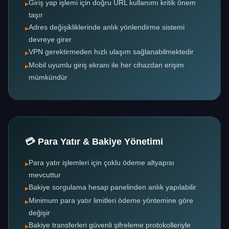
Giriş yap işlemi için doğru URL kullanımı kritik önem
taşır
Adres değişikliklerinde anlık yönlendirme sistemi
devreye girer
VPN gerektirmeden hızlı ulaşım sağlanabilmektedir
Mobil uyumlu giriş ekranı ile her cihazdan erişim
mümkündür
💳 Para Yatır & Bakiye Yönetimi
Para yatır işlemleri için çoklu ödeme altyapısı
mevcuttur
Bakiye sorgulama hesap panelinden anlık yapılabilir
Minimum para yatır limitleri ödeme yöntemine göre
değişir
Bakiye transferleri güvenli şifreleme protokolleriyle