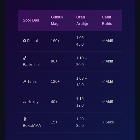
Günlük
Oran
Canlı
Spor Dalı
Maç
Aralığı
Bahis
1.05 –
⚽ Futbol
180+
✅ Aktif
45.0
🏀
1.10 –
90+
✅ Aktif
Basketbol
20.0
1.08 –
🎾 Tenis
120+
✅ Aktif
18.0
1.15 –
🏒 Hokey
40+
✅ Aktif
12.0
🥊
1.20 –
15+
⚡ Seçili
Boks/MMA
35.0