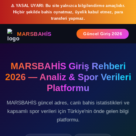
⚠️ YASAL UYARI: Bu site yalnızca bilgilendirme amaçlıdır.
Hiçbir şekilde bahis oynatmaz, üyelik kabul etmez, para
transferi yapmaz.
MARSBAHİS
Güncel Giriş 2026
MARSBAHİS Giriş Rehberi
2026 — Analiz & Spor Verileri
Platformu
MARSBAHİS güncel adres, canlı bahis istatistikleri ve
kapsamlı spor verileri için Türkiye'nin önde gelen bilgi
platformu.