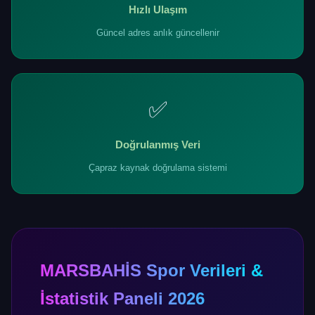
Hızlı Ulaşım
Güncel adres anlık güncellenir
✅
Doğrulanmış Veri
Çapraz kaynak doğrulama sistemi
MARSBAHİS Spor Verileri &
İstatistik Paneli 2026