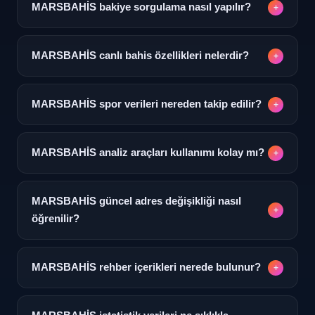
cüzdan dahil çoklu ödeme yöntemi sunulmaktadır.
MARSBAHİS bakiye sorgulama nasıl yapılır?
+
Hesap panelinden bakiye bilgilerinize anlık
ulaşabilirsiniz. Bakiye geçmişi ve işlem detayları da bu
MARSBAHİS canlı bahis özellikleri nelerdir?
+
bölümde görüntülenir.
Canlı bahis bölümünde 40'tan fazla spor dalında anlık
oranlar ve maç içi istatistikler sunulmaktadır. Oran
MARSBAHİS spor verileri nereden takip edilir?
+
güncellemeleri saniyeler içinde yansıtılır.
Spor verileri ve istatistik bölümünden anlık veriler
izlenebilir. Futbol, basketbol ve tenis başta olmak üzere
MARSBAHİS analiz araçları kullanımı kolay mı?
+
tüm dallar kapsanmaktadır.
Analiz araçları sezgisel arayüzüyle kolayca kullanılabilir.
Rehber bölümünde adım adım kullanım kılavuzları
MARSBAHİS güncel adres değişikliği nasıl
+
mevcuttur.
öğrenilir?
Bu bilgi platformunu düzenli takip ederek güncel adres
bilgisine her zaman ulaşabilirsiniz. Bildirim sistemi de
MARSBAHİS rehber içerikleri nerede bulunur?
+
mevcuttur.
Rehber bölümünde tüm kullanım kılavuzları, giriş yap
adımları ve platform özellikleri detaylı şekilde