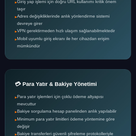
Giriş yap işlemi için doğru URL kullanımı kritik önem
taşır
Adres değişikliklerinde anlık yönlendirme sistemi
devreye girer
VPN gerektirmeden hızlı ulaşım sağlanabilmektedir
Mobil uyumlu giriş ekranı ile her cihazdan erişim
mümkündür
💳 Para Yatır & Bakiye Yönetimi
Para yatır işlemleri için çoklu ödeme altyapısı
mevcuttur
Bakiye sorgulama hesap panelinden anlık yapılabilir
Minimum para yatır limitleri ödeme yöntemine göre
değişir
Bakiye transferleri güvenli şifreleme protokolleriyle