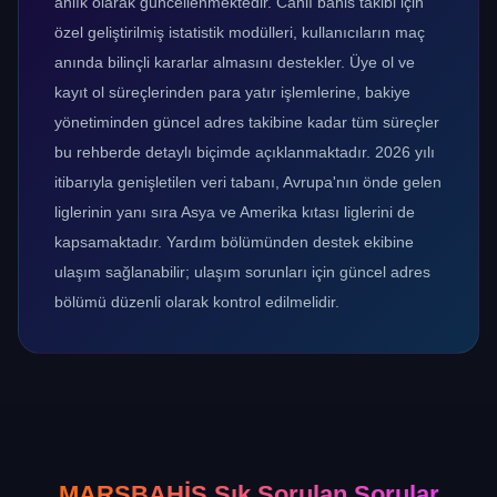
anlık olarak güncellenmektedir. Canlı bahis takibi için
özel geliştirilmiş istatistik modülleri, kullanıcıların maç
anında bilinçli kararlar almasını destekler. Üye ol ve
kayıt ol süreçlerinden para yatır işlemlerine, bakiye
yönetiminden güncel adres takibine kadar tüm süreçler
bu rehberde detaylı biçimde açıklanmaktadır. 2026 yılı
itibarıyla genişletilen veri tabanı, Avrupa'nın önde gelen
liglerinin yanı sıra Asya ve Amerika kıtası liglerini de
kapsamaktadır. Yardım bölümünden destek ekibine
ulaşım sağlanabilir; ulaşım sorunları için güncel adres
bölümü düzenli olarak kontrol edilmelidir.
MARSBAHİS Sık Sorulan Sorular