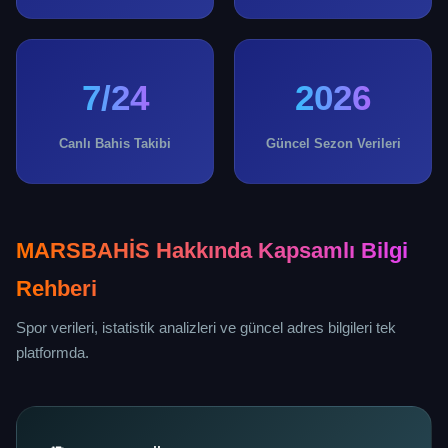
7/24
2026
Canlı Bahis Takibi
Güncel Sezon Verileri
MARSBAHİS Hakkında Kapsamlı Bilgi
Rehberi
Spor verileri, istatistik analizleri ve güncel adres bilgileri tek
platformda.