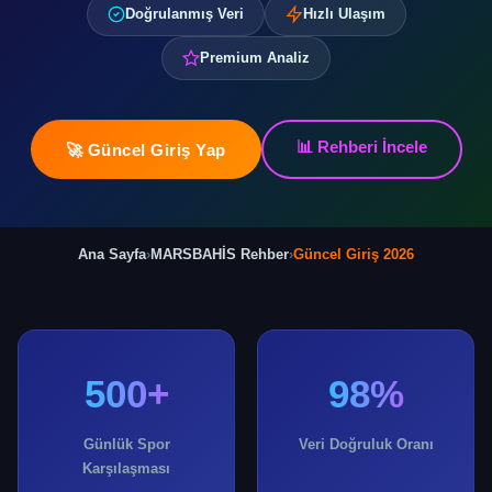
Doğrulanmış Veri
Hızlı Ulaşım
Premium Analiz
📊 Rehberi İncele
🚀 Güncel Giriş Yap
Ana Sayfa
›
MARSBAHİS Rehber
›
Güncel Giriş 2026
500+
98%
Günlük Spor
Veri Doğruluk Oranı
Karşılaşması