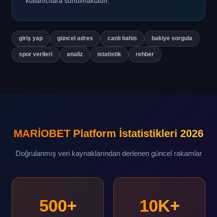
kullanıcılara sunulmaktadır.
giriş yap
güncel adres
canlı bahis
bakiye sorgula
spor verileri
analiz
istatistik
rehber
MARİOBET Platform İstatistikleri 2026
Doğrulanmış veri kaynaklarından derlenen güncel rakamlar
500+
10K+