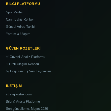
BILGI PLATFORMU
Spor Verileri
Canlı Bahis Rehberi
Güncel Adres Takibi
Yardım & Ulaşım
GÜVEN ROZETLERI
✅ Güvenli Analiz Platformu
⚡ Hızlı Ulaşım Rehberi
🔍 Doğrulanmış Veri Kaynakları
İLETIŞIM
stratejikortak.com
Bilgi & Analiz Platformu
Son güncelleme: Mayıs 2026