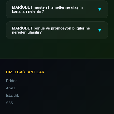
iOS 13 ve üzeri iPhone/iPad modelleri ile Android 8.0 ve
üzeri cihazlarla tam uyumlu çalışmaktadır. APK dosyası
MARİOBET müşteri hizmetlerine ulaşım
▼
kanalları nelerdir?
resmi kanaldan indirilebilmektedir.
7/24 canlı sohbet, e-posta desteği ve Telegram kanalı
üzerinden müşteri hizmetlerine ulaşım
MARİOBET bonus ve promosyon bilgilerine
▼
nereden ulaşılır?
sağlanabilmektedir. Ortalama yanıt süresi canlı
sohbette 2 dakikanın altındadır.
Promosyonlar sekmesinde hoşgeldin bonusu, kayıp
bonusu, yatırım bonusu ve freespin kampanyaları
detaylı çevrim koşullarıyla birlikte listelenmektedir.
Kampanyalar haftalık güncellenmektedir.
HIZLI BAĞLANTILAR
Rehber
Analiz
İstatistik
SSS