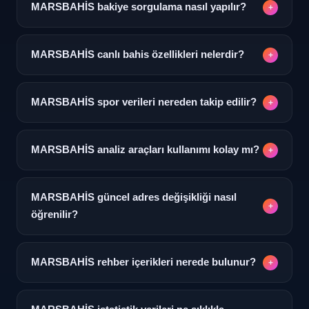
cüzdan dahil çoklu ödeme yöntemi sunulmaktadır.
MARSBAHİS bakiye sorgulama nasıl yapılır?
+
Hesap panelinden bakiye bilgilerinize anlık
ulaşabilirsiniz. Bakiye geçmişi ve işlem detayları da bu
MARSBAHİS canlı bahis özellikleri nelerdir?
+
bölümde görüntülenir.
Canlı bahis bölümünde 40'tan fazla spor dalında anlık
oranlar ve maç içi istatistikler sunulmaktadır. Oran
MARSBAHİS spor verileri nereden takip edilir?
+
güncellemeleri saniyeler içinde yansıtılır.
Spor verileri ve istatistik bölümünden anlık veriler
izlenebilir. Futbol, basketbol ve tenis başta olmak üzere
MARSBAHİS analiz araçları kullanımı kolay mı?
+
tüm dallar kapsanmaktadır.
Analiz araçları sezgisel arayüzüyle kolayca kullanılabilir.
Rehber bölümünde adım adım kullanım kılavuzları
MARSBAHİS güncel adres değişikliği nasıl
+
mevcuttur.
öğrenilir?
Bu bilgi platformunu düzenli takip ederek güncel adres
bilgisine her zaman ulaşabilirsiniz. Bildirim sistemi de
MARSBAHİS rehber içerikleri nerede bulunur?
+
mevcuttur.
Rehber bölümünde tüm kullanım kılavuzları, giriş yap
adımları ve platform özellikleri detaylı şekilde