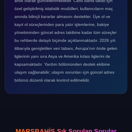
anlık olarak güncellenmektedir. Canlı bahis takibi için
özel geliştirilmiş istatistik modülleri, kullanıcıların maç
anında bilinçli kararlar almasını destekler. Üye ol ve
kayıt ol süreçlerinden para yatır işlemlerine, bakiye
yönetiminden güncel adres takibine kadar tüm süreçler
bu rehberde detaylı biçimde açıklanmaktadır. 2026 yılı
itibarıyla genişletilen veri tabanı, Avrupa'nın önde gelen
liglerinin yanı sıra Asya ve Amerika kıtası liglerini de
kapsamaktadır. Yardım bölümünden destek ekibine
ulaşım sağlanabilir; ulaşım sorunları için güncel adres
bölümü düzenli olarak kontrol edilmelidir.
MARSBAHİS Sık Sorulan Sorular