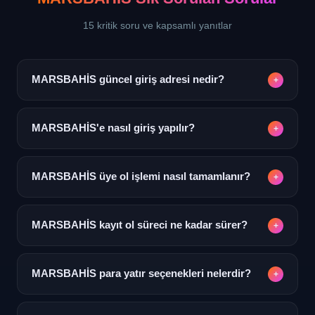
15 kritik soru ve kapsamlı yanıtlar
MARSBAHİS güncel giriş adresi nedir?
+
Güncel adres bilgisine bu bilgi platformu üzerinden anlık
olarak ulaşabilirsiniz. Adres değişikliklerinde yönlendirme
MARSBAHİS'e nasıl giriş yapılır?
+
sistemi otomatik devreye girer.
Güncel adres üzerinden giriş yap butonunu kullanarak
hesabınıza erişebilirsiniz. Doğru URL kullanımı kesintisiz
MARSBAHİS üye ol işlemi nasıl tamamlanır?
+
bağlantı için önemlidir.
Üye ol formunu doldurarak kayıt sürecini
başlatabilirsiniz. Doğrulama adımları tamamlandıktan
MARSBAHİS kayıt ol süreci ne kadar sürer?
+
sonra hesabınız aktif hale gelir.
Kayıt ol işlemi ortalama 2-3 dakika içinde
tamamlanmaktadır. Kimlik doğrulama adımı ek süre
MARSBAHİS para yatır seçenekleri nelerdir?
+
gerektirebilir.
Para yatır işlemleri için banka havalesi, kredi kartı ve e-