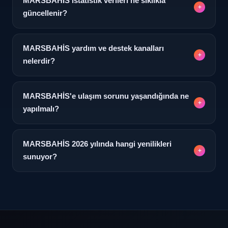
MARSBAHİS istatistik verileri ne sıklıkla
+
açıklanmaktadır.
güncellenir?
İstatistik verileri anlık güncellenmektedir. Doğrulanmış
veri kaynakları kullanılarak yüksek doğruluk oranı
MARSBAHİS yardım ve destek kanalları
+
sağlanmaktadır.
nelerdir?
Yardım bölümünden canlı destek, e-posta ve SSS
kanallarına ulaşım sağlanabilmektedir. 7/24 destek
MARSBAHİS'e ulaşım sorunu yaşandığında ne
+
hizmeti mevcuttur.
yapılmalı?
Ulaşım sorunu yaşandığında öncelikle güncel adres
bölümü kontrol edilmeli, ardından yardım kanallarına
MARSBAHİS 2026 yılında hangi yenilikleri
+
başvurulmalıdır.
sunuyor?
2026 yılında geliştirilmiş analiz araçları, genişletilmiş
spor verileri ve yenilenen canlı bahis arayüzü kullanıcı
deneyimini üst seviyeye taşımaktadır.