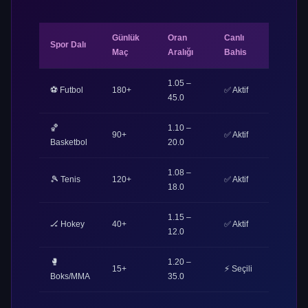
Günlük
Oran
Canlı
Spor Dalı
Maç
Aralığı
Bahis
1.05 –
⚽ Futbol
180+
✅ Aktif
45.0
🏀
1.10 –
90+
✅ Aktif
Basketbol
20.0
1.08 –
🎾 Tenis
120+
✅ Aktif
18.0
1.15 –
🏒 Hokey
40+
✅ Aktif
12.0
🥊
1.20 –
15+
⚡ Seçili
Boks/MMA
35.0