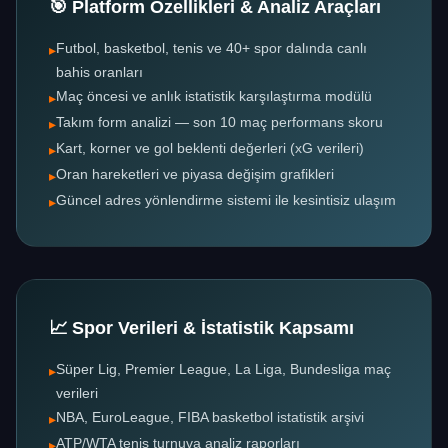
🎯 Platform Özellikleri & Analiz Araçları
Futbol, basketbol, tenis ve 40+ spor dalında canlı
bahis oranları
Maç öncesi ve anlık istatistik karşılaştırma modülü
Takım form analizi — son 10 maç performans skoru
Kart, korner ve gol beklenti değerleri (xG verileri)
Oran hareketleri ve piyasa değişim grafikleri
Güncel adres yönlendirme sistemi ile kesintisiz ulaşım
📈 Spor Verileri & İstatistik Kapsamı
Süper Lig, Premier League, La Liga, Bundesliga maç
verileri
NBA, EuroLeague, FIBA basketbol istatistik arşivi
ATP/WTA tenis turnuva analiz raporları