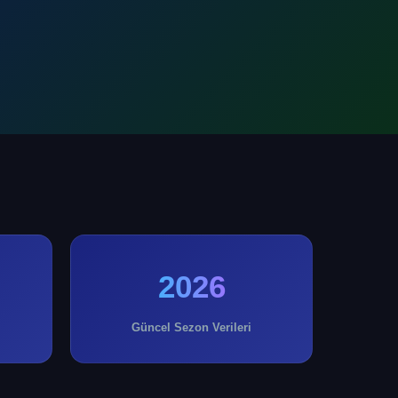
2026
Güncel Sezon Verileri