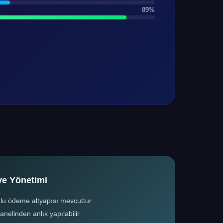
89%
ye Yönetimi
oklu ödeme altyapısı mevcuttur
elinden anlık yapılabilir