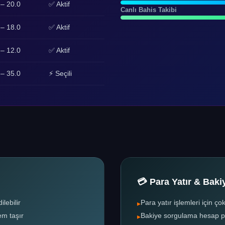
 – 20.0
✅ Aktif
Canlı Bahis Takibi
 – 18.0
✅ Aktif
 – 12.0
✅ Aktif
 – 35.0
⚡ Seçili
💳 Para Yatır & Baki
lebilir
Para yatır işlemleri için ç
em taşır
Bakiye sorgulama hesap pan