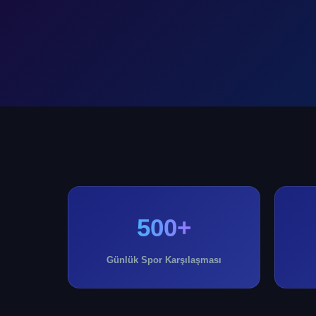
500+
Günlük Spor Karşılaşması