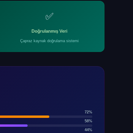
✅
Doğrulanmış Veri
Çapraz kaynak doğrulama sistemi
72%
58%
44%