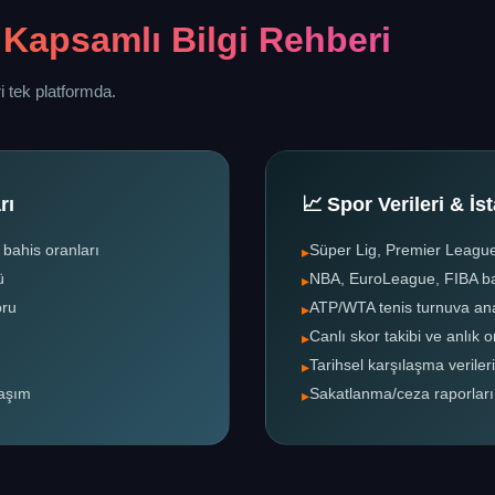
apsamlı Bilgi Rehberi
ri tek platformda.
rı
📈 Spor Verileri & İs
 bahis oranları
Süper Lig, Premier League,
ü
NBA, EuroLeague, FIBA bask
oru
ATP/WTA tenis turnuva anal
Canlı skor takibi ve anlık 
Tarihsel karşılaşma veriler
laşım
Sakatlanma/ceza raporları 