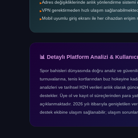
Adres değişikliklerinde anlık yönlendirme sistemi 
VPN gerektirmeden hızlı ulaşım sağlanabilmekted
Mobil uyumlu giriş ekranı ile her cihazdan eriş
📊 Detaylı Platform Analizi & Kullanıc
Spor bahisleri dünyasında doğru analiz ve güvenilir i
turnuvalarına, tenis kortlarından buz hokeyine kad
analizleri ve tarihsel H2H verileri anlık olarak günce
destekler. Üye ol ve kayıt ol süreçlerinden para y
açıklanmaktadır. 2026 yılı itibarıyla genişletilen 
destek ekibine ulaşım sağlanabilir; ulaşım sorunlar