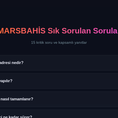
MARSBAHİS Sık Sorulan Sorula
15 kritik soru ve kapsamlı yanıtlar
dresi nedir?
i platformu üzerinden anlık olarak ulaşabilirsiniz. Adres değişikliklerin
apılır?
yap butonunu kullanarak hesabınıza erişebilirsiniz. Doğru URL kullanımı 
nasıl tamamlanır?
ıt sürecini başlatabilirsiniz. Doğrulama adımları tamamlandıktan sonra 
i ne kadar sürer?