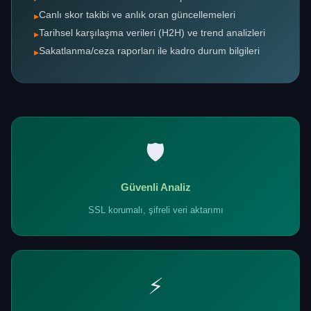
Canlı skor takibi ve anlık oran güncellemeleri
Tarihsel karşılaşma verileri (H2H) ve trend analizleri
Sakatlanma/ceza raporları ile kadro durum bilgileri
🛡️
Güvenli Analiz
SSL korumalı, şifreli veri aktarımı
⚡