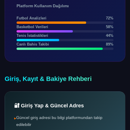
Platform Kullanım Dağılımı
Futbol Analizleri
72%
Basketbol Verileri
58%
Tenis İstatistikleri
44%
Canlı Bahis Takibi
89%
Giriş, Kayıt & Bakiye Rehberi
🔐 Giriş Yap & Güncel Adres
Güncel giriş adresi bu bilgi platformundan takip
edilebilir