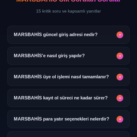
15 kritik soru ve kapsamlı yanıtlar
MARSBAHİS güncel giriş adresi nedir?
+
Güncel adres bilgisine bu bilgi platformu üzerinden anlık
olarak ulaşabilirsiniz. Adres değişikliklerinde yönlendirme
MARSBAHİS'e nasıl giriş yapılır?
+
sistemi otomatik devreye girer.
Güncel adres üzerinden giriş yap butonunu kullanarak
hesabınıza erişebilirsiniz. Doğru URL kullanımı kesintisiz
MARSBAHİS üye ol işlemi nasıl tamamlanır?
+
bağlantı için önemlidir.
Üye ol formunu doldurarak kayıt sürecini
başlatabilirsiniz. Doğrulama adımları tamamlandıktan
MARSBAHİS kayıt ol süreci ne kadar sürer?
+
sonra hesabınız aktif hale gelir.
Kayıt ol işlemi ortalama 2-3 dakika içinde
tamamlanmaktadır. Kimlik doğrulama adımı ek süre
MARSBAHİS para yatır seçenekleri nelerdir?
+
gerektirebilir.
Para yatır işlemleri için banka havalesi, kredi kartı ve e-