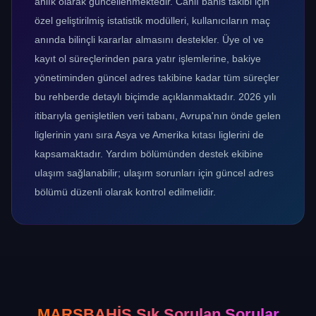
anlık olarak güncellenmektedir. Canlı bahis takibi için
özel geliştirilmiş istatistik modülleri, kullanıcıların maç
anında bilinçli kararlar almasını destekler. Üye ol ve
kayıt ol süreçlerinden para yatır işlemlerine, bakiye
yönetiminden güncel adres takibine kadar tüm süreçler
bu rehberde detaylı biçimde açıklanmaktadır. 2026 yılı
itibarıyla genişletilen veri tabanı, Avrupa'nın önde gelen
liglerinin yanı sıra Asya ve Amerika kıtası liglerini de
kapsamaktadır. Yardım bölümünden destek ekibine
ulaşım sağlanabilir; ulaşım sorunları için güncel adres
bölümü düzenli olarak kontrol edilmelidir.
MARSBAHİS Sık Sorulan Sorular