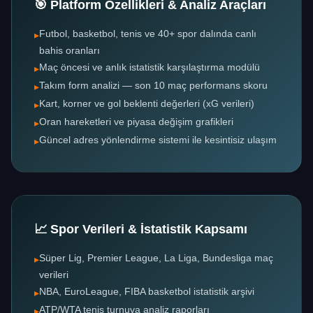
🎯 Platform Özellikleri & Analiz Araçları
Futbol, basketbol, tenis ve 40+ spor dalında canlı
bahis oranları
Maç öncesi ve anlık istatistik karşılaştırma modülü
Takım form analizi — son 10 maç performans skoru
Kart, korner ve gol beklenti değerleri (xG verileri)
Oran hareketleri ve piyasa değişim grafikleri
Güncel adres yönlendirme sistemi ile kesintisiz ulaşım
📈 Spor Verileri & İstatistik Kapsamı
Süper Lig, Premier League, La Liga, Bundesliga maç
verileri
NBA, EuroLeague, FIBA basketbol istatistik arşivi
ATP/WTA tenis turnuva analiz raporları