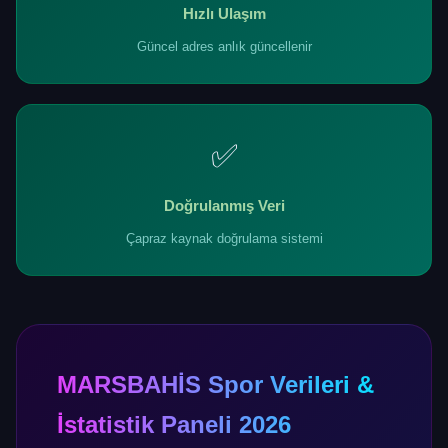
Hızlı Ulaşım
Güncel adres anlık güncellenir
✅
Doğrulanmış Veri
Çapraz kaynak doğrulama sistemi
MARSBAHİS Spor Verileri &
İstatistik Paneli 2026