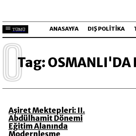
ANASAYFA
DIŞ POLİTİKA
TÜMÜ
O
Tag:
OSMANLI'DA 
Aşiret Mektepleri: II.
Abdülhamit Dönemi
Eğitim Alanında
Modernleşme