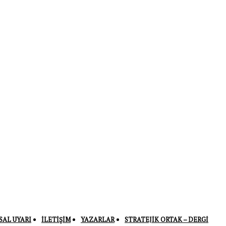
SAL UYARI
İLETIŞIM
YAZARLAR
STRATEJIK ORTAK – DERGI