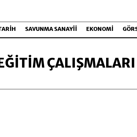
TARİH
SAVUNMA SANAYİİ
EKONOMİ
GÖRS
EĞITIM ÇALIŞMALARI