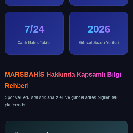
7/24
2026
Canlı Bahis Takibi
Güncel Sezon Verileri
MARSBAHİS Hakkında Kapsamlı Bilgi
Rehberi
Spor verileri, istatistik analizleri ve güncel adres bilgileri tek
platformda.