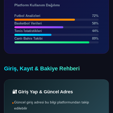
Platform Kullanım Dağılımı
Futbol Analizleri
72%
Basketbol Verileri
58%
Tenis İstatistikleri
44%
Canlı Bahis Takibi
89%
Giriş, Kayıt & Bakiye Rehberi
🔐 Giriş Yap & Güncel Adres
Güncel giriş adresi bu bilgi platformundan takip
edilebilir