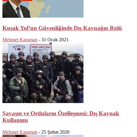
Kuşak Yol’un Güvenliğinde Dış Kaynağın Rolü
Mehmet Karaman
-
31 Ocak 2021
Savaşın ve Orduların Özelleşmesi: Dış Kaynak
Kullanımı
Mehmet Karaman
-
25 Şubat 2020