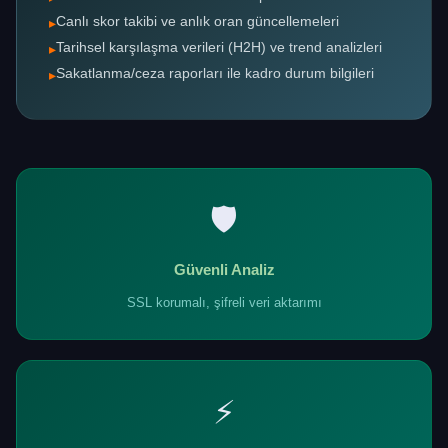
Canlı skor takibi ve anlık oran güncellemeleri
Tarihsel karşılaşma verileri (H2H) ve trend analizleri
Sakatlanma/ceza raporları ile kadro durum bilgileri
🛡️
Güvenli Analiz
SSL korumalı, şifreli veri aktarımı
⚡