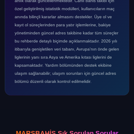
anlık olarak güncellenmektedir. Canlı bahis takibi için
özel geliştirilmiş istatistik modülleri, kullanıcıların maç
anında bilinçli kararlar almasını destekler. Üye ol ve
kayıt ol süreçlerinden para yatır işlemlerine, bakiye
yönetiminden güncel adres takibine kadar tüm süreçler
bu rehberde detaylı biçimde açıklanmaktadır. 2026 yılı
itibarıyla genişletilen veri tabanı, Avrupa'nın önde gelen
liglerinin yanı sıra Asya ve Amerika kıtası liglerini de
kapsamaktadır. Yardım bölümünden destek ekibine
ulaşım sağlanabilir; ulaşım sorunları için güncel adres
bölümü düzenli olarak kontrol edilmelidir.
MARSBAHİS Sık Sorulan Sorular