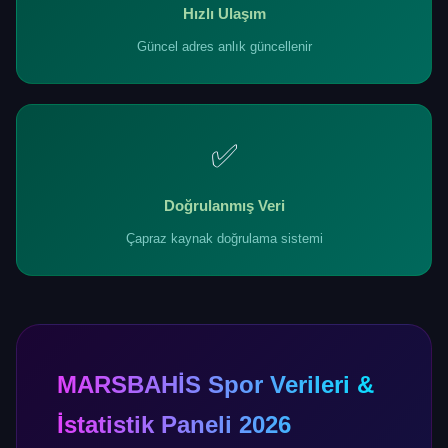
Hızlı Ulaşım
Güncel adres anlık güncellenir
✅
Doğrulanmış Veri
Çapraz kaynak doğrulama sistemi
MARSBAHİS Spor Verileri &
İstatistik Paneli 2026