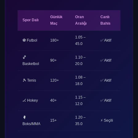
Günlük
Oran
Canlı
Spor Dalı
Maç
Aralığı
Bahis
1.05 –
⚽ Futbol
180+
✅ Aktif
45.0
🏀
1.10 –
90+
✅ Aktif
Basketbol
20.0
1.08 –
🎾 Tenis
120+
✅ Aktif
18.0
1.15 –
🏒 Hokey
40+
✅ Aktif
12.0
🥊
1.20 –
15+
⚡ Seçili
Boks/MMA
35.0