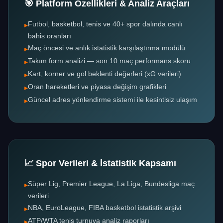
🎯 Platform Özellikleri & Analiz Araçları
Futbol, basketbol, tenis ve 40+ spor dalında canlı
bahis oranları
Maç öncesi ve anlık istatistik karşılaştırma modülü
Takım form analizi — son 10 maç performans skoru
Kart, korner ve gol beklenti değerleri (xG verileri)
Oran hareketleri ve piyasa değişim grafikleri
Güncel adres yönlendirme sistemi ile kesintisiz ulaşım
📈 Spor Verileri & İstatistik Kapsamı
Süper Lig, Premier League, La Liga, Bundesliga maç
verileri
NBA, EuroLeague, FIBA basketbol istatistik arşivi
ATP/WTA tenis turnuva analiz raporları