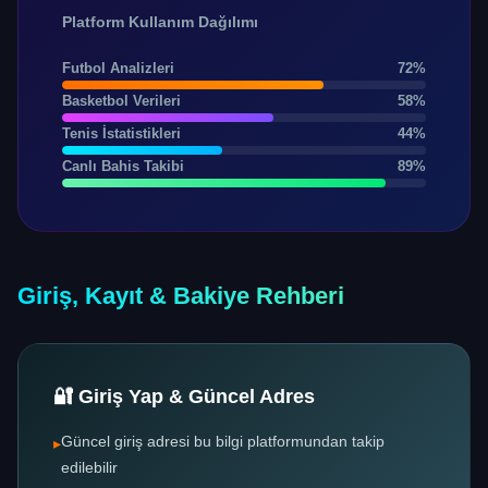
Platform Kullanım Dağılımı
Futbol Analizleri
72%
Basketbol Verileri
58%
Tenis İstatistikleri
44%
Canlı Bahis Takibi
89%
Giriş, Kayıt & Bakiye Rehberi
🔐 Giriş Yap & Güncel Adres
Güncel giriş adresi bu bilgi platformundan takip
edilebilir