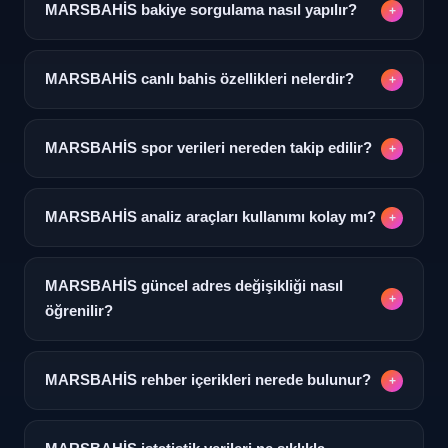
cüzdan dahil çoklu ödeme yöntemi sunulmaktadır.
MARSBAHİS bakiye sorgulama nasıl yapılır?
+
Hesap panelinden bakiye bilgilerinize anlık
ulaşabilirsiniz. Bakiye geçmişi ve işlem detayları da bu
MARSBAHİS canlı bahis özellikleri nelerdir?
+
bölümde görüntülenir.
Canlı bahis bölümünde 40'tan fazla spor dalında anlık
oranlar ve maç içi istatistikler sunulmaktadır. Oran
MARSBAHİS spor verileri nereden takip edilir?
+
güncellemeleri saniyeler içinde yansıtılır.
Spor verileri ve istatistik bölümünden anlık veriler
izlenebilir. Futbol, basketbol ve tenis başta olmak üzere
MARSBAHİS analiz araçları kullanımı kolay mı?
+
tüm dallar kapsanmaktadır.
Analiz araçları sezgisel arayüzüyle kolayca kullanılabilir.
Rehber bölümünde adım adım kullanım kılavuzları
MARSBAHİS güncel adres değişikliği nasıl
+
mevcuttur.
öğrenilir?
Bu bilgi platformunu düzenli takip ederek güncel adres
bilgisine her zaman ulaşabilirsiniz. Bildirim sistemi de
MARSBAHİS rehber içerikleri nerede bulunur?
+
mevcuttur.
Rehber bölümünde tüm kullanım kılavuzları, giriş yap
adımları ve platform özellikleri detaylı şekilde