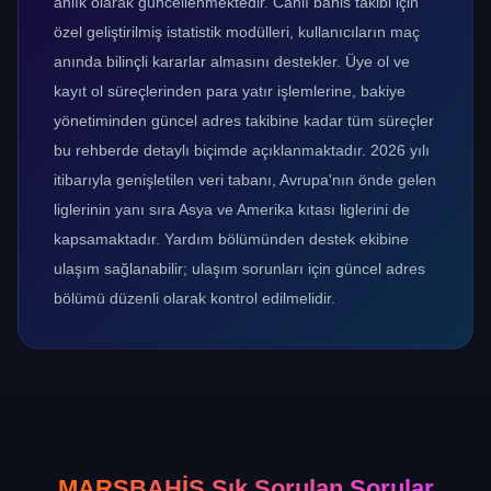
anlık olarak güncellenmektedir. Canlı bahis takibi için
özel geliştirilmiş istatistik modülleri, kullanıcıların maç
anında bilinçli kararlar almasını destekler. Üye ol ve
kayıt ol süreçlerinden para yatır işlemlerine, bakiye
yönetiminden güncel adres takibine kadar tüm süreçler
bu rehberde detaylı biçimde açıklanmaktadır. 2026 yılı
itibarıyla genişletilen veri tabanı, Avrupa'nın önde gelen
liglerinin yanı sıra Asya ve Amerika kıtası liglerini de
kapsamaktadır. Yardım bölümünden destek ekibine
ulaşım sağlanabilir; ulaşım sorunları için güncel adres
bölümü düzenli olarak kontrol edilmelidir.
MARSBAHİS Sık Sorulan Sorular