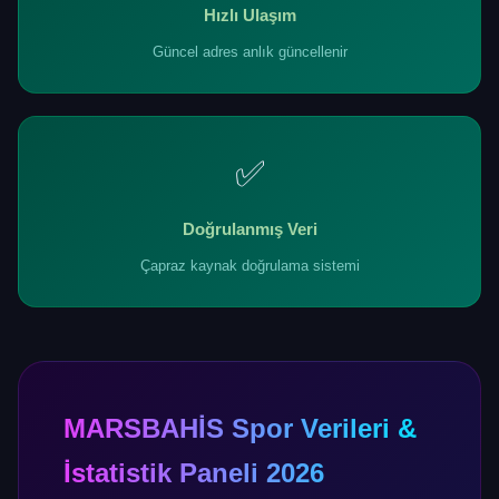
Hızlı Ulaşım
Güncel adres anlık güncellenir
✅
Doğrulanmış Veri
Çapraz kaynak doğrulama sistemi
MARSBAHİS Spor Verileri &
İstatistik Paneli 2026