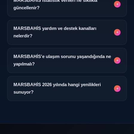
MARSBAHİS istatistik verileri ne sıklıkla
+
açıklanmaktadır.
güncellenir?
İstatistik verileri anlık güncellenmektedir. Doğrulanmış
veri kaynakları kullanılarak yüksek doğruluk oranı
MARSBAHİS yardım ve destek kanalları
+
sağlanmaktadır.
nelerdir?
Yardım bölümünden canlı destek, e-posta ve SSS
kanallarına ulaşım sağlanabilmektedir. 7/24 destek
MARSBAHİS'e ulaşım sorunu yaşandığında ne
+
hizmeti mevcuttur.
yapılmalı?
Ulaşım sorunu yaşandığında öncelikle güncel adres
bölümü kontrol edilmeli, ardından yardım kanallarına
MARSBAHİS 2026 yılında hangi yenilikleri
+
başvurulmalıdır.
sunuyor?
2026 yılında geliştirilmiş analiz araçları, genişletilmiş
spor verileri ve yenilenen canlı bahis arayüzü kullanıcı
deneyimini üst seviyeye taşımaktadır.