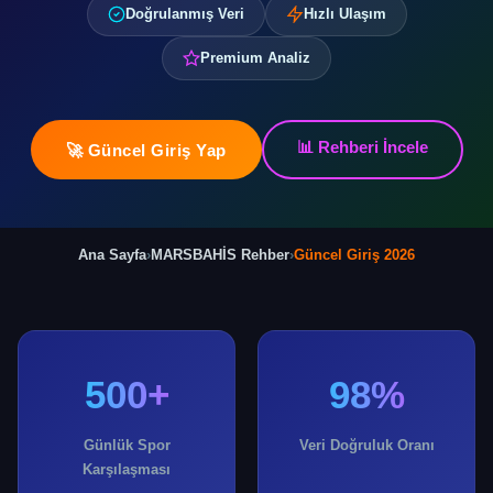
Doğrulanmış Veri
Hızlı Ulaşım
Premium Analiz
📊 Rehberi İncele
🚀 Güncel Giriş Yap
Ana Sayfa
›
MARSBAHİS Rehber
›
Güncel Giriş 2026
500+
98%
Günlük Spor
Veri Doğruluk Oranı
Karşılaşması