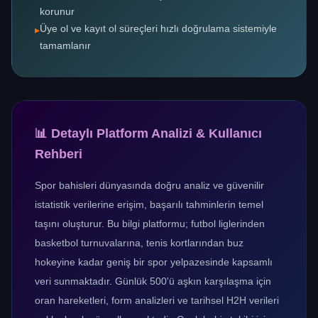
korunur
Üye ol ve kayıt ol süreçleri hızlı doğrulama sistemiyle
tamamlanır
📊 Detaylı Platform Analizi & Kullanıcı
Rehberi
Spor bahisleri dünyasında doğru analiz ve güvenilir
istatistik verilerine erişim, başarılı tahminlerin temel
taşını oluşturur. Bu bilgi platformu; futbol liglerinden
basketbol turnuvalarına, tenis kortlarından buz
hokeyine kadar geniş bir spor yelpazesinde kapsamlı
veri sunmaktadır. Günlük 500'ü aşkın karşılaşma için
oran hareketleri, form analizleri ve tarihsel H2H verileri