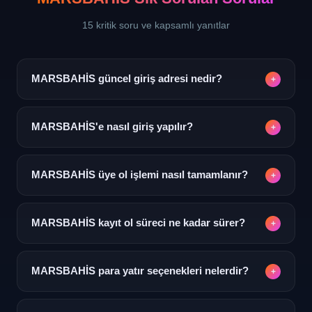
15 kritik soru ve kapsamlı yanıtlar
MARSBAHİS güncel giriş adresi nedir?
+
Güncel adres bilgisine bu bilgi platformu üzerinden anlık
olarak ulaşabilirsiniz. Adres değişikliklerinde yönlendirme
MARSBAHİS'e nasıl giriş yapılır?
+
sistemi otomatik devreye girer.
Güncel adres üzerinden giriş yap butonunu kullanarak
hesabınıza erişebilirsiniz. Doğru URL kullanımı kesintisiz
MARSBAHİS üye ol işlemi nasıl tamamlanır?
+
bağlantı için önemlidir.
Üye ol formunu doldurarak kayıt sürecini
başlatabilirsiniz. Doğrulama adımları tamamlandıktan
MARSBAHİS kayıt ol süreci ne kadar sürer?
+
sonra hesabınız aktif hale gelir.
Kayıt ol işlemi ortalama 2-3 dakika içinde
tamamlanmaktadır. Kimlik doğrulama adımı ek süre
MARSBAHİS para yatır seçenekleri nelerdir?
+
gerektirebilir.
Para yatır işlemleri için banka havalesi, kredi kartı ve e-