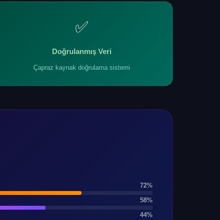
✅
Doğrulanmış Veri
Çapraz kaynak doğrulama sistemi
72%
58%
44%