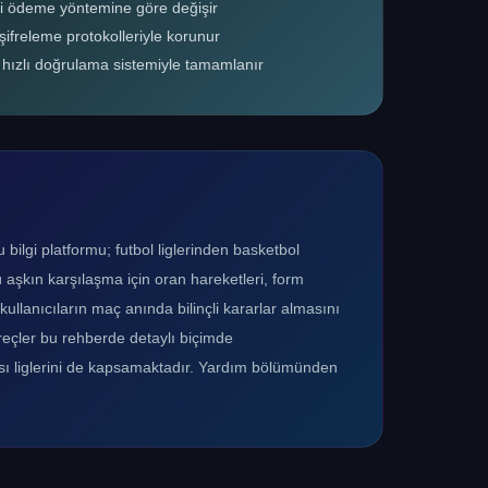
ri ödeme yöntemine göre değişir
 şifreleme protokolleriyle korunur
i hızlı doğrulama sistemiyle tamamlanır
u bilgi platformu; futbol liglerinden basketbol
 aşkın karşılaşma için oran hareketleri, form
, kullanıcıların maç anında bilinçli kararlar almasını
üreçler bu rehberde detaylı biçimde
ıtası liglerini de kapsamaktadır. Yardım bölümünden