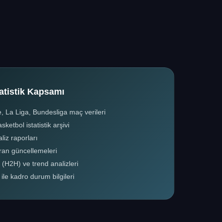
tatistik Kapsamı
 La Liga, Bundesliga maç verileri
etbol istatistik arşivi
iz raporları
oran güncellemeleri
i (H2H) ve trend analizleri
ile kadro durum bilgileri