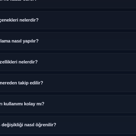
dakika içinde tamamlanmaktadır. Kimlik doğrulama adımı ek süre gerektir
enekleri nelerdir?
ka havalesi, kredi kartı ve e-cüzdan dahil çoklu ödeme yöntemi sunulmak
ma nasıl yapılır?
lerinize anlık ulaşabilirsiniz. Bakiye geçmişi ve işlem detayları da bu b
llikleri nelerdir?
fazla spor dalında anlık oranlar ve maç içi istatistikler sunulmaktadır.
ereden takip edilir?
lümünden anlık veriler izlenebilir. Futbol, basketbol ve tenis başta olmak 
 kullanımı kolay mı?
üzüyle kolayca kullanılabilir. Rehber bölümünde adım adım kullanım kıla
ğişikliği nasıl öğrenilir?