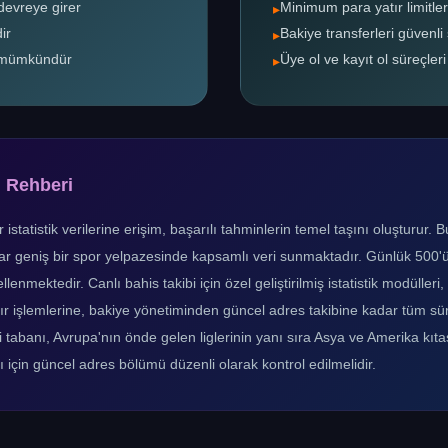
devreye girer
Minimum para yatır limitle
ir
Bakiye transferleri güvenli
im mümkündür
Üye ol ve kayıt ol süreçler
ı Rehberi
statistik verilerine erişim, başarılı tahminlerin temel taşını oluşturur. B
ar geniş bir spor yelpazesinde kapsamlı veri sunmaktadır. Günlük 500'ü
llenmektedir. Canlı bahis takibi için özel geliştirilmiş istatistik modülleri
atır işlemlerine, bakiye yönetiminden güncel adres takibine kadar tüm s
veri tabanı, Avrupa'nın önde gelen liglerinin yanı sıra Asya ve Amerika k
ı için güncel adres bölümü düzenli olarak kontrol edilmelidir.