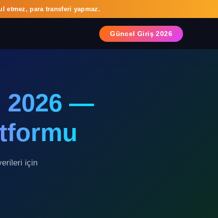
ul etmez, para transferi yapmaz.
Güncel Giriş 2026
 2026 —
atformu
rileri için