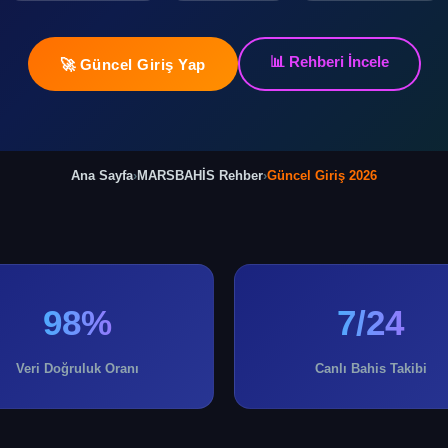
📊 Rehberi İncele
🚀 Güncel Giriş Yap
Ana Sayfa
›
MARSBAHİS Rehber
›
Güncel Giriş 2026
98%
7/24
Veri Doğruluk Oranı
Canlı Bahis Takibi