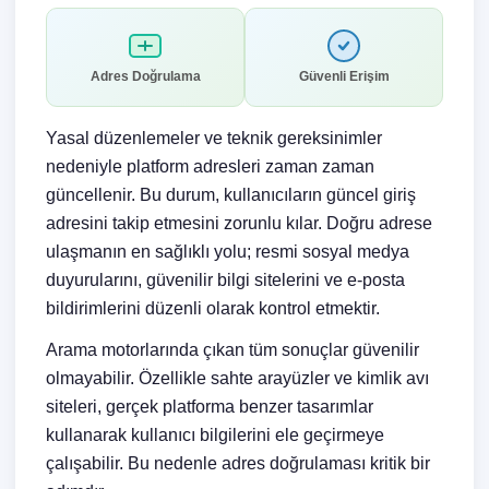
Adres Doğrulama
Güvenli Erişim
Yasal düzenlemeler ve teknik gereksinimler
nedeniyle platform adresleri zaman zaman
güncellenir. Bu durum, kullanıcıların güncel giriş
adresini takip etmesini zorunlu kılar. Doğru adrese
ulaşmanın en sağlıklı yolu; resmi sosyal medya
duyurularını, güvenilir bilgi sitelerini ve e-posta
bildirimlerini düzenli olarak kontrol etmektir.
Arama motorlarında çıkan tüm sonuçlar güvenilir
olmayabilir. Özellikle sahte arayüzler ve kimlik avı
siteleri, gerçek platforma benzer tasarımlar
kullanarak kullanıcı bilgilerini ele geçirmeye
çalışabilir. Bu nedenle adres doğrulaması kritik bir