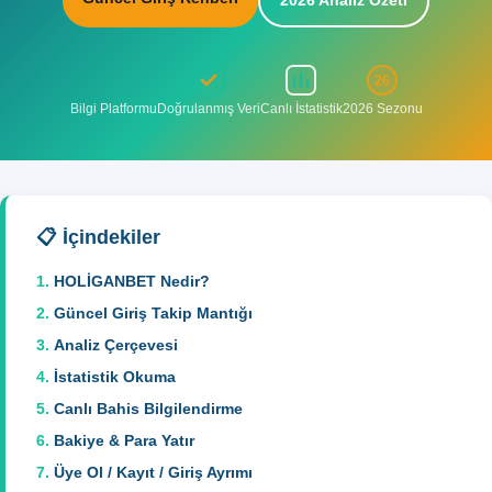
2026 Analiz Özeti
26
Bilgi Platformu
Doğrulanmış Veri
Canlı İstatistik
2026 Sezonu
📋 İçindekiler
HOLİGANBET Nedir?
Güncel Giriş Takip Mantığı
Analiz Çerçevesi
İstatistik Okuma
Canlı Bahis Bilgilendirme
Bakiye & Para Yatır
Üye Ol / Kayıt / Giriş Ayrımı