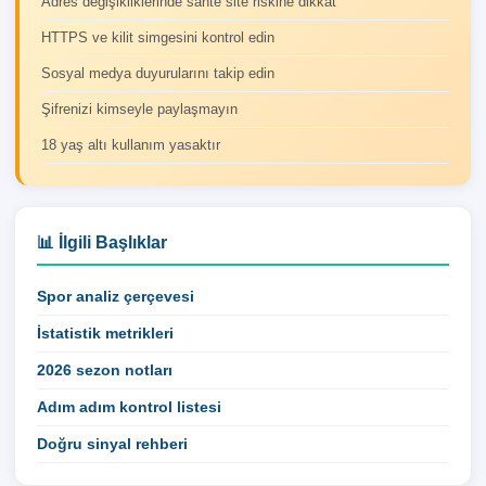
Adres değişikliklerinde sahte site riskine dikkat
HTTPS ve kilit simgesini kontrol edin
Sosyal medya duyurularını takip edin
Şifrenizi kimseyle paylaşmayın
18 yaş altı kullanım yasaktır
📊 İlgili Başlıklar
Spor analiz çerçevesi
İstatistik metrikleri
2026 sezon notları
Adım adım kontrol listesi
Doğru sinyal rehberi