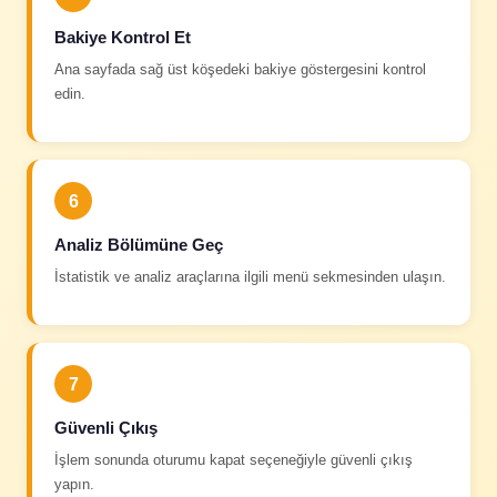
Bakiye Kontrol Et
Ana sayfada sağ üst köşedeki bakiye göstergesini kontrol
edin.
6
Analiz Bölümüne Geç
İstatistik ve analiz araçlarına ilgili menü sekmesinden ulaşın.
7
Güvenli Çıkış
İşlem sonunda oturumu kapat seçeneğiyle güvenli çıkış
yapın.