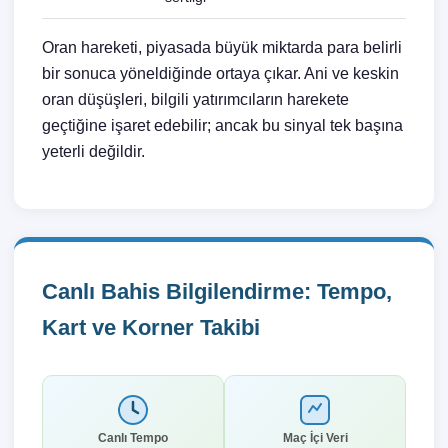
Oran hareketi, piyasada büyük miktarda para belirli
bir sonuca yöneldiğinde ortaya çıkar. Ani ve keskin
oran düşüşleri, bilgili yatırımcıların harekete
geçtiğine işaret edebilir; ancak bu sinyal tek başına
yeterli değildir.
Canlı Bahis Bilgilendirme: Tempo,
Kart ve Korner Takibi
Canlı Tempo
Maç İçi Veri