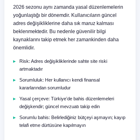
2026 sezonu aynı zamanda yasal düzenlemelerin
yoğunlaştığı bir dönemdir. Kullanıcıların güncel
adres değişikliklerine daha sık maruz kalması
beklenmektedir. Bu nedenle güvenilir bilgi
kaynaklarını takip etmek her zamankinden daha
önemlidir.
Risk: Adres değişikliklerinde sahte site riski
artmaktadır
Sorumluluk: Her kullanıcı kendi finansal
kararlarından sorumludur
Yasal çerçeve: Türkiye'de bahis düzenlemeleri
değişkendir; güncel mevzuatı takip edin
Sorumlu bahis: Belirlediğiniz bütçeyi aşmayın; kayıp
telafi etme dürtüsüne kapılmayın