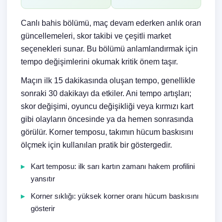
Canlı bahis bölümü, maç devam ederken anlık oran
güncellemeleri, skor takibi ve çeşitli market
seçenekleri sunar. Bu bölümü anlamlandırmak için
tempo değişimlerini okumak kritik önem taşır.
Maçın ilk 15 dakikasında oluşan tempo, genellikle
sonraki 30 dakikayı da etkiler. Ani tempo artışları;
skor değişimi, oyuncu değişikliği veya kırmızı kart
gibi olayların öncesinde ya da hemen sonrasında
görülür. Korner temposu, takımın hücum baskısını
ölçmek için kullanılan pratik bir göstergedir.
Kart temposu: ilk sarı kartın zamanı hakem profilini
yansıtır
Korner sıklığı: yüksek korner oranı hücum baskısını
gösterir