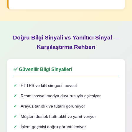
Doğru Bilgi Sinyali vs Yanıltıcı Sinyal —
Karşılaştırma Rehberi
✅ Güvenilir Bilgi Sinyalleri
HTTPS ve kilit simgesi mevcut
Resmi sosyal medya duyurusuyla eşleşiyor
Arayüz tanıdık ve tutarlı görünüyor
Müşteri destek hattı aktif ve yanıt veriyor
İşlem geçmişi doğru görüntüleniyor