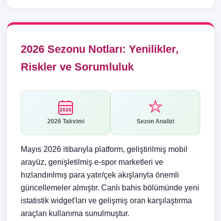
2026 Sezonu Notları: Yenilikler,
Riskler ve Sorumluluk
2026
2026 Takvimi
Sezon Analizi
Mayıs 2026
itibarıyla platform, geliştirilmiş mobil
arayüz, genişletilmiş e-spor marketleri ve
hızlandırılmış para yatır/çek akışlarıyla önemli
güncellemeler almıştır. Canlı bahis bölümünde yeni
istatistik widget'ları ve gelişmiş oran karşılaştırma
araçları kullanıma sunulmuştur.