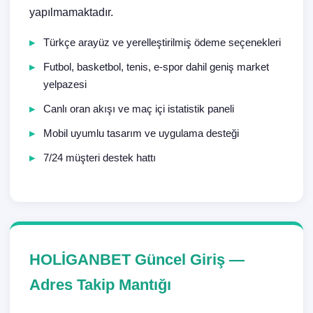
yapılmamaktadır.
Türkçe arayüz ve yerelleştirilmiş ödeme seçenekleri
Futbol, basketbol, tenis, e-spor dahil geniş market
yelpazesi
Canlı oran akışı ve maç içi istatistik paneli
Mobil uyumlu tasarım ve uygulama desteği
7/24 müşteri destek hattı
HOLİGANBET Güncel Giriş —
Adres Takip Mantığı