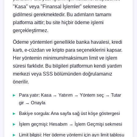
"Kasa" veya "Finansal İşlemler" sekmesine
gidilmesi gerekmektedir. Bu adımların tamamı
platforma aittir; bu site hiçbir ödeme işlemi
gerçekleştirmez.
Ödeme yöntemleri genellikle banka havalesi, kredi
kartı, e-cüzdan ve kripto para seçeneklerini kapsar.
Her yöntemin minimum/maksimum limit ve işlem
süresi farklıdır. Bu bilgileri platformun kendi yardım
merkezi veya SSS bölümünden doğrulamanız
önerilir.
Para yatır: Kasa → Yatırım → Yöntem seç → Tutar
gir → Onayla
Bakiye sorgula: Ana sayfa sağ üst köşe göstergesi
İşlem geçmişi: Hesabım → İşlem Geçmişi sekmesi
Limit bilgisi: Her ödeme yöntemi için ayrı limit tablosu