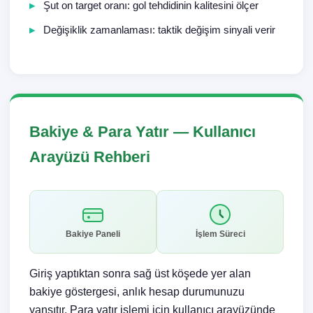
Şut on target oranı: gol tehdidinin kalitesini ölçer
Değişiklik zamanlaması: taktik değişim sinyali verir
Bakiye & Para Yatır — Kullanıcı
Arayüzü Rehberi
Bakiye Paneli
İşlem Süreci
Giriş yaptıktan sonra sağ üst köşede yer alan
bakiye göstergesi, anlık hesap durumunuzu
yansıtır. Para yatır işlemi için kullanıcı arayüzünde