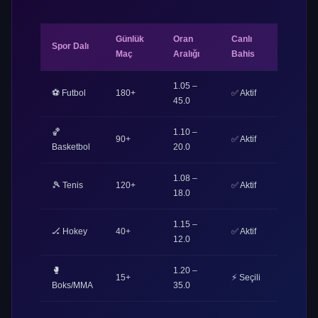
Günlük
Oran
Canlı
Spor Dalı
Maç
Aralığı
Bahis
1.05 –
⚽ Futbol
180+
✅ Aktif
45.0
🏀
1.10 –
90+
✅ Aktif
Basketbol
20.0
1.08 –
🎾 Tenis
120+
✅ Aktif
18.0
1.15 –
🏒 Hokey
40+
✅ Aktif
12.0
🥊
1.20 –
15+
⚡ Seçili
Boks/MMA
35.0