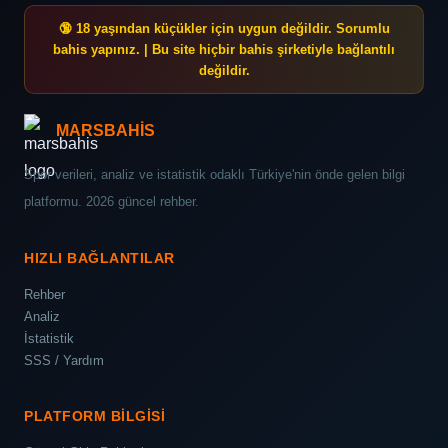
🔞 18 yaşından küçükler için uygun değildir. Sorumlu
bahis yapınız. | Bu site hiçbir bahis şirketiyle bağlantılı
değildir.
MARSBAHİS
Spor verileri, analiz ve istatistik odaklı Türkiye'nin önde gelen bilgi
platformu. 2026 güncel rehber.
HIZLI BAĞLANTILAR
Rehber
Analiz
İstatistik
SSS / Yardım
PLATFORM BILGISI