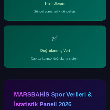
Hızlı Ulaşım
Güncel adres anlık güncellenir
✅
Doğrulanmış Veri
Çapraz kaynak doğrulama sistemi
MARSBAHİS Spor Verileri &
İstatistik Paneli 2026