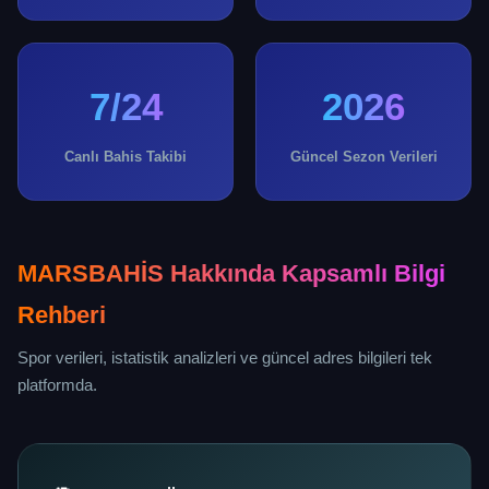
7/24
2026
Canlı Bahis Takibi
Güncel Sezon Verileri
MARSBAHİS Hakkında Kapsamlı Bilgi
Rehberi
Spor verileri, istatistik analizleri ve güncel adres bilgileri tek
platformda.