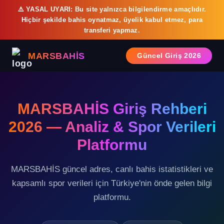
⚠️ YASAL UYARI: Bu site yalnızca bilgilendirme amaçlıdır.
Hiçbir şekilde bahis oynatmaz, üyelik kabul etmez, para
transferi yapmaz.
MARSBAHİS
Güncel Giriş 2026
MARSBAHİS Giriş Rehberi
2026 — Analiz & Spor Verileri
Platformu
MARSBAHİS güncel adres, canlı bahis istatistikleri ve
kapsamlı spor verileri için Türkiye'nin önde gelen bilgi
platformu.