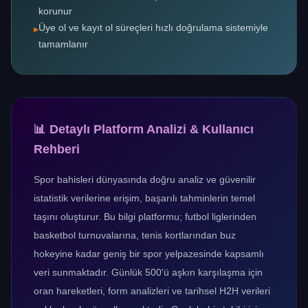
korunur
Üye ol ve kayıt ol süreçleri hızlı doğrulama sistemiyle
tamamlanır
📊 Detaylı Platform Analizi & Kullanıcı
Rehberi
Spor bahisleri dünyasında doğru analiz ve güvenilir
istatistik verilerine erişim, başarılı tahminlerin temel
taşını oluşturur. Bu bilgi platformu; futbol liglerinden
basketbol turnuvalarına, tenis kortlarından buz
hokeyine kadar geniş bir spor yelpazesinde kapsamlı
veri sunmaktadır. Günlük 500'ü aşkın karşılaşma için
oran hareketleri, form analizleri ve tarihsel H2H verileri