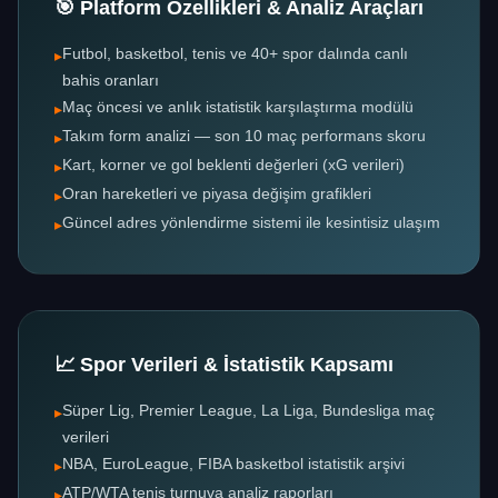
🎯 Platform Özellikleri & Analiz Araçları
Futbol, basketbol, tenis ve 40+ spor dalında canlı
bahis oranları
Maç öncesi ve anlık istatistik karşılaştırma modülü
Takım form analizi — son 10 maç performans skoru
Kart, korner ve gol beklenti değerleri (xG verileri)
Oran hareketleri ve piyasa değişim grafikleri
Güncel adres yönlendirme sistemi ile kesintisiz ulaşım
📈 Spor Verileri & İstatistik Kapsamı
Süper Lig, Premier League, La Liga, Bundesliga maç
verileri
NBA, EuroLeague, FIBA basketbol istatistik arşivi
ATP/WTA tenis turnuva analiz raporları