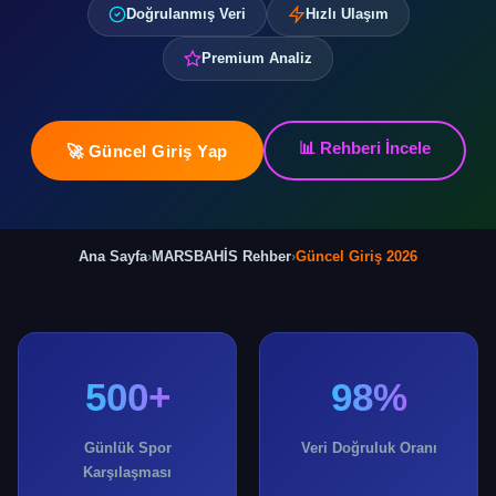
Doğrulanmış Veri
Hızlı Ulaşım
Premium Analiz
📊 Rehberi İncele
🚀 Güncel Giriş Yap
Ana Sayfa
›
MARSBAHİS Rehber
›
Güncel Giriş 2026
500+
98%
Günlük Spor
Veri Doğruluk Oranı
Karşılaşması