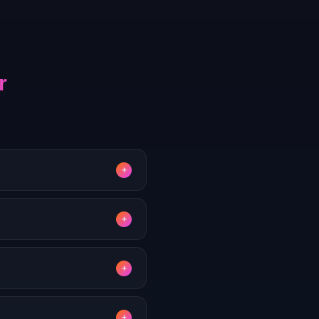
r
+
de yönlendirme sistemi
+
kesintisiz bağlantı için
+
hesabınız aktif hale gelir.
+