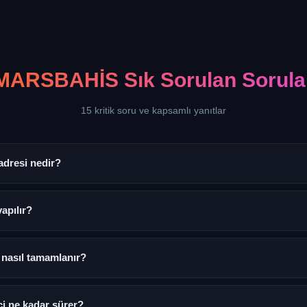
MARSBAHİS Sık Sorulan Sorula
15 kritik soru ve kapsamlı yanıtlar
dresi nedir?
i platformu üzerinden anlık olarak ulaşabilirsiniz. Adres değişikliklerin
apılır?
yap butonunu kullanarak hesabınıza erişebilirsiniz. Doğru URL kullanımı 
nasıl tamamlanır?
ıt sürecini başlatabilirsiniz. Doğrulama adımları tamamlandıktan sonra 
i ne kadar sürer?