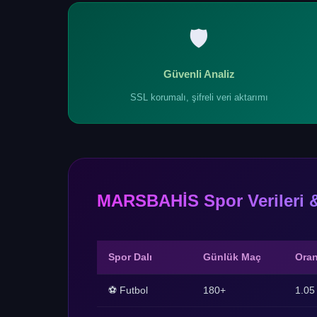
🛡️
Güvenli Analiz
SSL korumalı, şifreli veri aktarımı
MARSBAHİS Spor Verileri & 
Spor Dalı
Günlük Maç
Oran
⚽ Futbol
180+
1.05