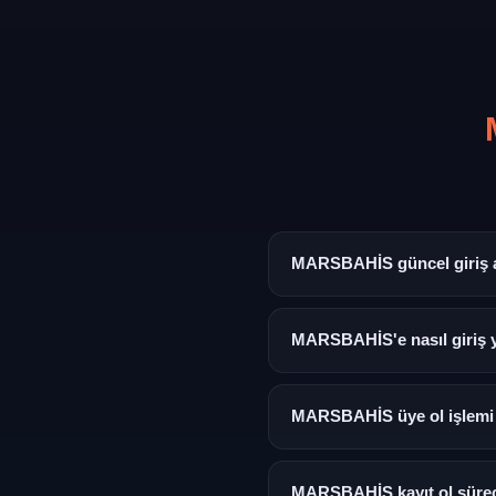
MARSBAHİS güncel giriş a
Güncel adres bilgisine bu bilg
otomatik devreye girer.
MARSBAHİS'e nasıl giriş y
Güncel adres üzerinden giriş 
önemlidir.
MARSBAHİS üye ol işlemi 
Üye ol formunu doldurarak kay
MARSBAHİS kayıt ol sürec