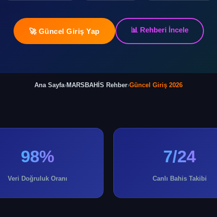
📊 Rehberi İncele
🚀 Güncel Giriş Yap
Ana Sayfa
›
MARSBAHİS Rehber
›
Güncel Giriş 2026
98%
7/24
Veri Doğruluk Oranı
Canlı Bahis Takibi