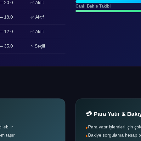
 – 20.0
✅ Aktif
Canlı Bahis Takibi
 – 18.0
✅ Aktif
 – 12.0
✅ Aktif
 – 35.0
⚡ Seçili
💳 Para Yatır & Baki
lebilir
Para yatır işlemleri için ç
em taşır
Bakiye sorgulama hesap pan