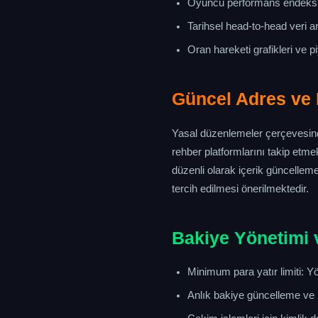
Oyuncu performans endeksle
Tarihsel head-to-head veri ar
Oran hareketi grafikleri ve p
Güncel Adres ve 
Yasal düzenlemeler çerçevesinde 
rehber platformlarını takip etme
düzenli olarak içerik güncellem
tercih edilmesi önerilmektedir.
Bakiye Yönetimi v
Minimum para yatır limiti:
Anlık bakiye güncelleme ve