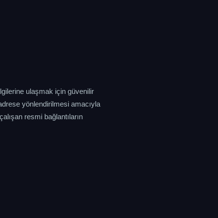
gilerine ulaşmak için güvenilir
l adrese yönlendirilmesi amacıyla
alışan resmi bağlantıların