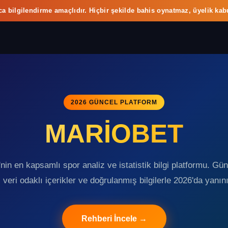
a bilgilendirme amaçlıdır. Hiçbir şekilde bahis oynatmaz, üyelik kab
2026 GÜNCEL PLATFORM
MARİOBET
nin en kapsamlı spor analiz ve istatistik bilgi platformu. Gün
, veri odaklı içerikler ve doğrulanmış bilgilerle 2026'da yanın
Rehberi İncele →