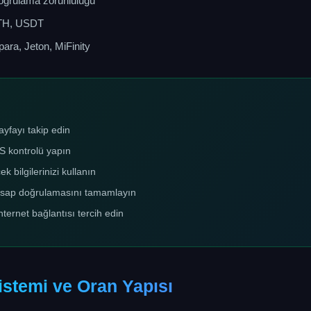
doğrulama zorunluluğu
ETH, USDT
ara, Jeton, MiFinity
yfayı takip edin
S kontrolü yapın
 bilgilerinizi kullanın
hesap doğrulamasını tamamlayın
internet bağlantısı tercih edin
istemi ve Oran Yapısı