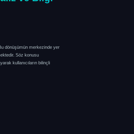
ir. Bu dönüşümün merkezinde yer
mektedir. Söz konusu
arak kullanıcıların bilinçli