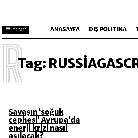
ANASAYFA
DIŞ POLİTİKA
TÜMÜ
R
Tag:
RUSSIAGASCR
Savaşın ‘soğuk
cephesi’ Avrupa’da
enerji krizi nasıl
aşılacak?