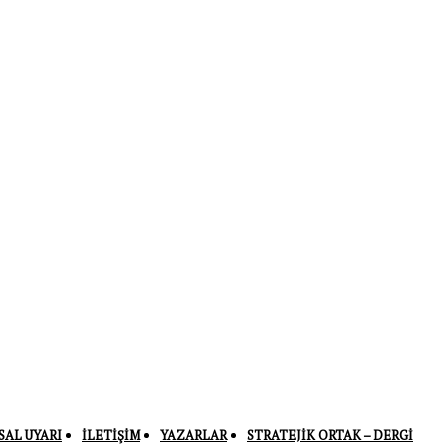
SAL UYARI
İLETIŞIM
YAZARLAR
STRATEJIK ORTAK – DERGI