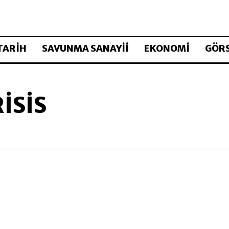
TARİH
SAVUNMA SANAYİİ
EKONOMİ
GÖRS
ISIS