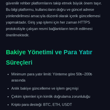
güvenilir rehber platformlarını takip etmek büyük önem taşır.
Bu bilgi platformu, kullanıcıların doğru ve güncel adrese
yönlendirilmesi amacıyla düzenli olarak içerik güncellemesi
yapmaktadır. Giriş yap işlemi için her zaman HTTPS
protokolüyle çalışan resmi bağlantıların tercih edilmesi
önerilmektedir.
Bakiye Yönetimi ve Para Yatır
Süreçleri
Minimum para yatır limiti: Yönteme göre 50₺–200₺
arasında
Anlık bakiye güncelleme ve işlem geçmişi
Çekim işlemleri için kimlik doğrulama zorunluluğu
Kripto para desteği: BTC, ETH, USDT