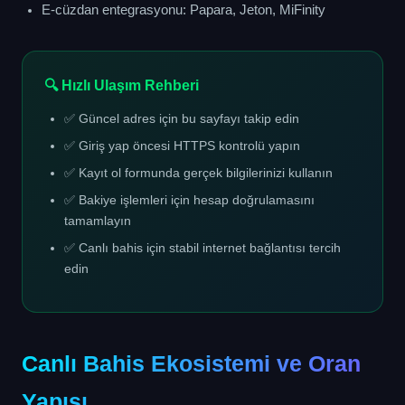
E-cüzdan entegrasyonu: Papara, Jeton, MiFinity
🔍 Hızlı Ulaşım Rehberi
✅ Güncel adres için bu sayfayı takip edin
✅ Giriş yap öncesi HTTPS kontrolü yapın
✅ Kayıt ol formunda gerçek bilgilerinizi kullanın
✅ Bakiye işlemleri için hesap doğrulamasını
tamamlayın
✅ Canlı bahis için stabil internet bağlantısı tercih
edin
Canlı Bahis Ekosistemi ve Oran
Yapısı