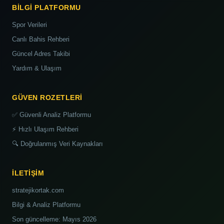
BILGI PLATFORMU
Spor Verileri
Canlı Bahis Rehberi
Güncel Adres Takibi
Yardım & Ulaşım
GÜVEN ROZETLERI
✅ Güvenli Analiz Platformu
⚡ Hızlı Ulaşım Rehberi
🔍 Doğrulanmış Veri Kaynakları
İLETIŞIM
stratejikortak.com
Bilgi & Analiz Platformu
Son güncelleme: Mayıs 2026