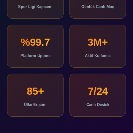
Spor Ligi Kapsamı
Günlük Canlı Maç
%99.7
3M+
Platform Uptime
Aktif Kullanıcı
85+
7/24
Ülke Erişimi
Canlı Destek