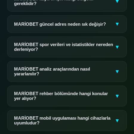
▼
gereklidir?
ayarları menüsündeki finans bölümünden ulaşılabilir.
Kimlik doğrulama için nüfus cüzdanı veya pasaport
görseli, adres doğrulama için ise son 3 aya ait fatura ya
▼
MARİOBET güncel adres neden sık değişir?
da banka ekstresi talep edilmektedir.
Ülkemizde uygulanan internet düzenlemeleri
kapsamında bahis platformlarına yönelik erişim
MARİOBET spor verileri ve istatistikler nereden
▼
derleniyor?
engellemeleri nedeniyle adresler periyodik olarak
güncellenmektedir. Bu durum sektörün genel bir
Sportradar, Opta ve Betradar gibi uluslararası veri
özelliğidir.
sağlayıcılardan beslenen platform, 500'ü aşkın lig ve
MARİOBET analiz araçlarından nasıl
▼
yararlanılır?
turnuvaya ait anlık istatistik sunmaktadır.
Platform içi analiz panelinden takım karşılaştırmaları,
oran hareketleri ve form grafikleri incelenebilir. Filtre
MARİOBET rehber bölümünde hangi konular
▼
yer alıyor?
seçenekleriyle spor dalı, lig ve tarih bazlı analiz
yapılabilmektedir.
Rehber bölümünde hesap oluşturma, para yatır/çek
işlemleri, bonus kullanımı, canlı bahis stratejileri ve
MARİOBET mobil uygulaması hangi cihazlarla
▼
uyumludur?
güvenlik ayarları hakkında kapsamlı bilgiler yer
almaktadır.