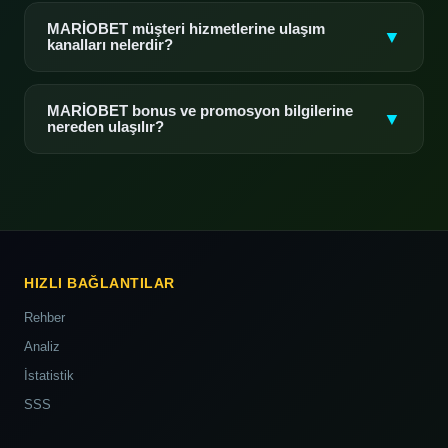
iOS 13 ve üzeri iPhone/iPad modelleri ile Android 8.0 ve
üzeri cihazlarla tam uyumlu çalışmaktadır. APK dosyası
MARİOBET müşteri hizmetlerine ulaşım
▼
kanalları nelerdir?
resmi kanaldan indirilebilmektedir.
7/24 canlı sohbet, e-posta desteği ve Telegram kanalı
üzerinden müşteri hizmetlerine ulaşım
MARİOBET bonus ve promosyon bilgilerine
▼
nereden ulaşılır?
sağlanabilmektedir. Ortalama yanıt süresi canlı
sohbette 2 dakikanın altındadır.
Promosyonlar sekmesinde hoşgeldin bonusu, kayıp
bonusu, yatırım bonusu ve freespin kampanyaları
detaylı çevrim koşullarıyla birlikte listelenmektedir.
Kampanyalar haftalık güncellenmektedir.
HIZLI BAĞLANTILAR
Rehber
Analiz
İstatistik
SSS