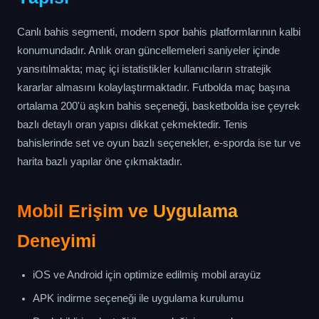
Canlı bahis segmenti, modern spor bahis platformlarının kalbi
konumundadır. Anlık oran güncellemeleri saniyeler içinde
yansıtılmakta; maç içi istatistikler kullanıcıların stratejik
kararlar almasını kolaylaştırmaktadır. Futbolda maç başına
ortalama 200'ü aşkın bahis seçeneği, basketbolda ise çeyrek
bazlı detaylı oran yapısı dikkat çekmektedir. Tenis
bahislerinde set ve oyun bazlı seçenekler, e-sporda ise tur ve
harita bazlı yapılar öne çıkmaktadır.
Mobil Erişim ve Uygulama
Deneyimi
iOS ve Android için optimize edilmiş mobil arayüz
APK indirme seçeneği ile uygulama kurulumu