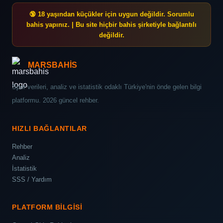
🔞 18 yaşından küçükler için uygun değildir. Sorumlu
bahis yapınız. | Bu site hiçbir bahis şirketiyle bağlantılı
değildir.
MARSBAHİS
Spor verileri, analiz ve istatistik odaklı Türkiye'nin önde gelen bilgi
platformu. 2026 güncel rehber.
HIZLI BAĞLANTILAR
Rehber
Analiz
İstatistik
SSS / Yardım
PLATFORM BILGISI