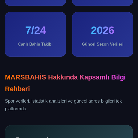
7/24
2026
Canlı Bahis Takibi
Güncel Sezon Verileri
MARSBAHİS Hakkında Kapsamlı Bilgi
Rehberi
Spor verileri, istatistik analizleri ve güncel adres bilgileri tek
platformda.