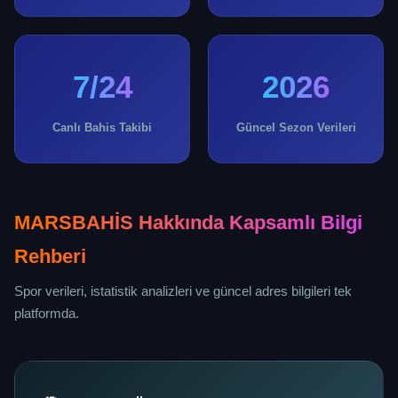
7/24
2026
Canlı Bahis Takibi
Güncel Sezon Verileri
MARSBAHİS Hakkında Kapsamlı Bilgi
Rehberi
Spor verileri, istatistik analizleri ve güncel adres bilgileri tek
platformda.