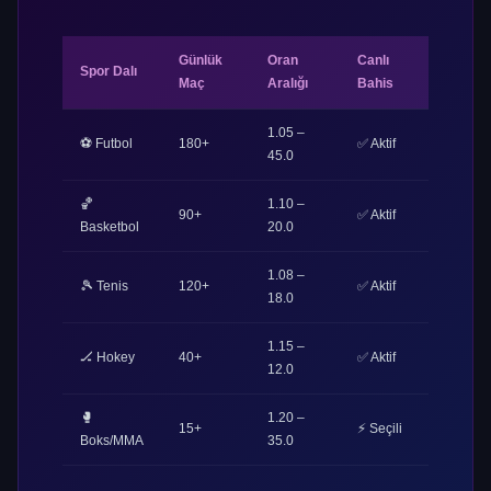
Günlük
Oran
Canlı
Spor Dalı
Maç
Aralığı
Bahis
1.05 –
⚽ Futbol
180+
✅ Aktif
45.0
🏀
1.10 –
90+
✅ Aktif
Basketbol
20.0
1.08 –
🎾 Tenis
120+
✅ Aktif
18.0
1.15 –
🏒 Hokey
40+
✅ Aktif
12.0
🥊
1.20 –
15+
⚡ Seçili
Boks/MMA
35.0