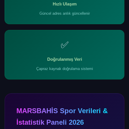
Hızlı Ulaşım
Güncel adres anlık güncellenir
✅
Doğrulanmış Veri
Çapraz kaynak doğrulama sistemi
MARSBAHİS Spor Verileri &
İstatistik Paneli 2026