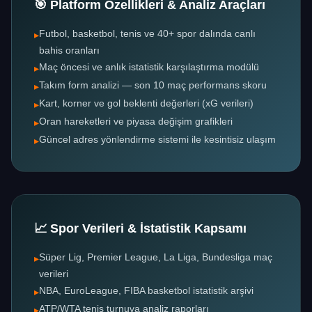
🎯 Platform Özellikleri & Analiz Araçları
Futbol, basketbol, tenis ve 40+ spor dalında canlı
bahis oranları
Maç öncesi ve anlık istatistik karşılaştırma modülü
Takım form analizi — son 10 maç performans skoru
Kart, korner ve gol beklenti değerleri (xG verileri)
Oran hareketleri ve piyasa değişim grafikleri
Güncel adres yönlendirme sistemi ile kesintisiz ulaşım
📈 Spor Verileri & İstatistik Kapsamı
Süper Lig, Premier League, La Liga, Bundesliga maç
verileri
NBA, EuroLeague, FIBA basketbol istatistik arşivi
ATP/WTA tenis turnuva analiz raporları