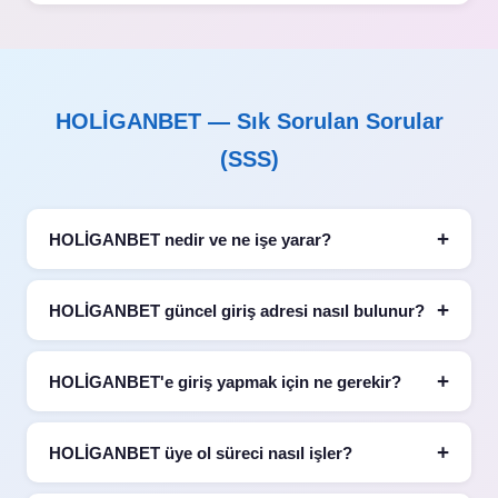
HOLİGANBET — Sık Sorulan Sorular
(SSS)
+
HOLİGANBET nedir ve ne işe yarar?
+
HOLİGANBET güncel giriş adresi nasıl bulunur?
+
HOLİGANBET'e giriş yapmak için ne gerekir?
+
HOLİGANBET üye ol süreci nasıl işler?