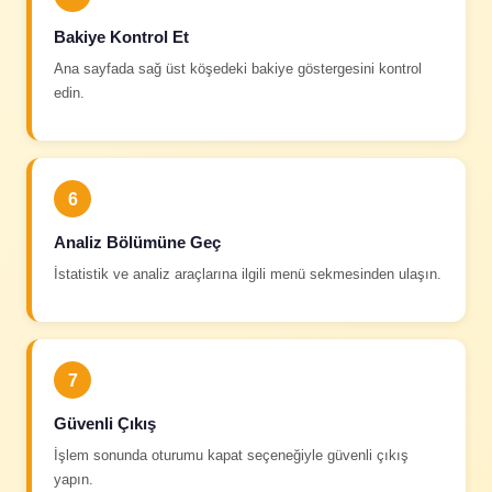
Bakiye Kontrol Et
Ana sayfada sağ üst köşedeki bakiye göstergesini kontrol
edin.
6
Analiz Bölümüne Geç
İstatistik ve analiz araçlarına ilgili menü sekmesinden ulaşın.
7
Güvenli Çıkış
İşlem sonunda oturumu kapat seçeneğiyle güvenli çıkış
yapın.