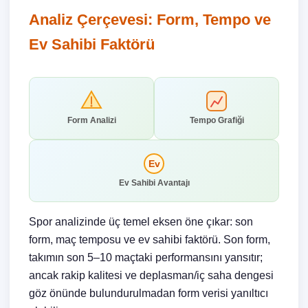
Analiz Çerçevesi: Form, Tempo ve
Ev Sahibi Faktörü
Form Analizi
Tempo Grafiği
Ev
Ev Sahibi Avantajı
Spor analizinde üç temel eksen öne çıkar: son
form, maç temposu ve ev sahibi faktörü. Son form,
takımın son 5–10 maçtaki performansını yansıtır;
ancak rakip kalitesi ve deplasman/iç saha dengesi
göz önünde bulundurulmadan form verisi yanıltıcı