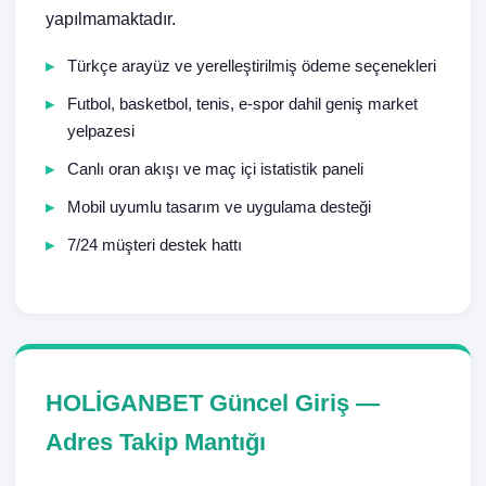
yapılmamaktadır.
Türkçe arayüz ve yerelleştirilmiş ödeme seçenekleri
Futbol, basketbol, tenis, e-spor dahil geniş market
yelpazesi
Canlı oran akışı ve maç içi istatistik paneli
Mobil uyumlu tasarım ve uygulama desteği
7/24 müşteri destek hattı
HOLİGANBET Güncel Giriş —
Adres Takip Mantığı