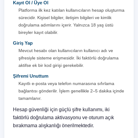
Kayıt Ol / Üye Ol
Platforma ilk kez katılan kullanıcıların hesap oluşturma
sürecidir. Kişisel bilgiler, iletişim bilgileri ve kimlik
doğrulama adımlarını içerir. Yalnızca 18 yaş üstü
bireyler kayıt olabilir.
Giriş Yap
Mevcut hesabı olan kullanıcıların kullanıcı adı ve
şifresiyle sisteme erişmesidir. İki faktörlü doğrulama
aktifse ek bir kod girişi gerekebilir.
Şifremi Unuttum
Kayıtlı e-posta veya telefon numarasına sıfırlama
bağlantısı gönderilir. İşlem genellikle 2–5 dakika içinde
tamamlanır.
Hesap güvenliği için güçlü şifre kullanımı, iki
faktörlü doğrulama aktivasyonu ve oturum açık
bırakmama alışkanlığı önerilmektedir.