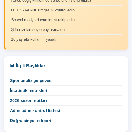
Adres değişikliklerinde sahte site riskine dikkat
HTTPS ve kilit simgesini kontrol edin
Sosyal medya duyurularını takip edin
Şifrenizi kimseyle paylaşmayın
18 yaş altı kullanım yasaktır
📊 İlgili Başlıklar
Spor analiz çerçevesi
İstatistik metrikleri
2026 sezon notları
Adım adım kontrol listesi
Doğru sinyal rehberi