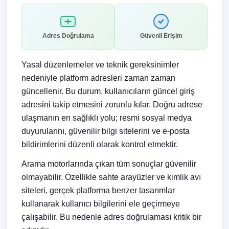
Adres Doğrulama
Güvenli Erişim
Yasal düzenlemeler ve teknik gereksinimler
nedeniyle platform adresleri zaman zaman
güncellenir. Bu durum, kullanıcıların güncel giriş
adresini takip etmesini zorunlu kılar. Doğru adrese
ulaşmanın en sağlıklı yolu; resmi sosyal medya
duyurularını, güvenilir bilgi sitelerini ve e-posta
bildirimlerini düzenli olarak kontrol etmektir.
Arama motorlarında çıkan tüm sonuçlar güvenilir
olmayabilir. Özellikle sahte arayüzler ve kimlik avı
siteleri, gerçek platforma benzer tasarımlar
kullanarak kullanıcı bilgilerini ele geçirmeye
çalışabilir. Bu nedenle adres doğrulaması kritik bir