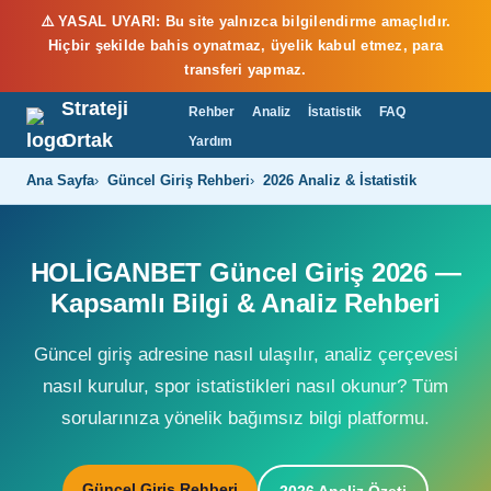
⚠️ YASAL UYARI: Bu site yalnızca bilgilendirme amaçlıdır.
Hiçbir şekilde bahis oynatmaz, üyelik kabul etmez, para
transferi yapmaz.
Strateji
Rehber
Analiz
İstatistik
FAQ
Ortak
Yardım
Ana Sayfa
Güncel Giriş Rehberi
2026 Analiz & İstatistik
HOLİGANBET Güncel Giriş 2026 —
Kapsamlı Bilgi & Analiz Rehberi
Güncel giriş adresine nasıl ulaşılır, analiz çerçevesi
nasıl kurulur, spor istatistikleri nasıl okunur? Tüm
sorularınıza yönelik bağımsız bilgi platformu.
Güncel Giriş Rehberi