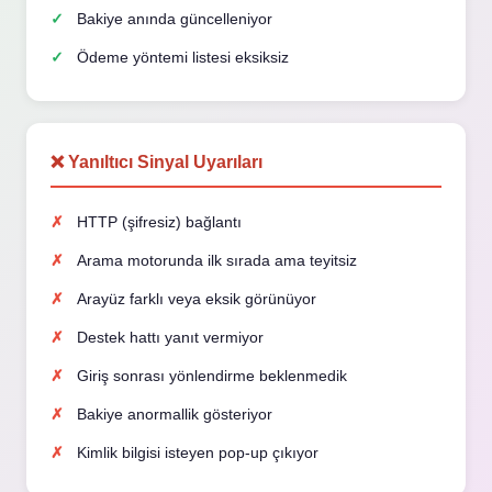
Bakiye anında güncelleniyor
Ödeme yöntemi listesi eksiksiz
❌ Yanıltıcı Sinyal Uyarıları
HTTP (şifresiz) bağlantı
Arama motorunda ilk sırada ama teyitsiz
Arayüz farklı veya eksik görünüyor
Destek hattı yanıt vermiyor
Giriş sonrası yönlendirme beklenmedik
Bakiye anormallik gösteriyor
Kimlik bilgisi isteyen pop-up çıkıyor