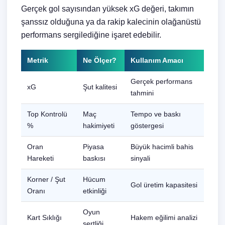
Gerçek gol sayısından yüksek xG değeri, takımın
şanssız olduğuna ya da rakip kalecinin olağanüstü
performans sergilediğine işaret edebilir.
Metrik
Ne Ölçer?
Kullanım Amacı
Gerçek performans
xG
Şut kalitesi
tahmini
Top Kontrolü
Maç
Tempo ve baskı
%
hakimiyeti
göstergesi
Oran
Piyasa
Büyük hacimli bahis
Hareketi
baskısı
sinyali
Korner / Şut
Hücum
Gol üretim kapasitesi
Oranı
etkinliği
Oyun
Kart Sıklığı
Hakem eğilimi analizi
sertliği