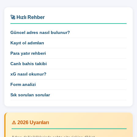
🚀 Hızlı Rehber
Güncel adres nasıl bulunur?
Kayıt ol adımları
Para yatır rehberi
Canlı bahis takibi
xG nasıl okunur?
Form analizi
Sık sorulan sorular
⚠️ 2026 Uyarıları