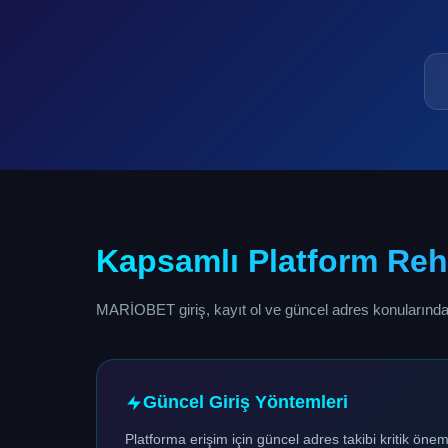
Kapsamlı Platform Rehb
MARİOBET giriş, kayıt ol ve güncel adres konularınd
Güncel Giriş Yöntemleri
Platforma erişim için güncel adres takibi kritik önem 