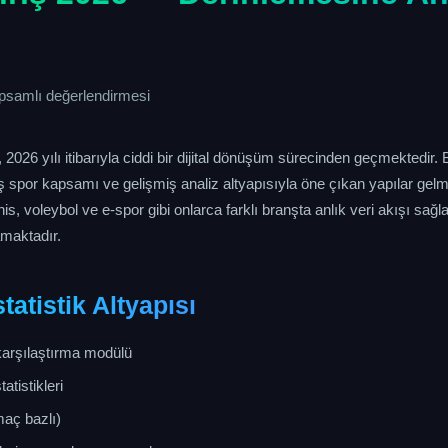
psamlı değerlendirmesi
, 2026 yılı itibarıyla ciddi bir dijital dönüşüm sürecinden geçmekted
iş spor kapsamı ve gelişmiş analiz altyapısıyla öne çıkan yapılar gel
nis, voleybol ve e-spor gibi onlarca farklı branşta anlık veri akışı sağlay
amaktadır.
statistik Altyapısı
karşılaştırma modülü
atistikleri
maç bazlı)