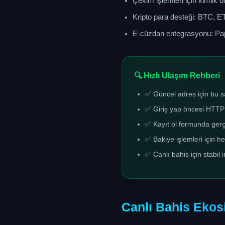
Çekim işlemleri için kimlik 
Kripto para desteği: BTC, 
E-cüzdan entegrasyonu: Pap
🔍 Hızlı Ulaşım Rehberi
✅ Güncel adres için bu sa
✅ Giriş yap öncesi HTTP
✅ Kayıt ol formunda gerçek
✅ Bakiye işlemleri için 
✅ Canlı bahis için stabil 
Canlı Bahis Ekos