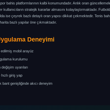
or bahis platformlarının kalbi konumundadır. Anlık oran güncellemeler
kler kullanıcıların stratejik kararlar almasını kolaylaştırmaktadır. Fut
da ise çeyrek bazlı detaylı oran yapısı dikkat çekmektedir. Tenis bahi
harita bazlı yapılar öne çıkmaktadır.
 Uygulama Deneyimi
 edilmiş mobil arayüz
ygulama kurulumu
n değişim uyarıları
hızlı giriş yap
k bant genişliğinde akıcı deneyim