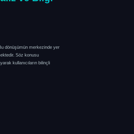
ir. Bu dönüşümün merkezinde yer
mektedir. Söz konusu
arak kullanıcıların bilinçli