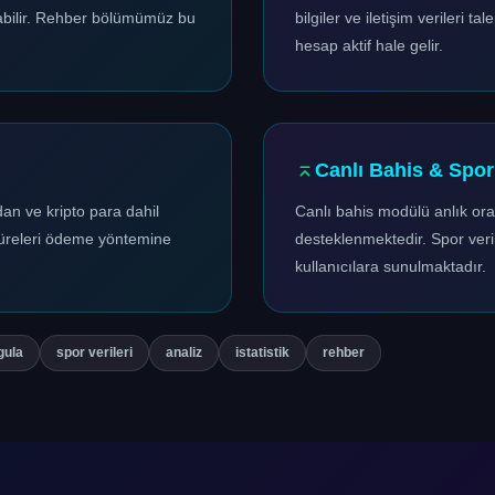
anabilir. Rehber bölümümüz bu
bilgiler ve iletişim verileri 
hesap aktif hale gelir.
Canlı Bahis & Spor 
dan ve kripto para dahil
Canlı bahis modülü anlık oran
 süreleri ödeme yöntemine
desteklenmektedir. Spor veril
kullanıcılara sunulmaktadır.
gula
spor verileri
analiz
istatistik
rehber