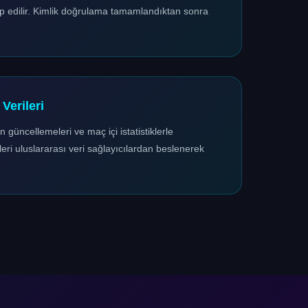
talep edilir. Kimlik doğrulama tamamlandıktan sonra
Verileri
 güncellemeleri ve maç içi istatistiklerle
eri uluslararası veri sağlayıcılardan beslenerek