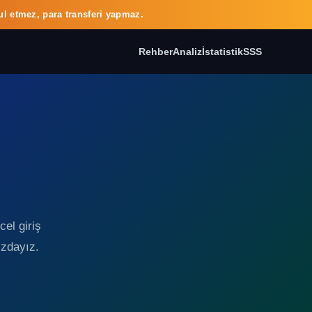
ul etmez, para transferi yapmaz.
Rehber
Analiz
İstatistik
SSS
cel giriş
ızdayız.