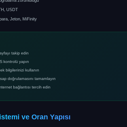
doğrulama zorunluluğu
ETH, USDT
ara, Jeton, MiFinity
yfayı takip edin
S kontrolü yapın
 bilgilerinizi kullanın
hesap doğrulamasını tamamlayın
internet bağlantısı tercih edin
istemi ve Oran Yapısı