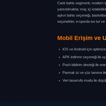
Canlı bahis segmenti, modern sp
yansıtılmakta; maç içi istatisti
aşkın bahis seçeneği, basketbol
seçenekler, e-sporda ise tur ve 
Mobil Erişim ve
iOS ve Android için optimize
APK indirme seçeneği ile u
Push bildirim desteği ile ora
Parmak izi ve yüz tanıma ile 
Veri tasarrufu modu ile düşü