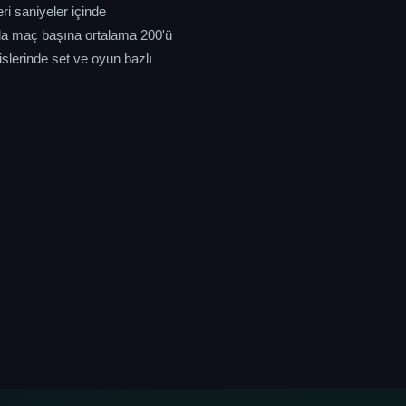
i saniyeler içinde
bolda maç başına ortalama 200'ü
slerinde set ve oyun bazlı