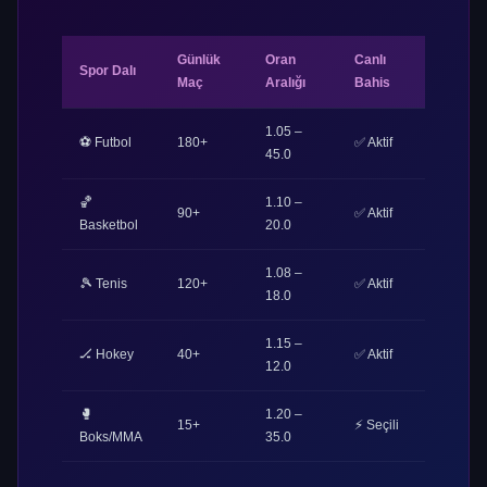
Günlük
Oran
Canlı
Spor Dalı
Maç
Aralığı
Bahis
1.05 –
⚽ Futbol
180+
✅ Aktif
45.0
🏀
1.10 –
90+
✅ Aktif
Basketbol
20.0
1.08 –
🎾 Tenis
120+
✅ Aktif
18.0
1.15 –
🏒 Hokey
40+
✅ Aktif
12.0
🥊
1.20 –
15+
⚡ Seçili
Boks/MMA
35.0