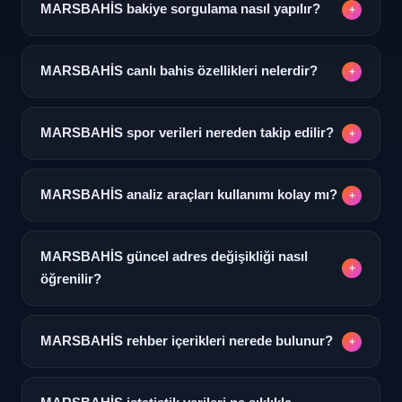
cüzdan dahil çoklu ödeme yöntemi sunulmaktadır.
MARSBAHİS bakiye sorgulama nasıl yapılır?
+
Hesap panelinden bakiye bilgilerinize anlık
ulaşabilirsiniz. Bakiye geçmişi ve işlem detayları da bu
MARSBAHİS canlı bahis özellikleri nelerdir?
+
bölümde görüntülenir.
Canlı bahis bölümünde 40'tan fazla spor dalında anlık
oranlar ve maç içi istatistikler sunulmaktadır. Oran
MARSBAHİS spor verileri nereden takip edilir?
+
güncellemeleri saniyeler içinde yansıtılır.
Spor verileri ve istatistik bölümünden anlık veriler
izlenebilir. Futbol, basketbol ve tenis başta olmak üzere
MARSBAHİS analiz araçları kullanımı kolay mı?
+
tüm dallar kapsanmaktadır.
Analiz araçları sezgisel arayüzüyle kolayca kullanılabilir.
Rehber bölümünde adım adım kullanım kılavuzları
MARSBAHİS güncel adres değişikliği nasıl
+
mevcuttur.
öğrenilir?
Bu bilgi platformunu düzenli takip ederek güncel adres
bilgisine her zaman ulaşabilirsiniz. Bildirim sistemi de
MARSBAHİS rehber içerikleri nerede bulunur?
+
mevcuttur.
Rehber bölümünde tüm kullanım kılavuzları, giriş yap
adımları ve platform özellikleri detaylı şekilde