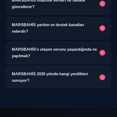
MARSBAHİS istatistik verileri ne sıklıkla
+
açıklanmaktadır.
güncellenir?
İstatistik verileri anlık güncellenmektedir. Doğrulanmış
veri kaynakları kullanılarak yüksek doğruluk oranı
MARSBAHİS yardım ve destek kanalları
+
sağlanmaktadır.
nelerdir?
Yardım bölümünden canlı destek, e-posta ve SSS
kanallarına ulaşım sağlanabilmektedir. 7/24 destek
MARSBAHİS'e ulaşım sorunu yaşandığında ne
+
hizmeti mevcuttur.
yapılmalı?
Ulaşım sorunu yaşandığında öncelikle güncel adres
bölümü kontrol edilmeli, ardından yardım kanallarına
MARSBAHİS 2026 yılında hangi yenilikleri
+
başvurulmalıdır.
sunuyor?
2026 yılında geliştirilmiş analiz araçları, genişletilmiş
spor verileri ve yenilenen canlı bahis arayüzü kullanıcı
deneyimini üst seviyeye taşımaktadır.