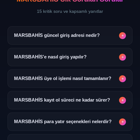
15 kritik soru ve kapsamlı yanıtlar
MARSBAHİS güncel giriş adresi nedir?
+
Güncel adres bilgisine bu bilgi platformu üzerinden anlık
olarak ulaşabilirsiniz. Adres değişikliklerinde yönlendirme
MARSBAHİS'e nasıl giriş yapılır?
+
sistemi otomatik devreye girer.
Güncel adres üzerinden giriş yap butonunu kullanarak
hesabınıza erişebilirsiniz. Doğru URL kullanımı kesintisiz
MARSBAHİS üye ol işlemi nasıl tamamlanır?
+
bağlantı için önemlidir.
Üye ol formunu doldurarak kayıt sürecini
başlatabilirsiniz. Doğrulama adımları tamamlandıktan
MARSBAHİS kayıt ol süreci ne kadar sürer?
+
sonra hesabınız aktif hale gelir.
Kayıt ol işlemi ortalama 2-3 dakika içinde
tamamlanmaktadır. Kimlik doğrulama adımı ek süre
MARSBAHİS para yatır seçenekleri nelerdir?
+
gerektirebilir.
Para yatır işlemleri için banka havalesi, kredi kartı ve e-