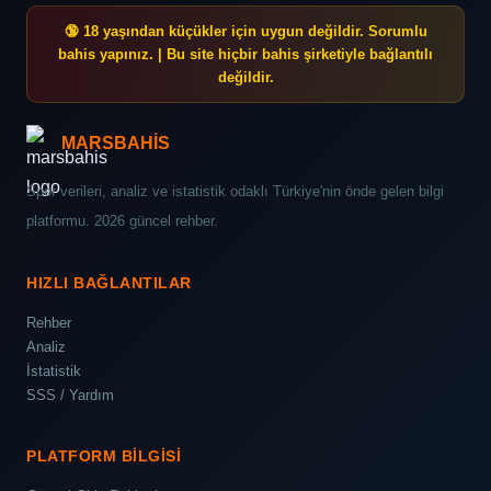
🔞 18 yaşından küçükler için uygun değildir. Sorumlu
bahis yapınız. | Bu site hiçbir bahis şirketiyle bağlantılı
değildir.
MARSBAHİS
Spor verileri, analiz ve istatistik odaklı Türkiye'nin önde gelen bilgi
platformu. 2026 güncel rehber.
HIZLI BAĞLANTILAR
Rehber
Analiz
İstatistik
SSS / Yardım
PLATFORM BILGISI