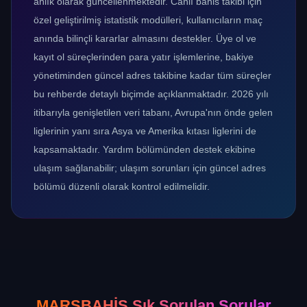
anlık olarak güncellenmektedir. Canlı bahis takibi için
özel geliştirilmiş istatistik modülleri, kullanıcıların maç
anında bilinçli kararlar almasını destekler. Üye ol ve
kayıt ol süreçlerinden para yatır işlemlerine, bakiye
yönetiminden güncel adres takibine kadar tüm süreçler
bu rehberde detaylı biçimde açıklanmaktadır. 2026 yılı
itibarıyla genişletilen veri tabanı, Avrupa'nın önde gelen
liglerinin yanı sıra Asya ve Amerika kıtası liglerini de
kapsamaktadır. Yardım bölümünden destek ekibine
ulaşım sağlanabilir; ulaşım sorunları için güncel adres
bölümü düzenli olarak kontrol edilmelidir.
MARSBAHİS Sık Sorulan Sorular