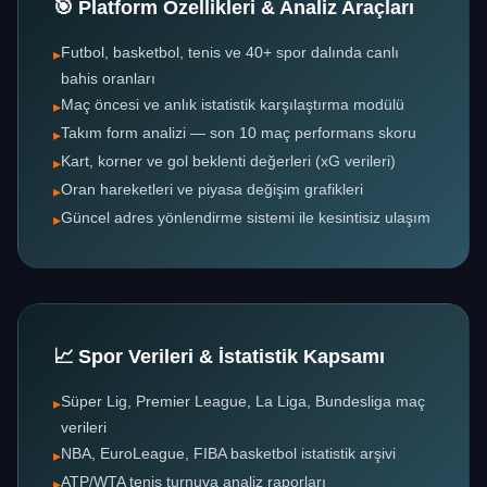
🎯 Platform Özellikleri & Analiz Araçları
Futbol, basketbol, tenis ve 40+ spor dalında canlı
bahis oranları
Maç öncesi ve anlık istatistik karşılaştırma modülü
Takım form analizi — son 10 maç performans skoru
Kart, korner ve gol beklenti değerleri (xG verileri)
Oran hareketleri ve piyasa değişim grafikleri
Güncel adres yönlendirme sistemi ile kesintisiz ulaşım
📈 Spor Verileri & İstatistik Kapsamı
Süper Lig, Premier League, La Liga, Bundesliga maç
verileri
NBA, EuroLeague, FIBA basketbol istatistik arşivi
ATP/WTA tenis turnuva analiz raporları