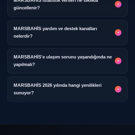
MARSBAHİS istatistik verileri ne sıklıkla
+
açıklanmaktadır.
güncellenir?
İstatistik verileri anlık güncellenmektedir. Doğrulanmış
veri kaynakları kullanılarak yüksek doğruluk oranı
MARSBAHİS yardım ve destek kanalları
+
sağlanmaktadır.
nelerdir?
Yardım bölümünden canlı destek, e-posta ve SSS
kanallarına ulaşım sağlanabilmektedir. 7/24 destek
MARSBAHİS'e ulaşım sorunu yaşandığında ne
+
hizmeti mevcuttur.
yapılmalı?
Ulaşım sorunu yaşandığında öncelikle güncel adres
bölümü kontrol edilmeli, ardından yardım kanallarına
MARSBAHİS 2026 yılında hangi yenilikleri
+
başvurulmalıdır.
sunuyor?
2026 yılında geliştirilmiş analiz araçları, genişletilmiş
spor verileri ve yenilenen canlı bahis arayüzü kullanıcı
deneyimini üst seviyeye taşımaktadır.