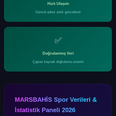
Hızlı Ulaşım
Güncel adres anlık güncellenir
✅
Doğrulanmış Veri
Çapraz kaynak doğrulama sistemi
MARSBAHİS Spor Verileri &
İstatistik Paneli 2026