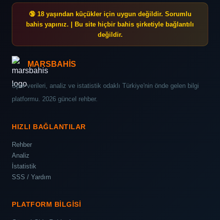
🔞 18 yaşından küçükler için uygun değildir. Sorumlu
bahis yapınız. | Bu site hiçbir bahis şirketiyle bağlantılı
değildir.
MARSBAHİS
Spor verileri, analiz ve istatistik odaklı Türkiye'nin önde gelen bilgi
platformu. 2026 güncel rehber.
HIZLI BAĞLANTILAR
Rehber
Analiz
İstatistik
SSS / Yardım
PLATFORM BILGISI