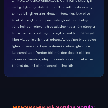
anlık olarak güncellenmektedir. Canlı bahis takibi için
özel geliştirilmiş istatistik modülleri, kullanıcıların maç
anında bilinçli kararlar almasını destekler. Üye ol ve
kayıt ol süreçlerinden para yatır işlemlerine, bakiye
yönetiminden güncel adres takibine kadar tüm süreçler
bu rehberde detaylı biçimde açıklanmaktadır. 2026 yılı
itibarıyla genişletilen veri tabanı, Avrupa'nın önde gelen
liglerinin yanı sıra Asya ve Amerika kıtası liglerini de
kapsamaktadır. Yardım bölümünden destek ekibine
ulaşım sağlanabilir; ulaşım sorunları için güncel adres
bölümü düzenli olarak kontrol edilmelidir.
MARSBAHİS Sık Sorulan Sorular