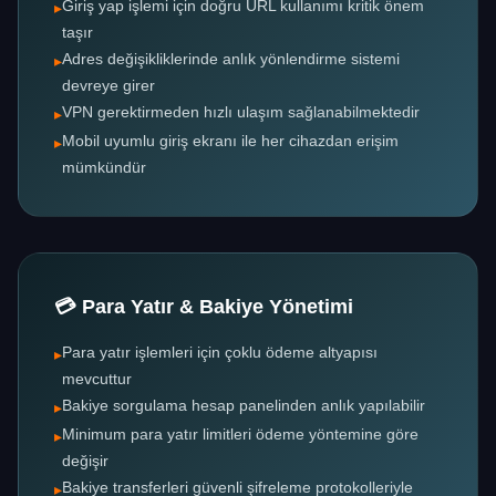
Giriş yap işlemi için doğru URL kullanımı kritik önem
taşır
Adres değişikliklerinde anlık yönlendirme sistemi
devreye girer
VPN gerektirmeden hızlı ulaşım sağlanabilmektedir
Mobil uyumlu giriş ekranı ile her cihazdan erişim
mümkündür
💳 Para Yatır & Bakiye Yönetimi
Para yatır işlemleri için çoklu ödeme altyapısı
mevcuttur
Bakiye sorgulama hesap panelinden anlık yapılabilir
Minimum para yatır limitleri ödeme yöntemine göre
değişir
Bakiye transferleri güvenli şifreleme protokolleriyle