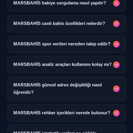
cüzdan dahil çoklu ödeme yöntemi sunulmaktadır.
MARSBAHİS bakiye sorgulama nasıl yapılır?
+
Hesap panelinden bakiye bilgilerinize anlık
ulaşabilirsiniz. Bakiye geçmişi ve işlem detayları da bu
MARSBAHİS canlı bahis özellikleri nelerdir?
+
bölümde görüntülenir.
Canlı bahis bölümünde 40'tan fazla spor dalında anlık
oranlar ve maç içi istatistikler sunulmaktadır. Oran
MARSBAHİS spor verileri nereden takip edilir?
+
güncellemeleri saniyeler içinde yansıtılır.
Spor verileri ve istatistik bölümünden anlık veriler
izlenebilir. Futbol, basketbol ve tenis başta olmak üzere
MARSBAHİS analiz araçları kullanımı kolay mı?
+
tüm dallar kapsanmaktadır.
Analiz araçları sezgisel arayüzüyle kolayca kullanılabilir.
Rehber bölümünde adım adım kullanım kılavuzları
MARSBAHİS güncel adres değişikliği nasıl
+
mevcuttur.
öğrenilir?
Bu bilgi platformunu düzenli takip ederek güncel adres
bilgisine her zaman ulaşabilirsiniz. Bildirim sistemi de
MARSBAHİS rehber içerikleri nerede bulunur?
+
mevcuttur.
Rehber bölümünde tüm kullanım kılavuzları, giriş yap
adımları ve platform özellikleri detaylı şekilde