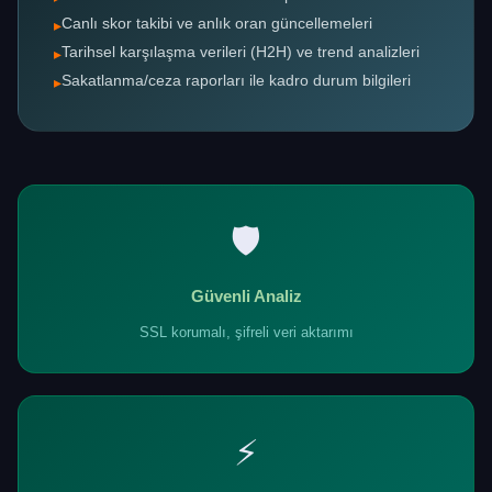
Canlı skor takibi ve anlık oran güncellemeleri
Tarihsel karşılaşma verileri (H2H) ve trend analizleri
Sakatlanma/ceza raporları ile kadro durum bilgileri
🛡️
Güvenli Analiz
SSL korumalı, şifreli veri aktarımı
⚡