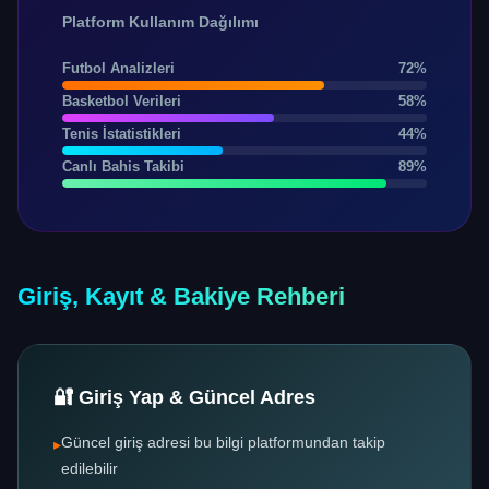
Platform Kullanım Dağılımı
Futbol Analizleri
72%
Basketbol Verileri
58%
Tenis İstatistikleri
44%
Canlı Bahis Takibi
89%
Giriş, Kayıt & Bakiye Rehberi
🔐 Giriş Yap & Güncel Adres
Güncel giriş adresi bu bilgi platformundan takip
edilebilir