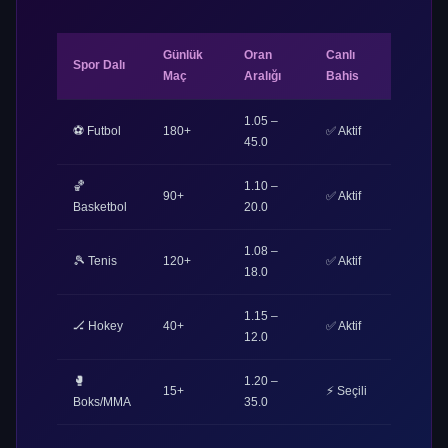
Günlük
Oran
Canlı
Spor Dalı
Maç
Aralığı
Bahis
1.05 –
⚽ Futbol
180+
✅ Aktif
45.0
🏀
1.10 –
90+
✅ Aktif
Basketbol
20.0
1.08 –
🎾 Tenis
120+
✅ Aktif
18.0
1.15 –
🏒 Hokey
40+
✅ Aktif
12.0
🥊
1.20 –
15+
⚡ Seçili
Boks/MMA
35.0