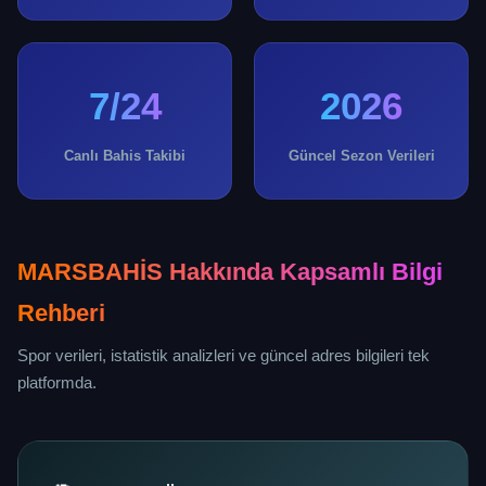
7/24
2026
Canlı Bahis Takibi
Güncel Sezon Verileri
MARSBAHİS Hakkında Kapsamlı Bilgi
Rehberi
Spor verileri, istatistik analizleri ve güncel adres bilgileri tek
platformda.