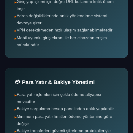
Giriş yap işlemi için doğru URL kullanımı kritik önem
taşır
Adres değişikliklerinde anlık yönlendirme sistemi
devreye girer
VPN gerektirmeden hızlı ulaşım sağlanabilmektedir
Mobil uyumlu giriş ekranı ile her cihazdan erişim
mümkündür
💳 Para Yatır & Bakiye Yönetimi
Para yatır işlemleri için çoklu ödeme altyapısı
mevcuttur
Bakiye sorgulama hesap panelinden anlık yapılabilir
Minimum para yatır limitleri ödeme yöntemine göre
değişir
Bakiye transferleri güvenli şifreleme protokolleriyle