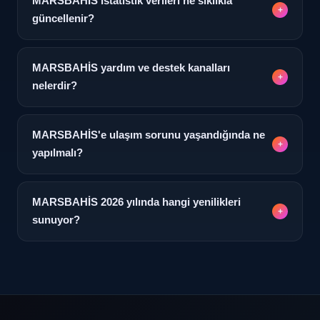
MARSBAHİS istatistik verileri ne sıklıkla
+
açıklanmaktadır.
güncellenir?
İstatistik verileri anlık güncellenmektedir. Doğrulanmış
veri kaynakları kullanılarak yüksek doğruluk oranı
MARSBAHİS yardım ve destek kanalları
+
sağlanmaktadır.
nelerdir?
Yardım bölümünden canlı destek, e-posta ve SSS
kanallarına ulaşım sağlanabilmektedir. 7/24 destek
MARSBAHİS'e ulaşım sorunu yaşandığında ne
+
hizmeti mevcuttur.
yapılmalı?
Ulaşım sorunu yaşandığında öncelikle güncel adres
bölümü kontrol edilmeli, ardından yardım kanallarına
MARSBAHİS 2026 yılında hangi yenilikleri
+
başvurulmalıdır.
sunuyor?
2026 yılında geliştirilmiş analiz araçları, genişletilmiş
spor verileri ve yenilenen canlı bahis arayüzü kullanıcı
deneyimini üst seviyeye taşımaktadır.