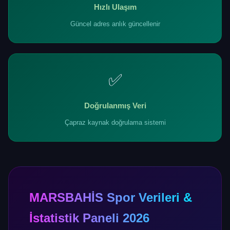
Hızlı Ulaşım
Güncel adres anlık güncellenir
✅
Doğrulanmış Veri
Çapraz kaynak doğrulama sistemi
MARSBAHİS Spor Verileri &
İstatistik Paneli 2026