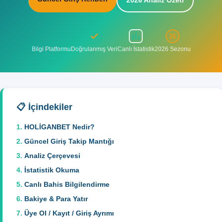
2026 Analiz Özeti
26
Bilgi Platformu
Doğrulanmış Veri
Canlı İstatistik
2026 Sezonu
📋 İçindekiler
HOLİGANBET Nedir?
Güncel Giriş Takip Mantığı
Analiz Çerçevesi
İstatistik Okuma
Canlı Bahis Bilgilendirme
Bakiye & Para Yatır
Üye Ol / Kayıt / Giriş Ayrımı