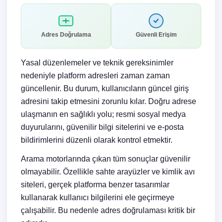
Adres Doğrulama
Güvenli Erişim
Yasal düzenlemeler ve teknik gereksinimler
nedeniyle platform adresleri zaman zaman
güncellenir. Bu durum, kullanıcıların güncel giriş
adresini takip etmesini zorunlu kılar. Doğru adrese
ulaşmanın en sağlıklı yolu; resmi sosyal medya
duyurularını, güvenilir bilgi sitelerini ve e-posta
bildirimlerini düzenli olarak kontrol etmektir.
Arama motorlarında çıkan tüm sonuçlar güvenilir
olmayabilir. Özellikle sahte arayüzler ve kimlik avı
siteleri, gerçek platforma benzer tasarımlar
kullanarak kullanıcı bilgilerini ele geçirmeye
çalışabilir. Bu nedenle adres doğrulaması kritik bir