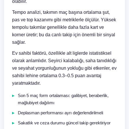
olabilir.
Tempo analizi, takımın maç başına ortalama şut,
pas ve top kazanımı gibi metriklerle ölçülür. Yüksek
tempolu takımlar genellikle daha fazla kart ve
korner üretir; bu da canlı takip için önemli bir sinyal
sağlar.
Ev sahibi faktörü, özellikle alt liglerde istatistiksel
olarak anlamlıdır. Seyirci kalabalığı, saha tanıdıklığı
ve seyahat yorgunluğunun yokluğu gibi etkenler, ev
sahibi lehine ortalama 0.3–0.5 puan avantaj
yaratmaktadır.
Son 5 maç form ortalaması: galibiyet, beraberlik,
mağlubiyet dağılımı
Deplasman performansı ayrı değerlendirilmeli
Sakatlık ve ceza durumu güncel takip gerektiriyor