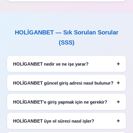
HOLİGANBET — Sık Sorulan Sorular
(SSS)
+
HOLİGANBET nedir ve ne işe yarar?
+
HOLİGANBET güncel giriş adresi nasıl bulunur?
+
HOLİGANBET'e giriş yapmak için ne gerekir?
+
HOLİGANBET üye ol süreci nasıl işler?