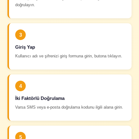
doğrulayın.
3
Giriş Yap
Kullanıcı adı ve şifrenizi giriş formuna girin, butona tıklayın.
4
İki Faktörlü Doğrulama
Varsa SMS veya e-posta doğrulama kodunu ilgili alana girin.
5