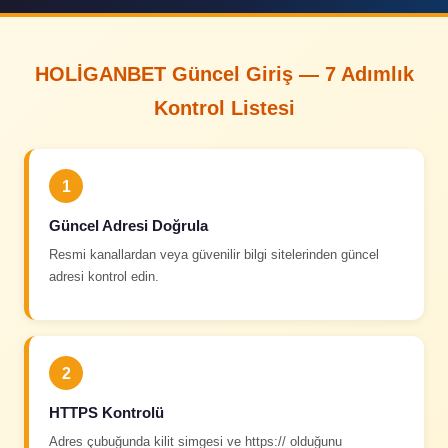
HOLİGANBET Güncel Giriş — 7 Adımlık
Kontrol Listesi
1
Güncel Adresi Doğrula
Resmi kanallardan veya güvenilir bilgi sitelerinden güncel
adresi kontrol edin.
2
HTTPS Kontrolü
Adres çubuğunda kilit simgesi ve https:// olduğunu