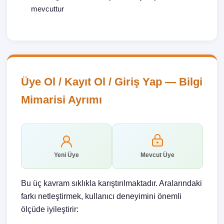
mevcuttur
Üye Ol / Kayıt Ol / Giriş Yap — Bilgi
Mimarisi Ayrımı
Yeni Üye
Mevcut Üye
Bu üç kavram sıklıkla karıştırılmaktadır. Aralarındaki
farkı netleştirmek, kullanıcı deneyimini önemli
ölçüde iyileştirir: