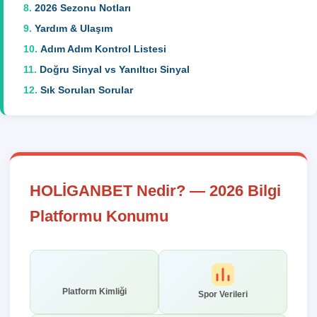
2026 Sezonu Notları
Yardım & Ulaşım
Adım Adım Kontrol Listesi
Doğru Sinyal vs Yanıltıcı Sinyal
Sık Sorulan Sorular
HOLİGANBET Nedir? — 2026 Bilgi
Platformu Konumu
Platform Kimliği
Spor Verileri