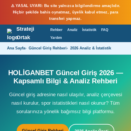
⚠️ YASAL UYARI: Bu site yalnızca bilgilendirme amaçlıdır.
Hiçbir şekilde bahis oynatmaz, üyelik kabul etmez, para
transferi yapmaz.
Strateji
Rehber
Analiz
İstatistik
FAQ
Ortak
Yardım
Ana Sayfa
Güncel Giriş Rehberi
2026 Analiz & İstatistik
HOLİGANBET Güncel Giriş 2026 —
Kapsamlı Bilgi & Analiz Rehberi
Güncel giriş adresine nasıl ulaşılır, analiz çerçevesi
nasıl kurulur, spor istatistikleri nasıl okunur? Tüm
sorularınıza yönelik bağımsız bilgi platformu.
Güncel Giriş Rehberi