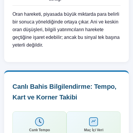
Oran hareketi, piyasada büyük miktarda para belirli
bir sonuca yöneldiğinde ortaya çıkar. Ani ve keskin
oran düşüşleri, bilgili yatırımcıların harekete
geçtiğine işaret edebilir; ancak bu sinyal tek başına
yeterli değildir.
Canlı Bahis Bilgilendirme: Tempo,
Kart ve Korner Takibi
Canlı Tempo
Maç İçi Veri