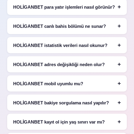
+
HOLİGANBET para yatır işlemleri nasıl görünür?
+
HOLİGANBET canlı bahis bölümü ne sunar?
+
HOLİGANBET istatistik verileri nasıl okunur?
+
HOLİGANBET adres değişikliği neden olur?
+
HOLİGANBET mobil uyumlu mu?
+
HOLİGANBET bakiye sorgulama nasıl yapılır?
+
HOLİGANBET kayıt ol için yaş sınırı var mı?