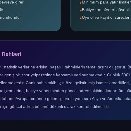
devreye girer
Minimum para yatır limitle
ir
Bakiye transferleri güvenli
im mümkündür
Üye ol ve kayıt ol süreçler
ı Rehberi
statistik verilerine erişim, başarılı tahminlerin temel taşını oluşturur. B
ar geniş bir spor yelpazesinde kapsamlı veri sunmaktadır. Günlük 500'ü
llenmektedir. Canlı bahis takibi için özel geliştirilmiş istatistik modülleri
atır işlemlerine, bakiye yönetiminden güncel adres takibine kadar tüm s
veri tabanı, Avrupa'nın önde gelen liglerinin yanı sıra Asya ve Amerika k
ı için güncel adres bölümü düzenli olarak kontrol edilmelidir.