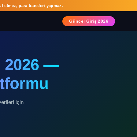
ul etmez, para transferi yapmaz.
Güncel Giriş 2026
 2026 —
atformu
rileri için