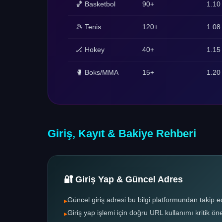
🏀 Basketbol
90+
1.10
🎾 Tenis
120+
1.08
🏒 Hokey
40+
1.15
🥊 Boks/MMA
15+
1.20
Giriş, Kayıt & Bakiye Rehberi
🔐 Giriş Yap & Güncel Adres
Güncel giriş adresi bu bilgi platformundan takip edi
Giriş yap işlemi için doğru URL kullanımı kritik ön