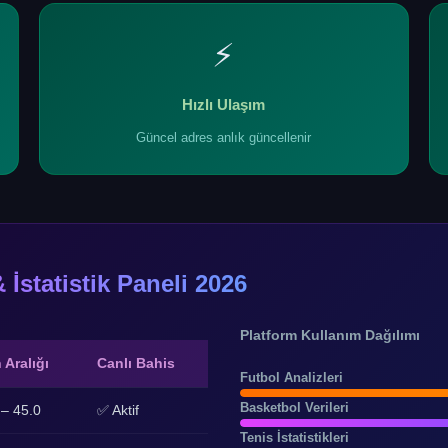
⚡
Hızlı Ulaşım
Güncel adres anlık güncellenir
İstatistik Paneli 2026
Platform Kullanım Dağılımı
 Aralığı
Canlı Bahis
Futbol Analizleri
Basketbol Verileri
 – 45.0
✅ Aktif
Tenis İstatistikleri