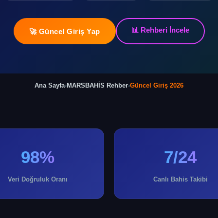
📊 Rehberi İncele
🚀 Güncel Giriş Yap
Ana Sayfa
›
MARSBAHİS Rehber
›
Güncel Giriş 2026
98%
7/24
Veri Doğruluk Oranı
Canlı Bahis Takibi