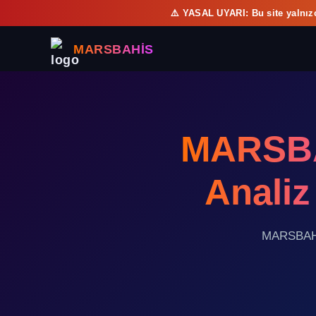
⚠️ YASAL UYARI: Bu site yalnızc
MARSBAHİS
MARSBA
Analiz
MARSBAHİS 