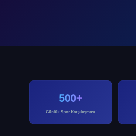
500+
Günlük Spor Karşılaşması