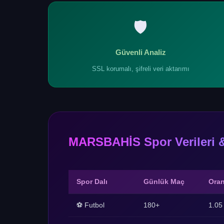
🛡️
Güvenli Analiz
SSL korumalı, şifreli veri aktarımı
MARSBAHİS Spor Verileri & 
Spor Dalı
Günlük Maç
Oran
⚽ Futbol
180+
1.05