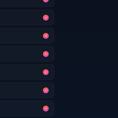
ebilir.
+
tadır.
+
ölümde görüntülenir.
+
 Oran güncellemeleri saniyeler
+
üzere tüm dallar
+
vuzları mevcuttur.
+