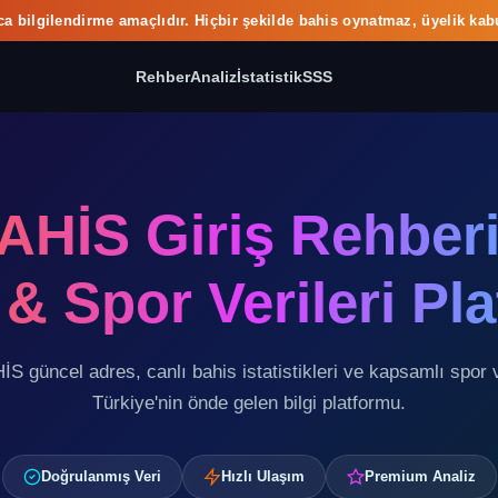
a bilgilendirme amaçlıdır. Hiçbir şekilde bahis oynatmaz, üyelik kab
Rehber
Analiz
İstatistik
SSS
HİS Giriş Rehberi
 & Spor Verileri Pl
güncel adres, canlı bahis istatistikleri ve kapsamlı spor ve
Türkiye'nin önde gelen bilgi platformu.
Doğrulanmış Veri
Hızlı Ulaşım
Premium Analiz