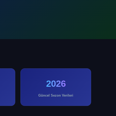
2026
Güncel Sezon Verileri