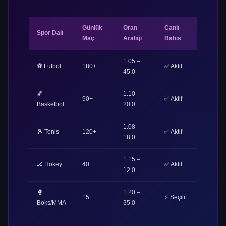
Günlük
Oran
Canlı
Spor Dalı
Maç
Aralığı
Bahis
1.05 –
⚽ Futbol
180+
✅ Aktif
45.0
🏀
1.10 –
90+
✅ Aktif
Basketbol
20.0
1.08 –
🎾 Tenis
120+
✅ Aktif
18.0
1.15 –
🏒 Hokey
40+
✅ Aktif
12.0
🥊
1.20 –
15+
⚡ Seçili
Boks/MMA
35.0