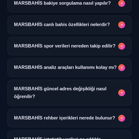
cüzdan dahil çoklu ödeme yöntemi sunulmaktadır.
MARSBAHİS bakiye sorgulama nasıl yapılır?
+
Hesap panelinden bakiye bilgilerinize anlık
ulaşabilirsiniz. Bakiye geçmişi ve işlem detayları da bu
MARSBAHİS canlı bahis özellikleri nelerdir?
+
bölümde görüntülenir.
Canlı bahis bölümünde 40'tan fazla spor dalında anlık
oranlar ve maç içi istatistikler sunulmaktadır. Oran
MARSBAHİS spor verileri nereden takip edilir?
+
güncellemeleri saniyeler içinde yansıtılır.
Spor verileri ve istatistik bölümünden anlık veriler
izlenebilir. Futbol, basketbol ve tenis başta olmak üzere
MARSBAHİS analiz araçları kullanımı kolay mı?
+
tüm dallar kapsanmaktadır.
Analiz araçları sezgisel arayüzüyle kolayca kullanılabilir.
Rehber bölümünde adım adım kullanım kılavuzları
MARSBAHİS güncel adres değişikliği nasıl
+
mevcuttur.
öğrenilir?
Bu bilgi platformunu düzenli takip ederek güncel adres
bilgisine her zaman ulaşabilirsiniz. Bildirim sistemi de
MARSBAHİS rehber içerikleri nerede bulunur?
+
mevcuttur.
Rehber bölümünde tüm kullanım kılavuzları, giriş yap
adımları ve platform özellikleri detaylı şekilde