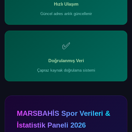
Hızlı Ulaşım
Güncel adres anlık güncellenir
✅
Doğrulanmış Veri
Çapraz kaynak doğrulama sistemi
MARSBAHİS Spor Verileri &
İstatistik Paneli 2026