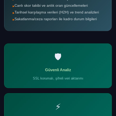
Canlı skor takibi ve anlık oran güncellemeleri
Tarihsel karşılaşma verileri (H2H) ve trend analizleri
Sakatlanma/ceza raporları ile kadro durum bilgileri
🛡️
Güvenli Analiz
SSL korumalı, şifreli veri aktarımı
⚡