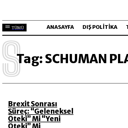
ANASAYFA
DIŞ POLİTİKA
TÜMÜ
S
Tag:
SCHUMAN PL
Brexit Sonrası
Süreç: “Geleneksel
Öteki” Mi “Yeni
Öteki” Mi