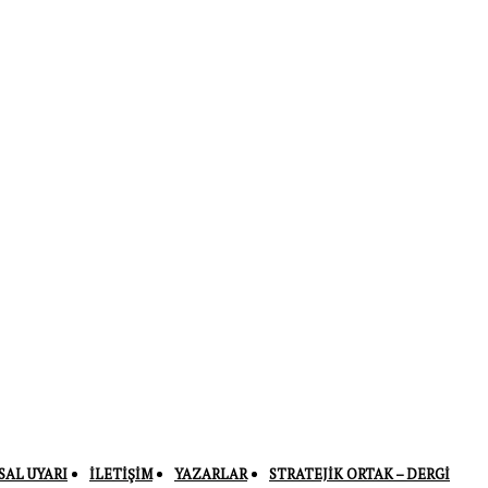
SAL UYARI
İLETIŞIM
YAZARLAR
STRATEJIK ORTAK – DERGI