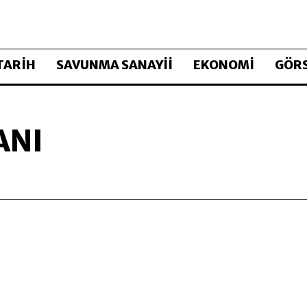
TARİH
SAVUNMA SANAYİİ
EKONOMİ
GÖRS
ANI