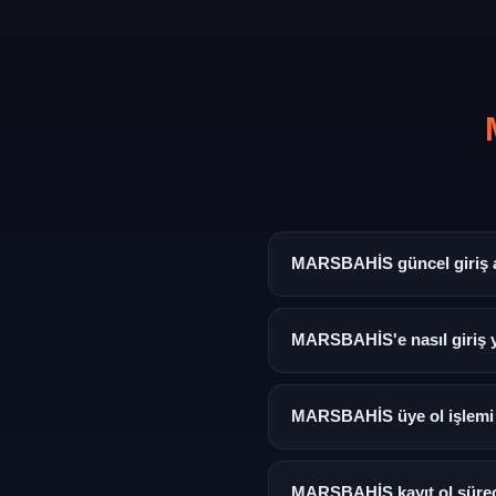
MARSBAHİS güncel giriş a
Güncel adres bilgisine bu bilg
otomatik devreye girer.
MARSBAHİS'e nasıl giriş y
Güncel adres üzerinden giriş 
önemlidir.
MARSBAHİS üye ol işlemi 
Üye ol formunu doldurarak kay
MARSBAHİS kayıt ol sürec