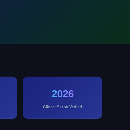
2026
Güncel Sezon Verileri