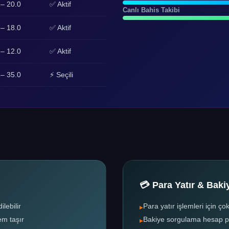
 – 20.0
✅ Aktif
Canlı Bahis Takibi
 – 18.0
✅ Aktif
 – 12.0
✅ Aktif
 – 35.0
⚡ Seçili
💳 Para Yatır & Baki
lebilir
Para yatır işlemleri için ç
em taşır
Bakiye sorgulama hesap pan