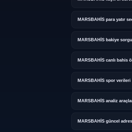
Kayıt ol işlemi ortalama 2-3 
MARSBAHİS para yatır seç
Para yatır işlemleri için ban
MARSBAHİS bakiye sorgula
Hesap panelinden bakiye bilgi
MARSBAHİS canlı bahis öze
Canlı bahis bölümünde 40'tan 
içinde yansıtılır.
MARSBAHİS spor verileri n
Spor verileri ve istatistik bö
kapsanmaktadır.
MARSBAHİS analiz araçları
Analiz araçları sezgisel aray
MARSBAHİS güncel adres de