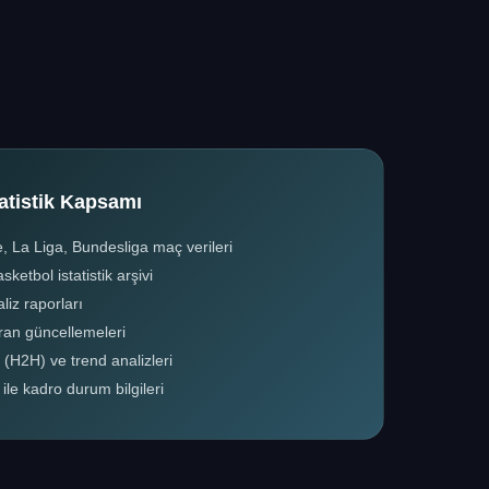
tatistik Kapsamı
 La Liga, Bundesliga maç verileri
etbol istatistik arşivi
iz raporları
oran güncellemeleri
i (H2H) ve trend analizleri
ile kadro durum bilgileri