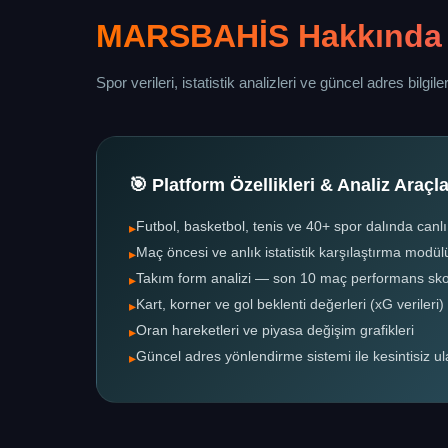
MARSBAHİS Hakkında K
Spor verileri, istatistik analizleri ve güncel adres bilgile
🎯 Platform Özellikleri & Analiz Araçla
Futbol, basketbol, tenis ve 40+ spor dalında canlı
Maç öncesi ve anlık istatistik karşılaştırma modül
Takım form analizi — son 10 maç performans sk
Kart, korner ve gol beklenti değerleri (xG verileri)
Oran hareketleri ve piyasa değişim grafikleri
Güncel adres yönlendirme sistemi ile kesintisiz u