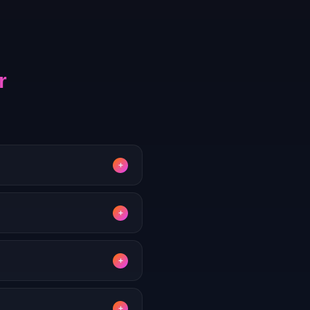
r
+
de yönlendirme sistemi
+
kesintisiz bağlantı için
+
hesabınız aktif hale gelir.
+