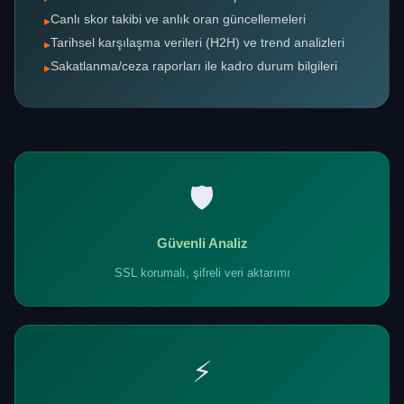
Canlı skor takibi ve anlık oran güncellemeleri
Tarihsel karşılaşma verileri (H2H) ve trend analizleri
Sakatlanma/ceza raporları ile kadro durum bilgileri
🛡️
Güvenli Analiz
SSL korumalı, şifreli veri aktarımı
⚡