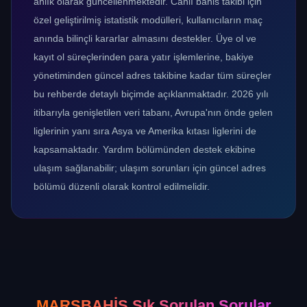
anlık olarak güncellenmektedir. Canlı bahis takibi için
özel geliştirilmiş istatistik modülleri, kullanıcıların maç
anında bilinçli kararlar almasını destekler. Üye ol ve
kayıt ol süreçlerinden para yatır işlemlerine, bakiye
yönetiminden güncel adres takibine kadar tüm süreçler
bu rehberde detaylı biçimde açıklanmaktadır. 2026 yılı
itibarıyla genişletilen veri tabanı, Avrupa'nın önde gelen
liglerinin yanı sıra Asya ve Amerika kıtası liglerini de
kapsamaktadır. Yardım bölümünden destek ekibine
ulaşım sağlanabilir; ulaşım sorunları için güncel adres
bölümü düzenli olarak kontrol edilmelidir.
MARSBAHİS Sık Sorulan Sorular