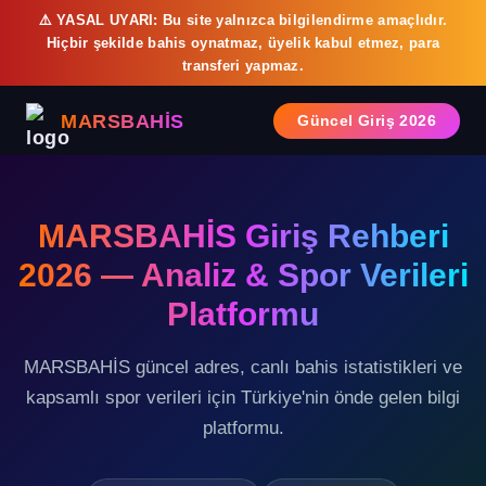
⚠️ YASAL UYARI: Bu site yalnızca bilgilendirme amaçlıdır.
Hiçbir şekilde bahis oynatmaz, üyelik kabul etmez, para
transferi yapmaz.
MARSBAHİS
Güncel Giriş 2026
MARSBAHİS Giriş Rehberi
2026 — Analiz & Spor Verileri
Platformu
MARSBAHİS güncel adres, canlı bahis istatistikleri ve
kapsamlı spor verileri için Türkiye'nin önde gelen bilgi
platformu.