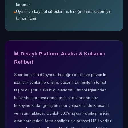
korunur
Üye ol ve kayıt ol süreçleri hızlı doğrulama sistemiyle
tamamlanır
📊 Detaylı Platform Analizi & Kullanıcı
Rehberi
Spor bahisleri dünyasında doğru analiz ve güvenilir
istatistik verilerine erişim, başarılı tahminlerin temel
taşını oluşturur. Bu bilgi platformu; futbol liglerinden
basketbol turnuvalarına, tenis kortlarından buz
hokeyine kadar geniş bir spor yelpazesinde kapsamlı
veri sunmaktadır. Günlük 500'ü aşkın karşılaşma için
oran hareketleri, form analizleri ve tarihsel H2H verileri