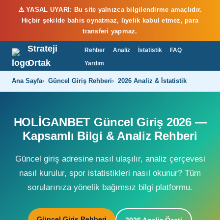
⚠️ YASAL UYARI: Bu site yalnızca bilgilendirme amaçlıdır.
Hiçbir şekilde bahis oynatmaz, üyelik kabul etmez, para
transferi yapmaz.
Strateji
Rehber
Analiz
İstatistik
FAQ
Ortak
Yardım
Ana Sayfa
Güncel Giriş Rehberi
2026 Analiz & İstatistik
HOLİGANBET Güncel Giriş 2026 —
Kapsamlı Bilgi & Analiz Rehberi
Güncel giriş adresine nasıl ulaşılır, analiz çerçevesi
nasıl kurulur, spor istatistikleri nasıl okunur? Tüm
sorularınıza yönelik bağımsız bilgi platformu.
Güncel Giriş Rehberi