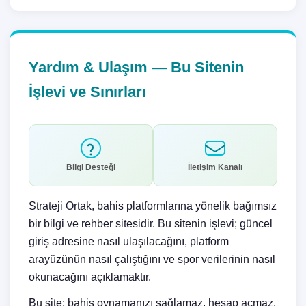
Yardım & Ulaşım — Bu Sitenin
İşlevi ve Sınırları
Bilgi Desteği
İletişim Kanalı
Strateji Ortak, bahis platformlarına yönelik bağımsız
bir bilgi ve rehber sitesidir. Bu sitenin işlevi; güncel
giriş adresine nasıl ulaşılacağını, platform
arayüzünün nasıl çalıştığını ve spor verilerinin nasıl
okunacağını açıklamaktır.
Bu site; bahis oynamanızı sağlamaz, hesap açmaz,