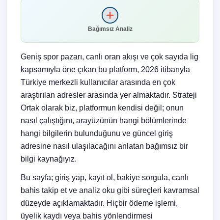
Bağımsız Analiz
Geniş spor pazarı, canlı oran akışı ve çok sayıda lig
kapsamıyla öne çıkan bu platform, 2026 itibarıyla
Türkiye merkezli kullanıcılar arasında en çok
araştırılan adresler arasında yer almaktadır. Strateji
Ortak olarak biz, platformun kendisi değil; onun
nasıl çalıştığını, arayüzünün hangi bölümlerinde
hangi bilgilerin bulunduğunu ve güncel giriş
adresine nasıl ulaşılacağını anlatan bağımsız bir
bilgi kaynağıyız.
Bu sayfa; giriş yap, kayıt ol, bakiye sorgula, canlı
bahis takip et ve analiz oku gibi süreçleri kavramsal
düzeyde açıklamaktadır. Hiçbir ödeme işlemi,
üyelik kaydı veya bahis yönlendirmesi