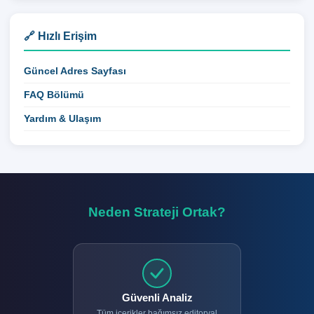
🔗 Hızlı Erişim
Güncel Adres Sayfası
FAQ Bölümü
Yardım & Ulaşım
Neden Strateji Ortak?
Güvenli Analiz
Tüm içerikler bağımsız editoryal