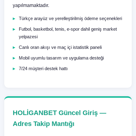
yapılmamaktadır.
Türkçe arayüz ve yerelleştirilmiş ödeme seçenekleri
Futbol, basketbol, tenis, e-spor dahil geniş market
yelpazesi
Canlı oran akışı ve maç içi istatistik paneli
Mobil uyumlu tasarım ve uygulama desteği
7/24 müşteri destek hattı
HOLİGANBET Güncel Giriş —
Adres Takip Mantığı