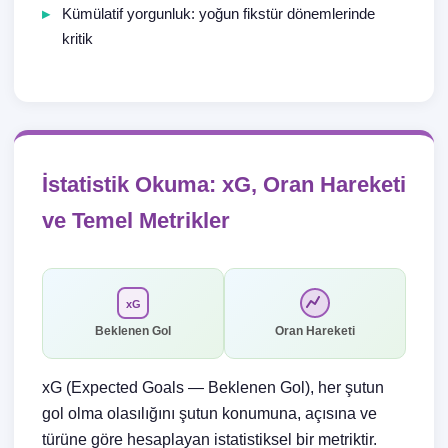
Kümülatif yorgunluk: yoğun fikstür dönemlerinde
kritik
İstatistik Okuma: xG, Oran Hareketi
ve Temel Metrikler
xG
Beklenen Gol
Oran Hareketi
xG (Expected Goals — Beklenen Gol), her şutun
gol olma olasılığını şutun konumuna, açısına ve
türüne göre hesaplayan istatistiksel bir metriktir.