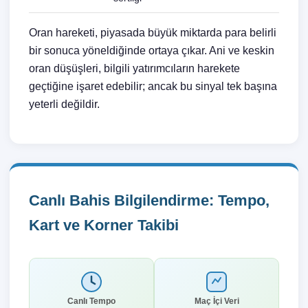
Oran hareketi, piyasada büyük miktarda para belirli
bir sonuca yöneldiğinde ortaya çıkar. Ani ve keskin
oran düşüşleri, bilgili yatırımcıların harekete
geçtiğine işaret edebilir; ancak bu sinyal tek başına
yeterli değildir.
Canlı Bahis Bilgilendirme: Tempo,
Kart ve Korner Takibi
Canlı Tempo
Maç İçi Veri