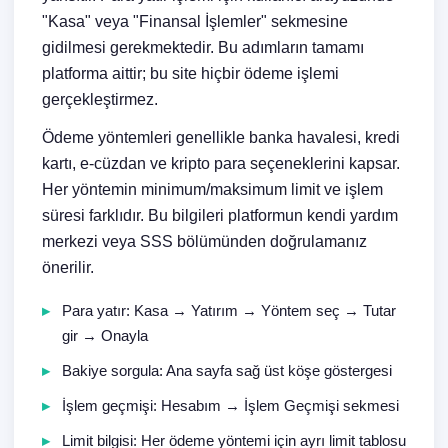
"Kasa" veya "Finansal İşlemler" sekmesine
gidilmesi gerekmektedir. Bu adımların tamamı
platforma aittir; bu site hiçbir ödeme işlemi
gerçekleştirmez.
Ödeme yöntemleri genellikle banka havalesi, kredi
kartı, e-cüzdan ve kripto para seçeneklerini kapsar.
Her yöntemin minimum/maksimum limit ve işlem
süresi farklıdır. Bu bilgileri platformun kendi yardım
merkezi veya SSS bölümünden doğrulamanız
önerilir.
Para yatır: Kasa → Yatırım → Yöntem seç → Tutar
gir → Onayla
Bakiye sorgula: Ana sayfa sağ üst köşe göstergesi
İşlem geçmişi: Hesabım → İşlem Geçmişi sekmesi
Limit bilgisi: Her ödeme yöntemi için ayrı limit tablosu