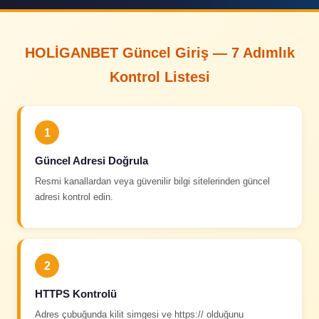
HOLİGANBET Güncel Giriş — 7 Adımlık
Kontrol Listesi
1
Güncel Adresi Doğrula
Resmi kanallardan veya güvenilir bilgi sitelerinden güncel
adresi kontrol edin.
2
HTTPS Kontrolü
Adres çubuğunda kilit simgesi ve https:// olduğunu