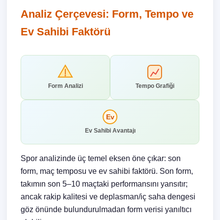
Analiz Çerçevesi: Form, Tempo ve
Ev Sahibi Faktörü
Form Analizi
Tempo Grafiği
Ev
Ev Sahibi Avantajı
Spor analizinde üç temel eksen öne çıkar: son
form, maç temposu ve ev sahibi faktörü. Son form,
takımın son 5–10 maçtaki performansını yansıtır;
ancak rakip kalitesi ve deplasman/iç saha dengesi
göz önünde bulundurulmadan form verisi yanıltıcı