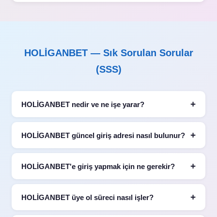
HOLİGANBET — Sık Sorulan Sorular
(SSS)
+
HOLİGANBET nedir ve ne işe yarar?
+
HOLİGANBET güncel giriş adresi nasıl bulunur?
+
HOLİGANBET'e giriş yapmak için ne gerekir?
+
HOLİGANBET üye ol süreci nasıl işler?