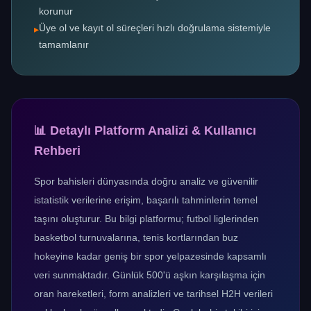
korunur
Üye ol ve kayıt ol süreçleri hızlı doğrulama sistemiyle
tamamlanır
📊 Detaylı Platform Analizi & Kullanıcı
Rehberi
Spor bahisleri dünyasında doğru analiz ve güvenilir
istatistik verilerine erişim, başarılı tahminlerin temel
taşını oluşturur. Bu bilgi platformu; futbol liglerinden
basketbol turnuvalarına, tenis kortlarından buz
hokeyine kadar geniş bir spor yelpazesinde kapsamlı
veri sunmaktadır. Günlük 500'ü aşkın karşılaşma için
oran hareketleri, form analizleri ve tarihsel H2H verileri