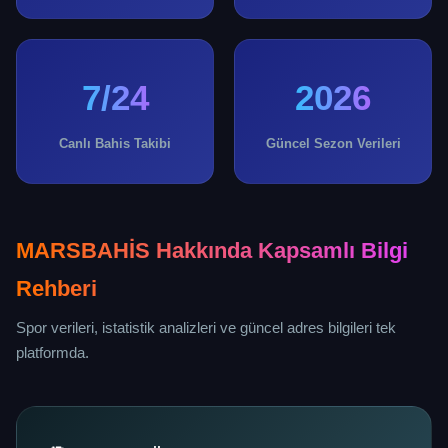
7/24
2026
Canlı Bahis Takibi
Güncel Sezon Verileri
MARSBAHİS Hakkında Kapsamlı Bilgi
Rehberi
Spor verileri, istatistik analizleri ve güncel adres bilgileri tek
platformda.