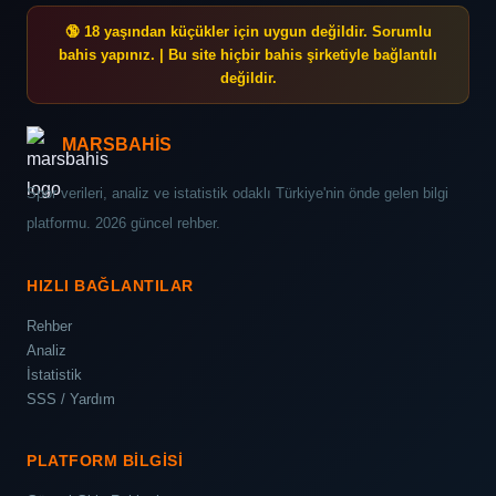
🔞 18 yaşından küçükler için uygun değildir. Sorumlu
bahis yapınız. | Bu site hiçbir bahis şirketiyle bağlantılı
değildir.
MARSBAHİS
Spor verileri, analiz ve istatistik odaklı Türkiye'nin önde gelen bilgi
platformu. 2026 güncel rehber.
HIZLI BAĞLANTILAR
Rehber
Analiz
İstatistik
SSS / Yardım
PLATFORM BILGISI