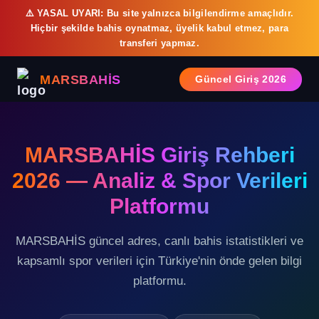
⚠️ YASAL UYARI: Bu site yalnızca bilgilendirme amaçlıdır.
Hiçbir şekilde bahis oynatmaz, üyelik kabul etmez, para
transferi yapmaz.
MARSBAHİS
Güncel Giriş 2026
MARSBAHİS Giriş Rehberi
2026 — Analiz & Spor Verileri
Platformu
MARSBAHİS güncel adres, canlı bahis istatistikleri ve
kapsamlı spor verileri için Türkiye'nin önde gelen bilgi
platformu.