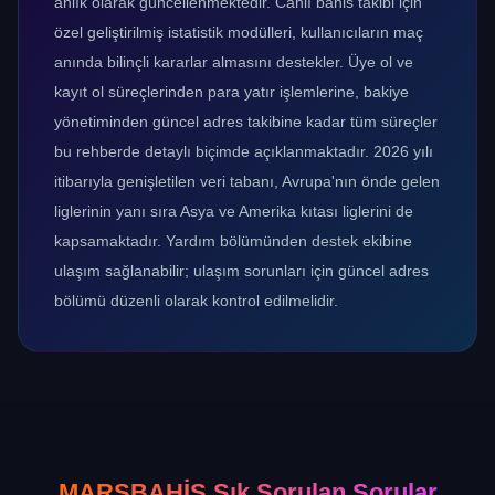
anlık olarak güncellenmektedir. Canlı bahis takibi için
özel geliştirilmiş istatistik modülleri, kullanıcıların maç
anında bilinçli kararlar almasını destekler. Üye ol ve
kayıt ol süreçlerinden para yatır işlemlerine, bakiye
yönetiminden güncel adres takibine kadar tüm süreçler
bu rehberde detaylı biçimde açıklanmaktadır. 2026 yılı
itibarıyla genişletilen veri tabanı, Avrupa'nın önde gelen
liglerinin yanı sıra Asya ve Amerika kıtası liglerini de
kapsamaktadır. Yardım bölümünden destek ekibine
ulaşım sağlanabilir; ulaşım sorunları için güncel adres
bölümü düzenli olarak kontrol edilmelidir.
MARSBAHİS Sık Sorulan Sorular