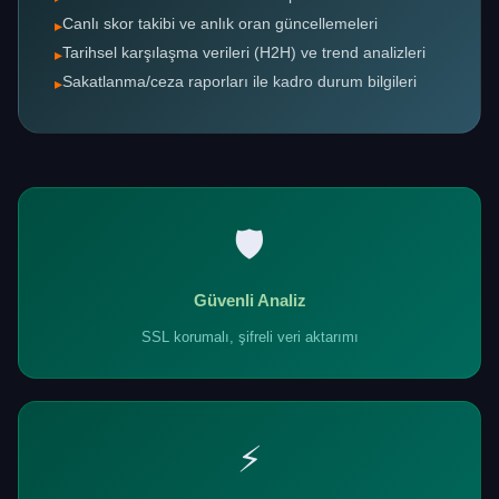
Canlı skor takibi ve anlık oran güncellemeleri
Tarihsel karşılaşma verileri (H2H) ve trend analizleri
Sakatlanma/ceza raporları ile kadro durum bilgileri
🛡️
Güvenli Analiz
SSL korumalı, şifreli veri aktarımı
⚡