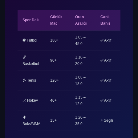
Günlük
Oran
Canlı
Spor Dalı
Maç
Aralığı
Bahis
1.05 –
⚽ Futbol
180+
✅ Aktif
45.0
🏀
1.10 –
90+
✅ Aktif
Basketbol
20.0
1.08 –
🎾 Tenis
120+
✅ Aktif
18.0
1.15 –
🏒 Hokey
40+
✅ Aktif
12.0
🥊
1.20 –
15+
⚡ Seçili
Boks/MMA
35.0