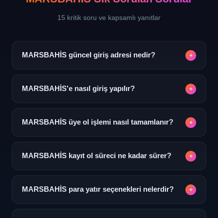
15 kritik soru ve kapsamlı yanıtlar
MARSBAHİS güncel giriş adresi nedir?
+
Güncel adres bilgisine bu bilgi platformu üzerinden anlık
olarak ulaşabilirsiniz. Adres değişikliklerinde yönlendirme
MARSBAHİS'e nasıl giriş yapılır?
+
sistemi otomatik devreye girer.
Güncel adres üzerinden giriş yap butonunu kullanarak
hesabınıza erişebilirsiniz. Doğru URL kullanımı kesintisiz
MARSBAHİS üye ol işlemi nasıl tamamlanır?
+
bağlantı için önemlidir.
Üye ol formunu doldurarak kayıt sürecini
başlatabilirsiniz. Doğrulama adımları tamamlandıktan
MARSBAHİS kayıt ol süreci ne kadar sürer?
+
sonra hesabınız aktif hale gelir.
Kayıt ol işlemi ortalama 2-3 dakika içinde
tamamlanmaktadır. Kimlik doğrulama adımı ek süre
MARSBAHİS para yatır seçenekleri nelerdir?
+
gerektirebilir.
Para yatır işlemleri için banka havalesi, kredi kartı ve e-